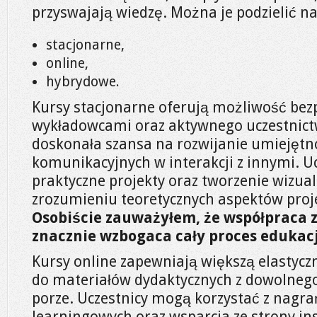
przyswajają wiedzę. Można je podzielić na
stacjonarne,
online,
hybrydowe.
Kursy stacjonarne oferują możliwość bez
wykładowcami oraz aktywnego uczestnict
doskonała szansa na rozwijanie umiejętn
komunikacyjnych w interakcji z innymi. U
praktyczne projekty oraz tworzenie wizuali
zrozumieniu teoretycznych aspektów proj
Osobiście zauważyłem, że współpraca 
znacznie wzbogaca cały proces edukacj
Kursy online zapewniają większą elastycz
do materiałów dydaktycznych z dowolnego
porze. Uczestnicy mogą korzystać z nagra
learningowych oraz wsparcia ze strony in