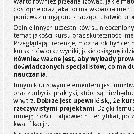
Warto również przeanalizować, jakie mate
dostępne oraz jaka forma wsparcia mento
ponieważ mogą one znacząco ułatwić proc
Opinie innych uczestników są nieocenion
temat jakości kursu oraz skuteczności me
Przeglądając recenzje, można zdobyć cen
kursantów oraz wyniki, jakie osiągnęli 
Również ważne jest, aby wykłady prow
doświadczonych specjalistów, co ma d
nauczania.
Innym kluczowym elementem jest możliwo
oraz zdobycia praktyki, które są niezbęd
wnętrz.
Dobrze jest upewnić się, że ku
rzeczywistymi projektami.
Dzięki temu 
umiejętności i odpowiedni certyfikat, pot
kwalifikacje.