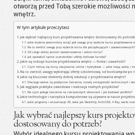
otworzą przed Tobą szerokie możliwości 
wnętrz.
W tym artykule przeczytasz
Jak wybrać najlepszy kurs projektowania wnętrz dostosowany do potrzeb
Jakie kryteria powinniśmy wziąć pod uwagę przy wyborze kursu projektowania 
Na co zwrócić uwagę przy wyborze kursu dla początkujących i zaawansowanych
Od czego zależy poziom zaawansowania i zakres kursu?
Jak sprawdzić opinie uczestników i efekty końcowe kursów?
Jakie są rodzaje kursów projektowania wnętrz — forma i zawartość?
Czym różnią się kursy stacjonarne, online i hybrydowe — jakie mają zalety i m
Na co zwrócić uwagę wybierając ofertę szkoleniową: od bootcampów po 
Jakie są kluczowe elementy dobrej edukacji z projektowania wnętrz?
Dlaczego ważne są praktyczne ćwiczenia, rozwój umiejętności technicznych i teo
Jak wygląda praktyka zawodowa i realizacja realnych projektów?
Na czym polega ćwiczenie na rzeczywistych zleceniach i jak budować portfolio?
Jakie technologie i narzędzia komputerowe są używane w nauce projekto
Jakie programy i wizualizacje 3D, takie jak SketchUp, ArchiCAD, V-Ray, warto zna
Jak wybrać najlepszy kurs projekt
dostosowany do potrzeb?
Wybór idealnego kursu projektowania wnęt