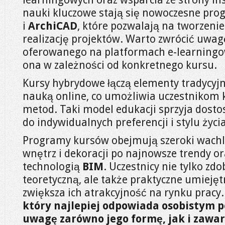
nauki kluczowe stają się nowoczesne prog
i
ArchiCAD
, które pozwalają na tworzenie 
realizację projektów. Warto zwrócić uwag
oferowanego na platformach e-learningo
ona w zależności od konkretnego kursu.
Kursy hybrydowe łączą elementy tradycyjn
nauką online, co umożliwia uczestnikom k
metod. Taki model edukacji sprzyja dost
do indywidualnych preferencji i stylu życia
Programy kursów obejmują szeroki wachla
wnętrz i dekoracji po najnowsze trendy ora
technologią
BIM
. Uczestnicy nie tylko zd
teoretyczną, ale także praktyczne umiejęt
zwiększa ich atrakcyjność na rynku pracy
który najlepiej odpowiada osobistym p
uwagę zarówno jego formę, jak i zawar