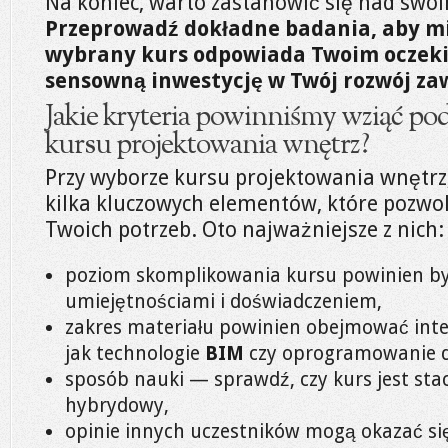
Na koniec, warto zastanowić się nad swo
Przeprowadź dokładne badania, aby m
wybrany kurs odpowiada Twoim oczeki
sensowną inwestycję w Twój rozwój z
Jakie kryteria powinniśmy wziąć p
kursu projektowania wnętrz?
Przy wyborze kursu projektowania wnętrz
kilka kluczowych elementów, które pozwo
Twoich potrzeb. Oto najważniejsze z nich:
poziom skomplikowania kursu powinien by
umiejętnościami i doświadczeniem,
zakres materiału powinien obejmować inter
jak technologie
BIM
czy oprogramowanie do
sposób nauki — sprawdź, czy kurs jest sta
hybrydowy,
opinie innych uczestników mogą okazać si