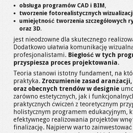
obsługa programów CAD i BIM
,
tworzenie fotorealistycznych wizualizacj
umiejętność tworzenia szczegółowych r
oraz 3D
.
jest nieodzowne dla skutecznego realizow
Dodatkowo ułatwia komunikację wizualną 
profesjonalistami.
Biegłość w tych pro
przyspiesza proces projektowania
.
Teoria stanowi istotny fundament, na któ
praktyka.
Zrozumienie zasad aranżacji,
oraz obecnych trendów w designie
umoż
zarówno estetycznych, jak i funkcjonalnyc
praktycznych ćwiczeń z teoretycznym prz
holistycznym programem edukacyjnym, kt
efektywnego realizowania projektów wnętr
finalizację. Najpierw warto zainwestować