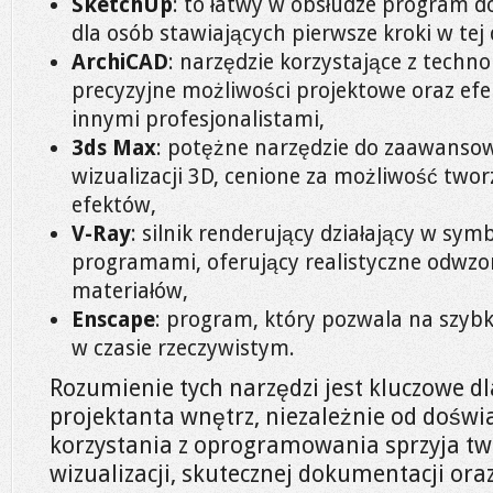
SketchUp
: to łatwy w obsłudze program d
dla osób stawiających pierwsze kroki w tej 
ArchiCAD
: narzędzie korzystające z techno
precyzyjne możliwości projektowe oraz ef
innymi profesjonalistami,
3ds Max
: potężne narzędzie do zaawanso
wizualizacji 3D, cenione za możliwość twor
efektów,
V-Ray
: silnik renderujący działający w sym
programami, oferujący realistyczne odwzor
materiałów,
Enscape
: program, który pozwala na szybk
w czasie rzeczywistym.
Rozumienie tych narzędzi jest kluczowe dl
projektanta wnętrz, niezależnie od dośw
korzystania z oprogramowania sprzyja tw
wizualizacji, skutecznej dokumentacji oraz