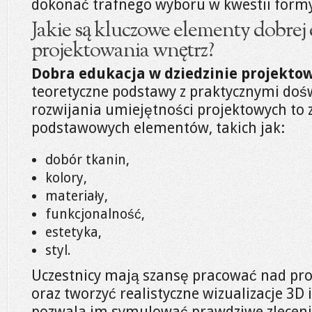
dokonać trafnego wyboru w kwestii formy
Jakie są kluczowe elementy dobrej 
projektowania wnętrz?
Dobra edukacja w dziedzinie projekto
teoretyczne podstawy z praktycznymi doś
rozwijania umiejętności projektowych to
podstawowych elementów, takich jak:
dobór tkanin,
kolory,
materiały,
funkcjonalność,
estetyka,
styl.
Uczestnicy mają szansę pracować nad p
oraz tworzyć realistyczne wizualizacje 3D i
pozwala im symulować prawdziwe zleceni