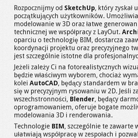
Rozpocznijmy od
SketchUp
, który zyskał
początkujących użytkowników. Umożliwia
modelowanie w 3D oraz łatwe generowan
technicznej we współpracy z LayOut.
Arch
oparciu o technologię BIM, dostarcza za
koordynacji projektu oraz precyzyjnego t
jest szczególnie istotne dla profesjonaln
Jeżeli zależy Ci na fotorealistycznych wizu
będzie właściwym wyborem, chociaż wymag
kolei
AutoCAD
, będący standardem w bra
się w precyzyjnym rysowaniu w 2D. Jeśli z
wszechstronności,
Blender
, będący dar
oprogramowaniem, oferuje bogate możliw
modelowania 3D i renderowania.
Technologie
BIM
, szczególnie te zawarte
ułatwiają współpracę w zespołach i pozwal