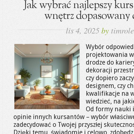
Jak wybrać najlepszy kur
wnętrz dopasowany 
lis 4, 2025
by
timrole
Wybór odpowied
projektowania w
drodze do karier
dekoracji przestr
czy dopiero zacz
designem, czy ch
kwalifikacje na 
wiedzieć, na jak
Od formy nauki i
opinie innych kursantów – wybór właściw
zadecydować o Twojej przyszłej skuteczn
Dzięki temu, świadomie i celowo, zdobędz