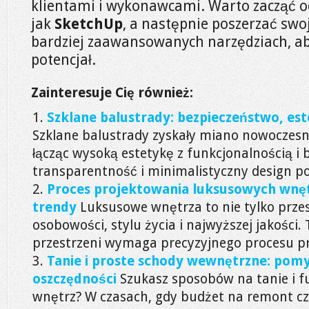
klientami i wykonawcami. Warto zacząć 
jak
SketchUp
, a następnie poszerzać swo
bardziej zaawansowanych narzędziach, ab
potencjał.
Zainteresuje Cię również:
Szklane balustrady: bezpieczeństwo, es
Szklane balustrady zyskały miano nowoczesn
łącząc wysoką estetykę z funkcjonalnością i
transparentność i minimalistyczny design po
Proces projektowania luksusowych wnętr
trendy
Luksusowe wnętrza to nie tylko przes
osobowości, stylu życia i najwyższej jakości.
przestrzeni wymaga precyzyjnego procesu pro
Tanie i proste schody wewnętrzne: pomy
oszczędności
Szukasz sposobów na tanie i f
wnętrz? W czasach, gdy budżet na remont c