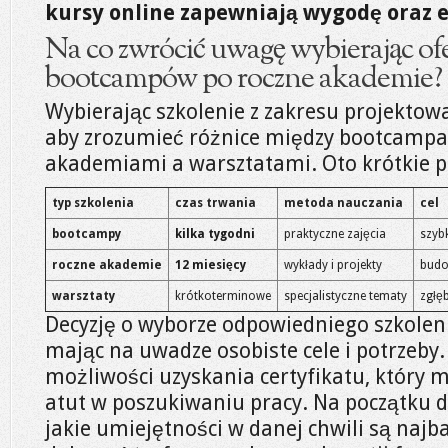
kursy online zapewniają wygodę oraz e
Na co zwrócić uwagę wybierając of
bootcampów po roczne akademie?
Wybierając szkolenie z zakresu projektowa
aby zrozumieć różnice między bootcampa
akademiami a warsztatami. Oto krótkie p
typ szkolenia
czas trwania
metoda nauczania
cel
bootcampy
kilka tygodni
praktyczne zajęcia
szyb
roczne akademie
12 miesięcy
wykłady i projekty
budo
warsztaty
krótkoterminowe
specjalistyczne tematy
zgłę
Decyzję o wyborze odpowiedniego szkole
mając na uwadze osobiste cele i potrzeby
możliwości uzyskania certyfikatu, który
atut w poszukiwaniu pracy. Na początku do
jakie umiejętności w danej chwili są najb