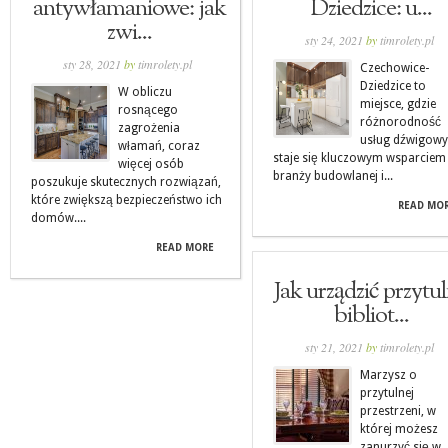
antywłamaniowe: jak
Dziedzice: u...
zwi...
sty 24, 2021
by
timrolety.pl
sty 28, 2021
by
timrolety.pl
Czechowice-
Dziedzice to
W obliczu
miejsce, gdzie
rosnącego
różnorodność
zagrożenia
usług dźwigow
włamań, coraz
staje się kluczowym wsparciem
więcej osób
branży budowlanej i...
poszukuje skutecznych rozwiązań,
które zwiększą bezpieczeństwo ich
READ MO
domów....
READ MORE
Jak urządzić przytu
bibliot...
sty 21, 2021
by
timrolety.pl
Marzysz o
przytulnej
przestrzeni, w
której możesz
zanurzyć się w