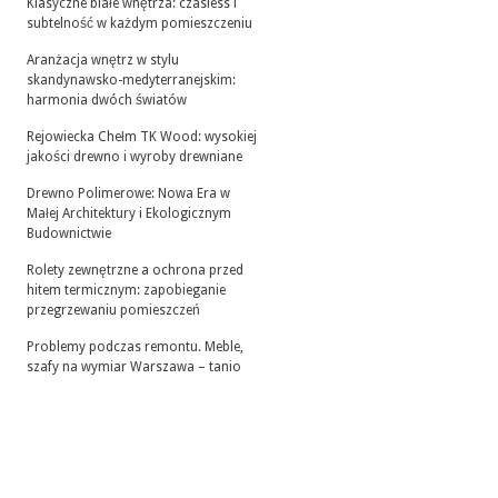
Klasyczne białe wnętrza: czasless i
subtelność w każdym pomieszczeniu
Aranżacja wnętrz w stylu
skandynawsko-medyterranejskim:
harmonia dwóch światów
Rejowiecka Chełm TK Wood: wysokiej
jakości drewno i wyroby drewniane
Drewno Polimerowe: Nowa Era w
Małej Architektury i Ekologicznym
Budownictwie
Rolety zewnętrzne a ochrona przed
hitem termicznym: zapobieganie
przegrzewaniu pomieszczeń
Problemy podczas remontu. Meble,
szafy na wymiar Warszawa – tanio