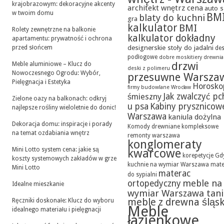
krajobrazowym: dekoracyjne akcenty
architekt wnętrz cena
auto s
w twoim domu
BM
blaty do kuchni
gra
kalkulator
BMI
Rolety zewnętrzne na balkonie
kalkulator dokładny
apartamentu: prywatność i ochrona
designerskie stoły do jadalni
przed słońcem
des
podłogowe
dobre moskitiery
drewni
drzwi
Meble aluminiowe – Klucz do
deski z polimeru
Nowoczesnego Ogrodu: Wybór,
przesuwne Warsza
Pielęgnacja i Estetyka
Horosko
firmy budowlane Wrocław
Jak zwalczyć pc
śmieszny
Zielone oazy na balkonach: odkryj
u psa
Kabiny prysznicow
najlepsze rośliny wieloletnie do donic!
Warszawa
kaniula dożylna
Dekoracja domu: inspiracje i porady
Komody drewniane
kompleksowe
na temat ozdabiania wnętrz
remonty warszawa
konglomeraty
Mini Lotto system cena: jakie są
kwarcowe
korepetycje Gd
koszty systemowych zakładów w grze
kuchnie na wymiar Warszawa
mate
Mini Lotto
materac
do sypialni
meble na
ortopedyczny
Idealne mieszkanie
wymiar Warszawa tan
meble z drewna śląsk
Ręczniki doskonałe: Klucz do wyboru
Meble
idealnego materiału i pielęgnacji
łazienkowe