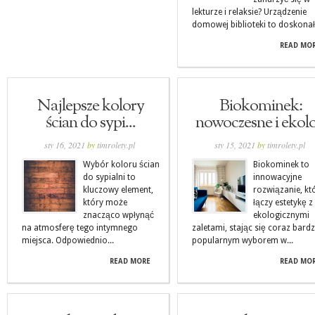
lekturze i relaksie? Urządzenie
domowej biblioteki to doskonały
READ MO
Najlepsze kolory
Biokominek:
ścian do sypi...
nowoczesne i ekolo.
sty 16, 2021
by
timrolety.pl
sty 15, 2021
by
timrolety.pl
Wybór koloru ścian
Biokominek to
do sypialni to
innowacyjne
kluczowy element,
rozwiązanie, kt
który może
łączy estetykę z
znacząco wpłynąć
ekologicznymi
na atmosferę tego intymnego
zaletami, stając się coraz bardz
miejsca. Odpowiednio...
popularnym wyborem w...
READ MORE
READ MO