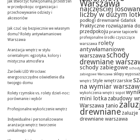
Warszawa
Jak stworzyć funkcjonalną przestrzeń
w przedpokoju: organizacja i
najczęściej losowa
przechowywanie odzieży i
liczby w dużym lot
akcesoriów
podłogi drewniane Gdańsk
Praktyczne rozwiązania d
Jak czuć się bezpiecznie we własnym
przedpokoju
pranie tapicerki
domu? Rolety antywłamaniowe
profesjonalne środki czyszczące
Warszawa
rolety
warszawa
antywłamaniowe
Aranżacja wnętrz w stylu
schody
warszawa
orientalnym: egzotyka, kolory i
drewniane warsza
mistyczna atmosfera
schody zabiegowe
schod
Żarówki LED Wrocław:
sklepy wyposaż
zabiegowe Warszawa
energooszczędne oświetlenie dla
sz
Style wnętrzarskie
wnętrz
twojego domu
na wymiar warszaw
wynik
wykończenia wnętrz sopot
Rolety rzymskie vs. rolety dzień-noc:
mini lotka
zabudowy w
porównanie i wybór
żaluz
Warszawa tanio
drewniane
Profesjonalne wykończenie wnętrz
żaluzje
drewniane warszawa
Indywidualne i personalizowane
aranżacje wnętrz: tworzenie
unikalnego stylu