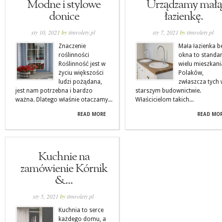
Modne i stylowe
Urządzamy małą
donice
łazienkę.
sty 10, 2021
by
timrolety.pl
sty 7, 2021
by
timrolety.pl
Znaczenie
Mała łazienka b
roślinności
okna to standa
Roślinność jest w
wielu mieszkan
życiu większości
Polaków,
ludzi pożądana,
zwłaszcza tych
jest nam potrzebna i bardzo
starszym budownictwie.
ważna. Dlatego właśnie otaczamy...
Właścicielom takich...
READ MORE
READ MO
Kuchnie na
zamówienie Kórnik
&...
sty 5, 2021
by
timrolety.pl
Kuchnia to serce
każdego domu, a