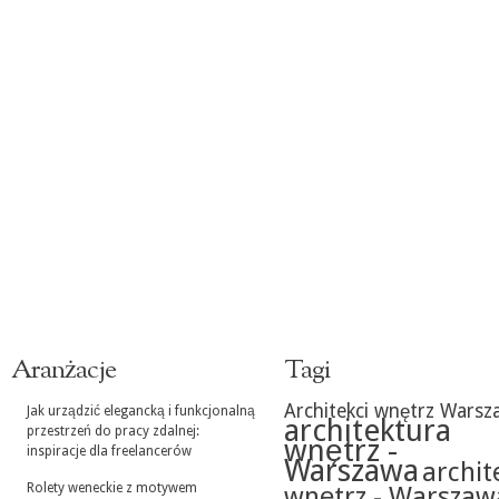
Aranżacje
Tagi
Architekci wnętrz Warsz
Jak urządzić elegancką i funkcjonalną
architektura
przestrzeń do pracy zdalnej:
wnętrz -
inspiracje dla freelancerów
Warszawa
archit
Rolety weneckie z motywem
wnętrz - Warszaw