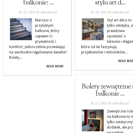
balkonie: ...
stylu art d...
lis 25, 2021
by
timrolety.pl
lis 24, 2021
by
timrolety.pl
Marzysz o
Styl art déco to 
przytulnym
tylko estetyka, a
balkonie, który
prawdziwa
zapewni Ci
opowieść o
prywatność i
luksusie i elegan
komfort, jednocześnie pozwalając
które od lat fascynują
na swobodne regulowanie światła?
projektantów i miłośników...
Rolety...
READ MO
READ MORE
Rolety zewnętrzne 
balkonie ...
lis 23, 2021
by
timrolety.pl
Zewnętrzne role
na balkonie to n
tylko estetyczny
dodatek, ale pr
wszystkim