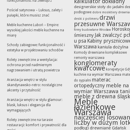
kalkulator dokładny
funkcjonalność na zewnątrz
designerskie stoły do jadalni
des
Pościel satynowa – Luksus, zalety i
podłogowe
dobre moskitiery
drewni
pułapki, które musisz znać
drzwi
deski z polimeru
przesuwne Warsza
Meble kuchenne Luboń – Empire:
Horosko
firmy budowlane Wrocław
wysokiej jakości meble kuchenne na
Jak zwalczyć pc
śmieszny
miarę
u psa
Kabiny prysznicow
Schody zabiegowe: funkcjonalność i
Warszawa
kaniula dożylna
estetyka w projektowaniu schodów
Komody drewniane
kompleksowe
remonty warszawa
Rolety zewnętrzne a wentylacja:
konglomeraty
ochrona przed nadmiernym
kwarcowe
korepetycje Gd
nagrzewaniem i utratą powietrza
kuchnie na wymiar Warszawa
mate
materac
Aranżacja wnętrz w stylu
do sypialni
meble na
ortopedyczny
skandynawsko-retro: nostalgiczne
akcenty i przytulność
wymiar Warszawa tan
meble z drewna śląsk
Meble
Aranżacja wnętrz w stylu glamour:
łazienkowe
blask, luksus i elegancja dla
Warszawa
wymagających
najczęściej losowa
Rolety zewnętrzne na tarasie
liczby w dużym lot
restauracji: komfort i prywatność dla
podłogi drewniane Gdańsk