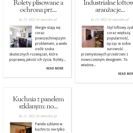
Rolety plisowane a
Industrialne lofto
ochrona prz...
aranżacje...
lis 15, 2021
by
timrolety.pl
lis 13, 2021
by
timrolety.pl
Alergie stają się
Styl loftowy zys
coraz
coraz większą
powszechniejszym
popularność,
problemem, a wiele
łącząc w sobie
osób szuka
surowość
skutecznych rozwiązań, które
przemysłowych przestrzeni z
poprawią jakość ich życia. Rolety...
nowoczesnym designem. To
właśnie...
READ MORE
READ MO
Kuchnia z panelem
szklanym: no...
lis 11, 2021
by
timrolety.pl
Panele szklane w
kuchni to nie tylko