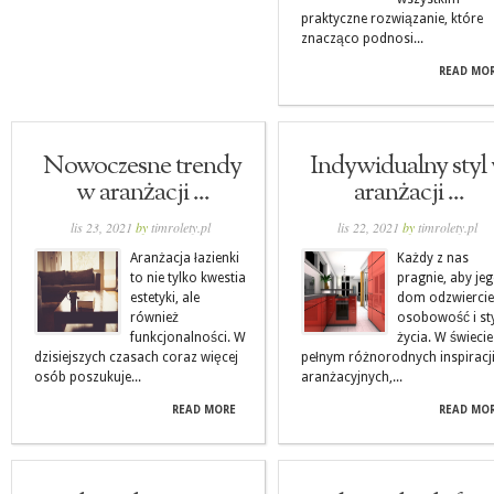
praktyczne rozwiązanie, które
znacząco podnosi...
READ MO
Nowoczesne trendy
Indywidualny styl
w aranżacji ...
aranżacji ...
lis 23, 2021
by
timrolety.pl
lis 22, 2021
by
timrolety.pl
Aranżacja łazienki
Każdy z nas
to nie tylko kwestia
pragnie, aby je
estetyki, ale
dom odzwiercie
również
osobowość i st
funkcjonalności. W
życia. W świecie
dzisiejszych czasach coraz więcej
pełnym różnorodnych inspiracj
osób poszukuje...
aranżacyjnych,...
READ MORE
READ MO