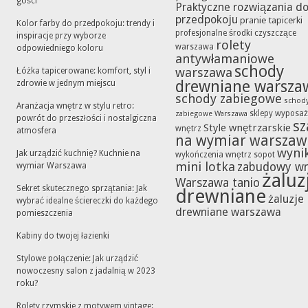
gości
Praktyczne rozwiązania d
przedpokoju
pranie tapicerki
Kolor farby do przedpokoju: trendy i
profesjonalne środki czyszczące
inspiracje przy wyborze
rolety
warszawa
odpowiedniego koloru
antywłamaniowe
schody
warszawa
Łóżka tapicerowane: komfort, styl i
drewniane warsza
zdrowie w jednym miejscu
schody zabiegowe
schod
Aranżacja wnętrz w stylu retro:
sklepy wyposaż
zabiegowe Warszawa
powrót do przeszłości i nostalgiczna
sz
Style wnętrzarskie
wnętrz
atmosfera
na wymiar warszaw
wynik
Jak urządzić kuchnię? Kuchnie na
wykończenia wnętrz sopot
mini lotka
zabudowy w
wymiar Warszawa
żaluz
Warszawa tanio
Sekret skutecznego sprzątania: Jak
drewniane
żaluzje
wybrać idealne ściereczki do każdego
drewniane warszawa
pomieszczenia
Kabiny do twojej łazienki
Stylowe połączenie: Jak urządzić
nowoczesny salon z jadalnią w 2023
roku?
Rolety rzymskie z motywem vintage: