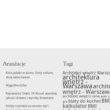
Aranżacje
Tagi
Architekci wnętrz Warsz
Rola jadalni w domu. Stoły szklane,
architektura
stoły lakierowane
wnętrz -
Warszawa
archit
Wygodne łóżka
wnętrz - Warszaw
Rejowiecka Chełm TK Wood: wysokiej
architekt wnętrz cena
auto s
jakości drewno i wyroby drewniane
BM
blaty do kuchni
gra
kalkulator
BMI
Rolety rzymskie na tarasie: styl i