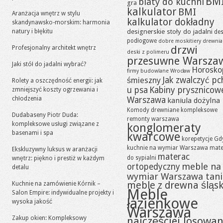
BM
blaty do kuchni
gra
kalkulator
BMI
Aranżacja wnętrz w stylu
kalkulator dokładny
skandynawsko-morskim: harmonia
designerskie stoły do jadalni
natury i błękitu
des
podłogowe
dobre moskitiery
drewni
drzwi
Profesjonalny architekt wnętrz
deski z polimeru
przesuwne Warsza
Jaki stół do jadalni wybrać?
Horosko
firmy budowlane Wrocław
Jak zwalczyć pc
śmieszny
Rolety a oszczędność energii: jak
u psa
Kabiny prysznicow
zmniejszyć koszty ogrzewania i
chłodzenia
Warszawa
kaniula dożylna
Komody drewniane
kompleksowe
Dudabaseny Piotr Duda:
remonty warszawa
kompleksowe usługi związane z
konglomeraty
basenami i spa
kwarcowe
korepetycje Gd
kuchnie na wymiar Warszawa
mate
Ekskluzywny luksus w aranżacji
materac
do sypialni
wnętrz: piękno i prestiż w każdym
meble na
ortopedyczny
detalu
wymiar Warszawa tan
meble z drewna śląsk
Kuchnie na zamówienie Kórnik –
Meble
Salon Empire: indywidualne projekty i
łazienkowe
wysoka jakość
Warszawa
Zakup okien: Kompleksowy
najczęściej losowa