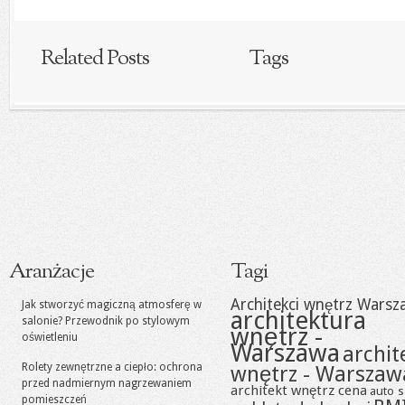
Related Posts
Tags
Aranżacje
Tagi
Architekci wnętrz Warsz
Jak stworzyć magiczną atmosferę w
architektura
salonie? Przewodnik po stylowym
wnętrz -
oświetleniu
Warszawa
archit
Rolety zewnętrzne a ciepło: ochrona
wnętrz - Warszaw
przed nadmiernym nagrzewaniem
architekt wnętrz cena
auto s
pomieszczeń