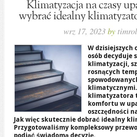
Klimatyzacja na czasy up
wybrać idealny klimatyzat
wrz 17, 2023
by
timrol
W dzisiejszych 
osób decyduje s
klimatyzacji, s
rosnących tem
spowodowanyc
klimatycznymi
klimatyzatora 
komfortu w upa
oszczędności na
Jak więc skutecznie dobrać idealny kl
Przygotowaliśmy kompleksowy przewod
podjąć świadomą decyzję.