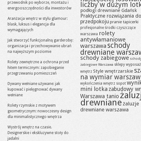
przewodnik po wyborze, montażu i
liczby w dużym lot
energooszczędności dla inwestorów
podłogi drewniane Gdańsk
Praktyczne rozwiązania d
Aranżacja wnętrz w stylu glamour:
przedpokoju
pranie tapicerki
blask, luksus i elegancja dla
profesjonalne środki czyszczące
wymagających
rolety
warszawa
antywłamaniowe
Jak stworzyć funkcjonalną garderobę:
schody
warszawa
organizacja i przechowywanie ubrań
drewniane warsza
na najwyższym poziomie
schody zabiegowe
schod
Rolety zewnętrzne a ochrona przed
sklepy wyposaż
zabiegowe Warszawa
hitem termicznym: zapobieganie
sz
Style wnętrzarskie
wnętrz
przegrzewaniu pomieszczeń
na wymiar warszaw
wynik
wykończenia wnętrz sopot
Dywany wełniane używane: jak
mini lotka
zabudowy w
kupować i pielęgnować dywany
żaluz
wełniane
Warszawa tanio
drewniane
żaluzje
Rolety rzymskie z motywem
drewniane warszawa
geometrycznym: nowoczesny design
dla minimalistycznego wnętrza
Wystrój wnętrz na czasie.
Designerskie i ekskluzywne stoły do
jadalni