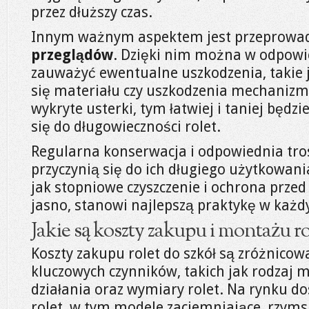
przez dłuższy czas.
Innym ważnym aspektem jest przeprowa
przeglądów
. Dzięki nim można w odpo
zauważyć ewentualne uszkodzenia, takie j
się materiału czy uszkodzenia mechanizmu
wykryte usterki, tym łatwiej i taniej będzi
się do długowieczności rolet.
Regularna konserwacja i odpowiednia tros
przyczynią się do ich długiego użytkowania
jak stopniowe czyszczenie i ochrona prz
jasno, stanowi najlepszą praktykę w każ
Jakie są koszty zakupu i montażu ro
Koszty zakupu rolet do szkół są zróżnicowa
kluczowych czynników, takich jak rodzaj 
działania oraz wymiary rolet. Na rynku d
rolet, w tym modele zaciemniające, rzymsk