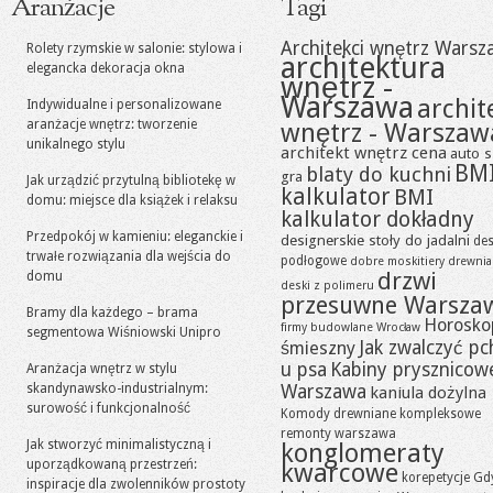
Aranżacje
Tagi
Architekci wnętrz Warsz
Rolety rzymskie w salonie: stylowa i
architektura
elegancka dekoracja okna
wnętrz -
Warszawa
archit
Indywidualne i personalizowane
aranżacje wnętrz: tworzenie
wnętrz - Warszaw
unikalnego stylu
architekt wnętrz cena
auto s
BM
blaty do kuchni
gra
Jak urządzić przytulną bibliotekę w
kalkulator
BMI
domu: miejsce dla książek i relaksu
kalkulator dokładny
Przedpokój w kamieniu: eleganckie i
designerskie stoły do jadalni
des
trwałe rozwiązania dla wejścia do
podłogowe
dobre moskitiery
drewni
drzwi
domu
deski z polimeru
przesuwne Warsza
Bramy dla każdego – brama
Horosko
firmy budowlane Wrocław
segmentowa Wiśniowski Unipro
Jak zwalczyć pc
śmieszny
u psa
Kabiny prysznicow
Aranżacja wnętrz w stylu
skandynawsko-industrialnym:
Warszawa
kaniula dożylna
surowość i funkcjonalność
Komody drewniane
kompleksowe
remonty warszawa
Jak stworzyć minimalistyczną i
konglomeraty
uporządkowaną przestrzeń:
kwarcowe
korepetycje Gd
inspiracje dla zwolenników prostoty