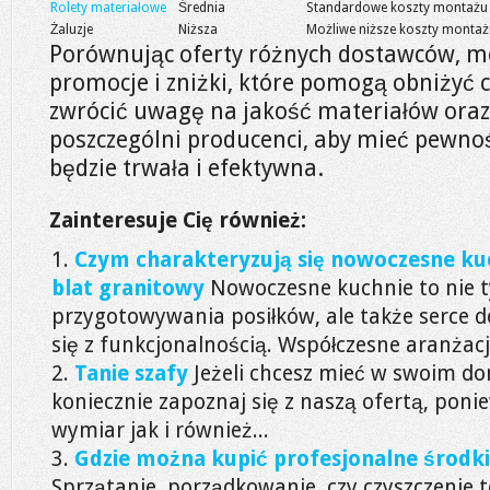
Rolety materiałowe
Średnia
Standardowe koszty montażu
Żaluzje
Niższa
Możliwe niższe koszty montaż
Porównując oferty różnych dostawców, m
promocje i zniżki, które pomogą obniżyć 
zwrócić uwagę na jakość materiałów oraz
poszczególni producenci, aby mieć pewnoś
będzie trwała i efektywna.
Zainteresuje Cię również:
Czym charakteryzują się nowoczesne kuc
blat granitowy
Nowoczesne kuchnie to nie t
przygotowywania posiłków, ale także serce 
się z funkcjonalnością. Współczesne aranżacje
Tanie szafy
Jeżeli chcesz mieć w swoim d
koniecznie zapoznaj się z naszą ofertą, pon
wymiar jak i również...
Gdzie można kupić profesjonalne środki
Sprzątanie, porządkowanie, czy czyszczenie t