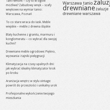
żaluz
Tani remont – czy to w ogóle
Warszawa tanio
możliwe? Zabudowy wnęk – szafy
drewniane
żaluzje
wnękowe na wymiar tanio:
drewniane warszawa
Warszawa, Poznań
To co stare wraca do łask. Meble
wiejskie – meble z drewna śląskie
Blaty kuchenne z granitu, marmuru i
konglomeratu – co wybrać dla swojej
kuchni?
Drewniane meble ogrodowe: Piękno,
wyzwania i tajniki pielęgnacji
Klimatyzacja na czasy upalnych dni:
jak wybrać idealny klimatyzator krok
po kroku
Aranżacja wnętrz w stylu vintage:
powrót do przeszłości i unikalny urok
Profesjonalne wykończenie twojego
mieszkania