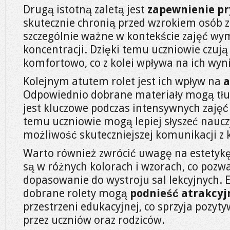
Drugą istotną zaletą jest
zapewnienie p
skutecznie chronią przed wzrokiem osób z
szczególnie ważne w kontekście zajęć wy
koncentracji. Dzięki temu uczniowie czują 
komfortowo, co z kolei wpływa na ich wyn
Kolejnym atutem rolet jest ich wpływ na
a
Odpowiednio dobrane materiały mogą tłum
jest kluczowe podczas intensywnych zajęć
temu uczniowie mogą lepiej słyszeć nauczy
możliwość skuteczniejszej komunikacji z k
Warto również zwrócić uwagę na estetykę
są w różnych kolorach i wzorach, co pozw
dopasowanie do wystroju sal lekcyjnych. E
dobrane rolety mogą
podnieść atrakcyj
przestrzeni edukacyjnej, co sprzyja pozy
przez uczniów oraz rodziców.