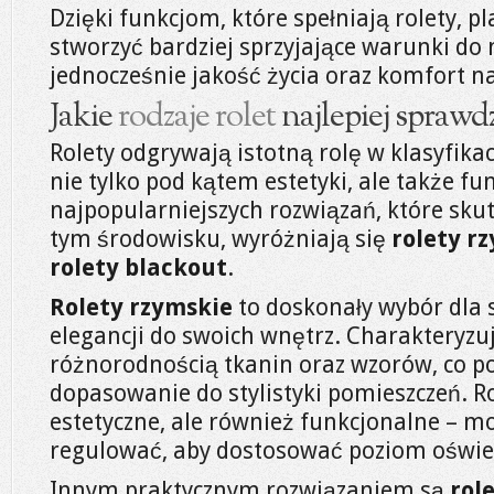
Dzięki funkcjom, które spełniają rolety, 
stworzyć bardziej sprzyjające warunki do
jednocześnie jakość życia oraz komfort na
Jakie
rodzaje rolet
najlepiej sprawdz
Rolety odgrywają istotną rolę w klasyfikac
nie tylko pod kątem estetyki, ale także f
najpopularniejszych rozwiązań, które sku
tym środowisku, wyróżniają się
rolety r
rolety blackout
.
Rolety rzymskie
to doskonały wybór dla 
elegancji do swoich wnętrz. Charakteryzu
różnorodnością tkanin oraz wzorów, co p
dopasowanie do stylistyki pomieszczeń. Rol
estetyczne, ale również funkcjonalne – mo
regulować, aby dostosować poziom oświet
Innym praktycznym rozwiązaniem są
rol