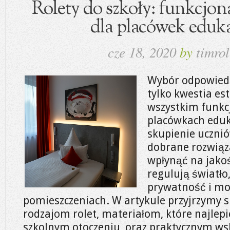
Rolety do szkoły: funkcjon
dla placówek eduk
cze 18, 2020
by
timrol
Wybór odpowied
tylko kwestia est
wszystkim funkcj
placówkach eduka
skupienie ucznió
dobrane rozwiąz
wpłynąć na jako
regulują światło
prywatność i mo
pomieszczeniach. W artykule przyjrzymy 
rodzajom rolet, materiałom, które najlepi
szkolnym otoczeniu, oraz praktycznym ws