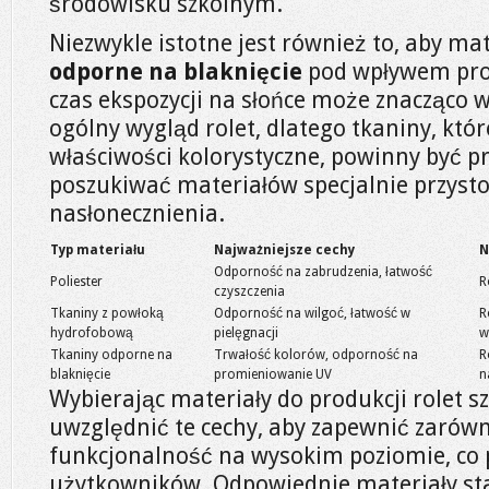
środowisku szkolnym.
Niezwykle istotne jest również to, aby mate
odporne na blaknięcie
pod wpływem prom
czas ekspozycji na słońce może znacząco w
ogólny wygląd rolet, dlatego tkaniny, któ
właściwości kolorystyczne, powinny być p
poszukiwać materiałów specjalnie przys
nasłonecznienia.
Typ materiału
Najważniejsze cechy
N
Odporność na zabrudzenia, łatwość
Poliester
R
czyszczenia
Tkaniny z powłoką
Odporność na wilgoć, łatwość w
R
hydrofobową
pielęgnacji
w
Tkaniny odporne na
Trwałość kolorów, odporność na
R
blaknięcie
promieniowanie UV
n
Wybierając materiały do produkcji rolet s
uwzględnić te cechy, aby zapewnić zarówno
funkcjonalność na wysokim poziomie, co 
użytkowników. Odpowiednie materiały s