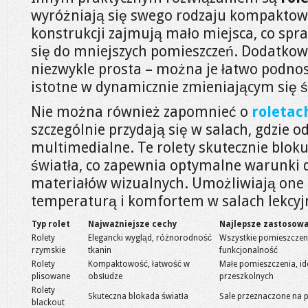
wyróżniają się swego rodzaju kompaktowo
konstrukcji zajmują mało miejsca, co spra
się do mniejszych pomieszczeń. Dodatkowo
niezwykle prosta – można je łatwo podnosi
istotne w dynamicznie zmieniającym się 
Nie można również zapomnieć o
roletac
szczególnie przydają się w salach, gdzie o
multimedialne. Te rolety skutecznie blok
światła, co zapewnia optymalne warunki 
materiałów wizualnych. Umożliwiają one 
temperaturą i komfortem w salach lekcyj
Typ rolet
Najważniejsze cechy
Najlepsze zastosow
Rolety
Elegancki wygląd, różnorodność
Wszystkie pomieszczeni
rzymskie
tkanin
funkcjonalność
Rolety
Kompaktowość, łatwość w
Małe pomieszczenia, id
plisowane
obsłudze
przeszkolnych
Rolety
Skuteczna blokada światła
Sale przeznaczone na p
blackout