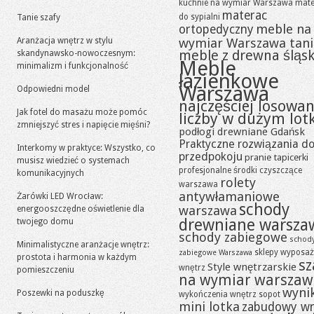
kuchnie na wymiar Warszawa
mate
materac
do sypialni
Tanie szafy
meble na
ortopedyczny
Aranżacja wnętrz w stylu
wymiar Warszawa tan
meble z drewna śląsk
skandynawsko-nowoczesnym:
Meble
minimalizm i funkcjonalność
łazienkowe
Warszawa
Odpowiedni model
najczęściej losowa
Jak fotel do masażu może pomóc
liczby w dużym lot
zmniejszyć stres i napięcie mięśni?
podłogi drewniane Gdańsk
Praktyczne rozwiązania d
Interkomy w praktyce: Wszystko, co
przedpokoju
pranie tapicerki
musisz wiedzieć o systemach
profesjonalne środki czyszczące
komunikacyjnych
rolety
warszawa
antywłamaniowe
Żarówki LED Wrocław:
schody
warszawa
energooszczędne oświetlenie dla
drewniane warsza
twojego domu
schody zabiegowe
schod
Minimalistyczne aranżacje wnętrz:
sklepy wyposaż
zabiegowe Warszawa
prostota i harmonia w każdym
sz
Style wnętrzarskie
wnętrz
pomieszczeniu
na wymiar warszaw
wynik
Poszewki na poduszkę
wykończenia wnętrz sopot
mini lotka
zabudowy w