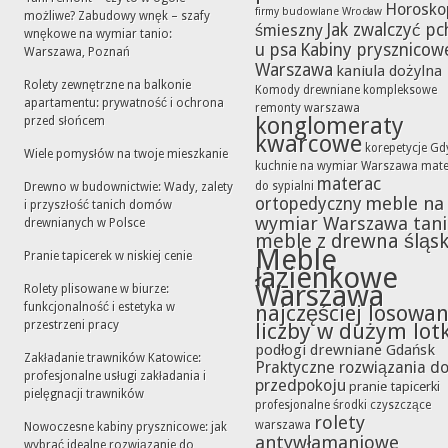
Horosko
firmy budowlane Wrocław
możliwe? Zabudowy wnęk – szafy
Jak zwalczyć pc
śmieszny
wnękowe na wymiar tanio:
u psa
Kabiny prysznicow
Warszawa, Poznań
Warszawa
kaniula dożylna
Rolety zewnętrzne na balkonie
Komody drewniane
kompleksowe
apartamentu: prywatność i ochrona
remonty warszawa
konglomeraty
przed słońcem
kwarcowe
korepetycje Gd
Wiele pomysłów na twoje mieszkanie
kuchnie na wymiar Warszawa
mate
materac
do sypialni
Drewno w budownictwie: Wady, zalety
meble na
ortopedyczny
i przyszłość tanich domów
wymiar Warszawa tan
drewnianych w Polsce
meble z drewna śląsk
Meble
Pranie tapicerek w niskiej cenie
łazienkowe
Warszawa
Rolety plisowane w biurze:
funkcjonalność i estetyka w
najczęściej losowa
przestrzeni pracy
liczby w dużym lot
podłogi drewniane Gdańsk
Zakładanie trawników Katowice:
Praktyczne rozwiązania d
profesjonalne usługi zakładania i
przedpokoju
pranie tapicerki
pielęgnacji trawników
profesjonalne środki czyszczące
rolety
warszawa
Nowoczesne kabiny prysznicowe: jak
antywłamaniowe
wybrać idealne rozwiązanie do