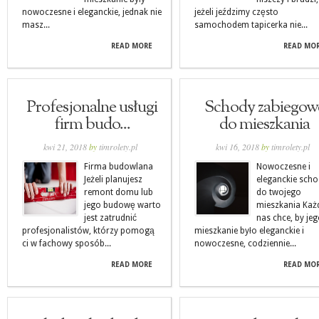
nowoczesne i eleganckie, jednak nie
jeżeli jeździmy często
masz...
samochodem tapicerka nie...
READ MORE
READ MO
Profesjonalne usługi
Schody zabiegow
firm budo...
do mieszkania
kwi 21, 2018
by
timrolety.pl
kwi 16, 2018
by
timrolety.pl
Firma budowlana
Nowoczesne i
Jeżeli planujesz
eleganckie sch
remont domu lub
do twojego
jego budowę warto
mieszkania Każ
jest zatrudnić
nas chce, by je
profesjonalistów, którzy pomogą
mieszkanie było eleganckie i
ci w fachowy sposób...
nowoczesne, codziennie...
READ MORE
READ MO