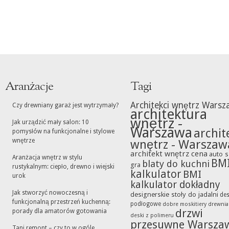
Aranżacje
Tagi
Architekci wnętrz Warsz
Czy drewniany garaż jest wytrzymały?
architektura
wnętrz -
Jak urządzić mały salon: 10
Warszawa
archit
pomysłów na funkcjonalne i stylowe
wnętrze
wnętrz - Warszaw
architekt wnętrz cena
auto s
Aranżacja wnętrz w stylu
BM
blaty do kuchni
gra
rustykalnym: ciepło, drewno i wiejski
kalkulator
BMI
urok
kalkulator dokładny
Jak stworzyć nowoczesną i
designerskie stoły do jadalni
des
funkcjonalną przestrzeń kuchenną:
podłogowe
dobre moskitiery
drewni
drzwi
porady dla amatorów gotowania
deski z polimeru
przesuwne Warsza
Tani remont – czy to w ogóle