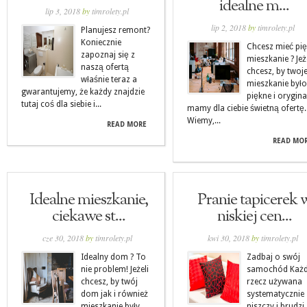
idealne m...
lip 3, 2018
by
timrolety.pl
lip 2, 2018
by
timrolety.pl
Planujesz remont?
Koniecznie
Chcesz mieć pi
zapoznaj się z
mieszkanie ? Jeż
naszą ofertą
chcesz, by twoj
właśnie teraz a
mieszkanie było
gwarantujemy, że każdy znajdzie
piękne i orygina
tutaj coś dla siebie i...
mamy dla ciebie świetną ofertę.
Wiemy,...
READ MORE
READ MO
Idealne mieszkanie,
Pranie tapicerek 
ciekawe st...
niskiej cen...
cze 30, 2018
by
timrolety.pl
kwi 30, 2018
by
timrolety.pl
Idealny dom ? To
Zadbaj o swój
nie problem! Jeżeli
samochód Każ
chcesz, by twój
rzecz używana
dom jak i również
systematycznie 
mieszkanie były
niszczy i brudzi,