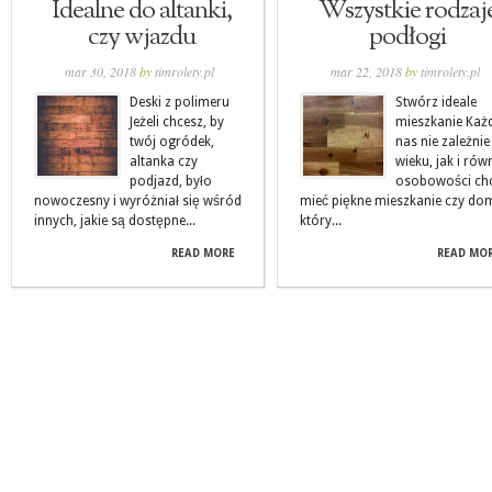
Idealne do altanki,
Wszystkie rodzaj
czy wjazdu
podłogi
mar 30, 2018
by
timrolety.pl
mar 22, 2018
by
timrolety.pl
Deski z polimeru
Stwórz ideale
Jeżeli chcesz, by
mieszkanie Każ
twój ogródek,
nas nie zależnie
altanka czy
wieku, jak i rów
podjazd, było
osobowości ch
nowoczesny i wyróżniał się wśród
mieć piękne mieszkanie czy do
innych, jakie są dostępne...
który...
READ MORE
READ MO