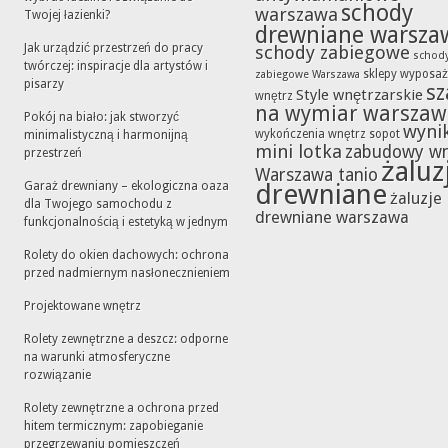
schody
warszawa
Twojej łazienki?
drewniane warsza
Jak urządzić przestrzeń do pracy
schody zabiegowe
schod
twórczej: inspiracje dla artystów i
sklepy wyposaż
zabiegowe Warszawa
pisarzy
sz
Style wnętrzarskie
wnętrz
na wymiar warszaw
Pokój na biało: jak stworzyć
wynik
wykończenia wnętrz sopot
minimalistyczną i harmonijną
mini lotka
zabudowy w
przestrzeń
żaluz
Warszawa tanio
drewniane
Garaż drewniany – ekologiczna oaza
żaluzje
dla Twojego samochodu z
drewniane warszawa
funkcjonalnością i estetyką w jednym
Rolety do okien dachowych: ochrona
przed nadmiernym nasłonecznieniem
Projektowane wnętrz
Rolety zewnętrzne a deszcz: odporne
na warunki atmosferyczne
rozwiązanie
Rolety zewnętrzne a ochrona przed
hitem termicznym: zapobieganie
przegrzewaniu pomieszczeń