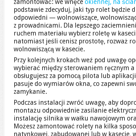
zamontować: we wnęce
okiennej, na ścian
podstawie zdecyduj, jaki typ rolet będzie d
odpowiedni — wolnowiszące, wolnowiszące
z prowadnicami. Dla lepszego zaciemnien
ruchem materiału wybierz roletę w kasec
natomiast jeśli cenisz prostotę, rozważ r
wolnowiszącą w kasecie.
Przy kolejnych krokach weź pod uwagę op
wybierać między sterowaniem ręcznym a
obsługujesz za pomocą pilota lub aplikacji
pasuje do wymiarów okna, co zapewni swo
zamykanie.
Podczas instalacji zwróć uwagę, aby dopr
montażu odpowiednie zasilanie elektryc
instalację silnika w wałku nawojowym ora
Możesz zamontować rolety na kilka sposo
natynkowej, zabudowanej lub w kasecie, w