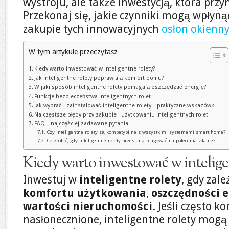
wystroju, ale także inwestycją, która przy
Przekonaj się, jakie czynniki mogą wpłyną
zakupie tych innowacyjnych
osłon okienn
W tym artykule przeczytasz
Kiedy warto inwestować w inteligentne rolety?
Jak inteligentne rolety poprawiają komfort domu?
W jaki sposób inteligentne rolety pomagają oszczędzać energię?
Funkcje bezpieczeństwa inteligentnych rolet
Jak wybrać i zainstalować inteligentne rolety – praktyczne wskazówki
Najczęstsze błędy przy zakupie i użytkowaniu inteligentnych rolet
FAQ – najczęściej zadawane pytania
Czy inteligentne rolety są kompatybilne z wszystkimi systemami smart home?
Co zrobić, gdy inteligentne rolety przestaną reagować na polecenia zdalne?
Kiedy warto inwestować w intelige
Inwestuj w
inteligentne rolety
, gdy zal
komfortu użytkowania
,
oszczędności e
wartości nieruchomości
. Jeśli często k
nasłonecznione, inteligentne rolety mog