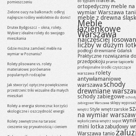
materac
do sypialni
pomieszczeniu
meble na
ortopedyczny
wymiar Warszawa tan
Zielone oazy na balkonach: odkryj
meble z drewna śląsk
najlepsze rośliny wieloletnie do donic!
Meble
łazienkowe
Drutex Bydgoszcz – okna, rolety.
Warszawa
Wybierz idealne rolety do swojego
najczęściej losowa
mieszkania
liczby w dużym lot
Gdzie można zamówić meble na
podłogi drewniane Gdańsk
wymiar w Poznaniu?
Praktyczne rozwiązania d
przedpokoju
pranie tapicerki
Rolety plisowane vs. rolety
profesjonalne środki czyszczące
materiałowe: porównanie
rolety
warszawa
popularnych rodzajów
antywłamaniowe
schody
warszawa
Jak stworzyć optyczne powiększenie
drewniane warsza
przestrzeni: triki wizualne dla małych
schody zabiegowe
mieszkań
schod
sklepy wyposaż
zabiegowe Warszawa
Rolety a energia słoneczna: korzyści
sz
Style wnętrzarskie
wnętrz
ekologiczne i oszczędność energii
na wymiar warszaw
wynik
wykończenia wnętrz sopot
Rolety zewnętrzne na tarasie:
mini lotka
zabudowy w
cieszenie się prywatnością i cieniem
żaluz
Warszawa tanio