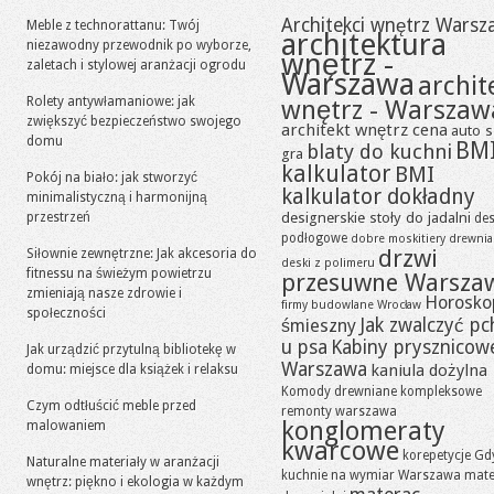
Architekci wnętrz Warsz
Meble z technorattanu: Twój
architektura
niezawodny przewodnik po wyborze,
wnętrz -
zaletach i stylowej aranżacji ogrodu
Warszawa
archit
Rolety antywłamaniowe: jak
wnętrz - Warszaw
zwiększyć bezpieczeństwo swojego
architekt wnętrz cena
auto s
domu
BM
blaty do kuchni
gra
kalkulator
BMI
Pokój na biało: jak stworzyć
kalkulator dokładny
minimalistyczną i harmonijną
designerskie stoły do jadalni
przestrzeń
des
podłogowe
dobre moskitiery
drewni
drzwi
Siłownie zewnętrzne: Jak akcesoria do
deski z polimeru
fitnessu na świeżym powietrzu
przesuwne Warsza
zmieniają nasze zdrowie i
Horosko
firmy budowlane Wrocław
społeczności
Jak zwalczyć pc
śmieszny
u psa
Kabiny prysznicow
Jak urządzić przytulną bibliotekę w
Warszawa
kaniula dożylna
domu: miejsce dla książek i relaksu
Komody drewniane
kompleksowe
Czym odtłuścić meble przed
remonty warszawa
konglomeraty
malowaniem
kwarcowe
korepetycje Gd
Naturalne materiały w aranżacji
kuchnie na wymiar Warszawa
mate
wnętrz: piękno i ekologia w każdym