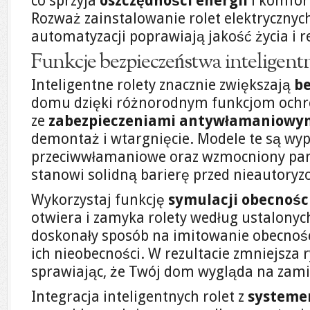
co sprzyja
oszczędności energii
i komfor
Rozważ zainstalowanie rolet elektrycznych
automatyzacji poprawiają jakość życia i r
Funkcje bezpieczeństwa inteligent
Inteligentne rolety znacznie zwiększają
b
domu dzięki różnorodnym funkcjom ochro
ze
zabezpieczeniami antywłamaniowy
demontaż i wtargnięcie. Modele te są wy
przeciwwłamaniowe oraz wzmocniony pan
stanowi solidną barierę przed nieautor
Wykorzystaj funkcję
symulacji obecnośc
otwiera i zamyka rolety według ustalon
doskonały sposób na imitowanie obecno
ich nieobecności. W rezultacie zmniejsza 
sprawiając, że Twój dom wygląda na zami
Integracja inteligentnych rolet z
system