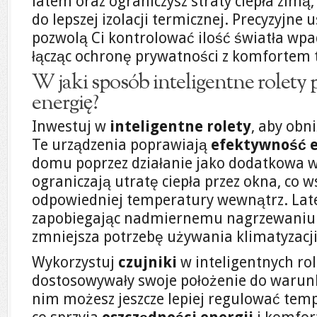
latem oraz ograniczysz straty ciepła zimą, 
do lepszej izolacji termicznej. Precyzyjne
pozwolą Ci kontrolować ilość światła wp
łącząc ochronę prywatności z komfortem
W jaki sposób inteligentne rolety
energię?
Inwestuj w
inteligentne rolety
, aby obn
Te urządzenia poprawiają
efektywność 
domu poprzez działanie jako dodatkowa w
ograniczają utratę ciepła przez okna, co 
odpowiedniej temperatury wewnątrz. Late
zapobiegając nadmiernemu nagrzewaniu s
zmniejsza potrzebę używania klimatyzacji
Wykorzystuj
czujniki
w inteligentnych ro
dostosowywały swoje położenie do warun
nim możesz jeszcze lepiej regulować te