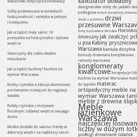
kalkulator dokładny
wskazówki dotyczące konserwacji
designerskie stoły do jadalni
des
Sufity podwieszane w łazienkach:
podłogowe
dobre moskitiery
drewni
drzwi
funkcjonalność i estetyka w jednym
deski z polimeru
rozwiązaniu
przesuwne Warsza
Horosko
firmy budowlane Wrocław
Jak urządzić mały salon: 10
Jak zwalczyć pc
śmieszny
pomysłów na funkcjonalne i stylowe
u psa
Kabiny prysznicow
wnętrze
Warszawa
kaniula dożylna
Stworzymy dla ciebie idealne
Komody drewniane
kompleksowe
mieszkanie
remonty warszawa
konglomeraty
Jak urządzić kuchnię? Kuchnie na
kwarcowe
korepetycje Gd
wymiar Warszawa
kuchnie na wymiar Warszawa
mate
materac
do sypialni
Rolety rzymskie a żaluzje aluminiowe:
meble na
ortopedyczny
porównanie rozwiązań do regulacji
wymiar Warszawa tan
światła
meble z drewna śląsk
Meble
Rolety rzymskie z motywem
łazienkowe
floralnym: odśwież wnętrze swojego
Warszawa
domu
najczęściej losowa
Modne dodatki do salonu: trendy w
liczby w dużym lot
dekoracji wnętrz na najbliższy sezon
podłogi drewniane Gdańsk