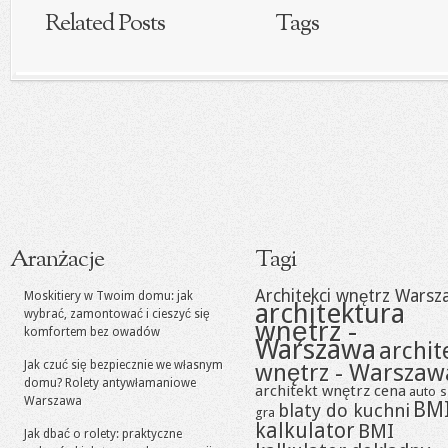
Related Posts
Tags
Aranżacje
Tagi
Architekci wnętrz Warsz
Moskitiery w Twoim domu: jak
architektura
wybrać, zamontować i cieszyć się
wnętrz -
komfortem bez owadów
Warszawa
archit
Jak czuć się bezpiecznie we własnym
wnętrz - Warszaw
domu? Rolety antywłamaniowe
architekt wnętrz cena
auto s
Warszawa
BM
blaty do kuchni
gra
kalkulator
BMI
Jak dbać o rolety: praktyczne