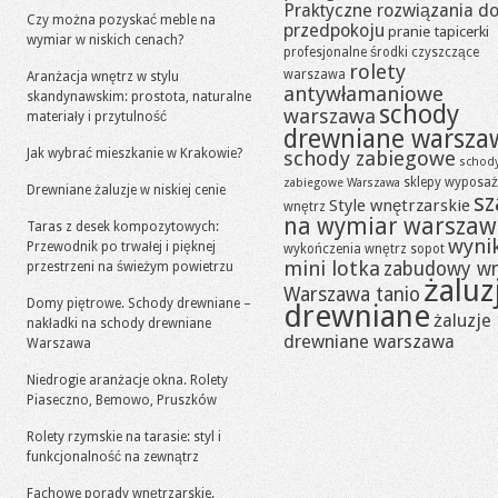
Praktyczne rozwiązania d
Czy można pozyskać meble na
przedpokoju
pranie tapicerki
wymiar w niskich cenach?
profesjonalne środki czyszczące
rolety
warszawa
Aranżacja wnętrz w stylu
antywłamaniowe
skandynawskim: prostota, naturalne
schody
warszawa
materiały i przytulność
drewniane warsza
Jak wybrać mieszkanie w Krakowie?
schody zabiegowe
schod
sklepy wyposaż
zabiegowe Warszawa
Drewniane żaluzje w niskiej cenie
sz
Style wnętrzarskie
wnętrz
na wymiar warszaw
Taras z desek kompozytowych:
wynik
Przewodnik po trwałej i pięknej
wykończenia wnętrz sopot
mini lotka
zabudowy w
przestrzeni na świeżym powietrzu
żaluz
Warszawa tanio
Domy piętrowe. Schody drewniane –
drewniane
żaluzje
nakładki na schody drewniane
drewniane warszawa
Warszawa
Niedrogie aranżacje okna. Rolety
Piaseczno, Bemowo, Pruszków
Rolety rzymskie na tarasie: styl i
funkcjonalność na zewnątrz
Fachowe porady wnętrzarskie.