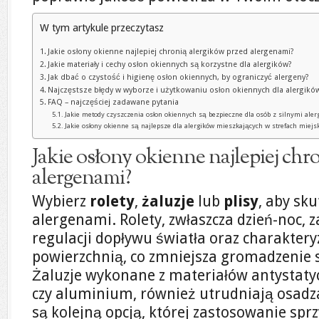
W tym artykule przeczytasz
Jakie osłony okienne najlepiej chronią alergików przed alergenami?
Jakie materiały i cechy osłon okiennych są korzystne dla alergików?
Jak dbać o czystość i higienę osłon okiennych, by ograniczyć alergeny?
Najczęstsze błędy w wyborze i użytkowaniu osłon okiennych dla alergikó
FAQ – najczęściej zadawane pytania
Jakie metody czyszczenia osłon okiennych są bezpieczne dla osób z silnymi aler
Jakie osłony okienne są najlepsze dla alergików mieszkających w strefach miej
Jakie osłony okienne najlepiej chr
alergenami?
Wybierz
rolety
,
żaluzje
lub
plisy
, aby sku
alergenami. Rolety, zwłaszcza dzień-noc, 
regulacji dopływu światła oraz charaktery
powierzchnią, co zmniejsza gromadzenie si
Żaluzje wykonane z materiałów antystatyc
czy aluminium, również utrudniają osadza
są kolejną opcją, której zastosowanie spr