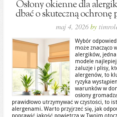
Osłony okienne dla alergik
dbać o skuteczną ochronę 
maj 4, 2026
by
timrol
Wybór odpowied
może znacząco w
alergików, jedna
modele najlepiej 
żaluzje i plisy, 
alergenów, to k
ryzyka wystąpien
warunków w dom
osłony gromadzą 
prawidłowo utrzymywać w czystości, to ist
alergenami. Warto przyjrzeć się, jak od
poprawić jakość powietrza w Twoim otocz