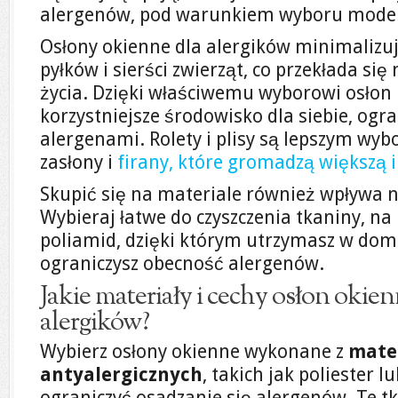
alergenów, pod warunkiem wyboru modeli
Osłony okienne dla alergików minimalizuj
pyłków i sierści zwierząt, co przekłada s
życia. Dzięki właściwemu wyborowi osłon
korzystniejsze środowisko dla siebie, ogra
alergenami. Rolety i plisy są lepszym wyb
zasłony i
firany, które gromadzą większą i
Skupić się na materiale również wpływa 
Wybieraj łatwe do czyszczenia tkaniny, na 
poliamid, dzięki którym utrzymasz w dom
ograniczysz obecność alergenów.
Jakie materiały i cechy osłon okie
alergików?
Wybierz osłony okienne wykonane z
mate
antyalergicznych
, takich jak poliester l
ograniczyć osadzanie się alergenów. Te t