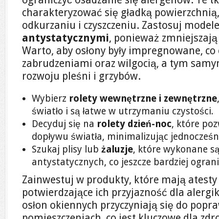
charakteryzować się gładką powierzchnią,
odkurzaniu i czyszczeniu. Zastosuj model
antystatycznymi
, ponieważ zmniejszają
Warto, aby osłony były impregnowane, co 
zabrudzeniami oraz wilgocią, a tym samy
rozwoju pleśni i grzybów.
Wybierz
rolety wewnętrzne i zewnętrzne
światło i są łatwe w utrzymaniu czystości.
Decyduj się na
rolety dzień-noc
, które po
dopływu światła, minimalizując jednocześni
Szukaj plisy lub
żaluzje
, które wykonane s
antystatycznych, co jeszcze bardziej ogran
Zainwestuj w produkty, które mają atesty
potwierdzające ich przyjazność dla alergi
osłon okiennych przyczyniają się do popr
pomieszczeniach, co jest kluczowe dla zdr