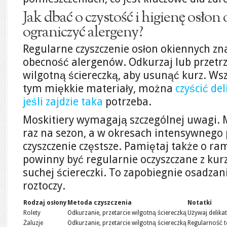
Jak dbać o czystość i higienę osłon
ograniczyć alergeny?
Regularne czyszczenie osłon okiennych zn
obecność alergenów. Odkurzaj lub przetr
wilgotną ściereczką, aby usunąć kurz. Wsz
tym miękkie materiały, można
czyścić de
jeśli zajdzie taka
potrzeba.
Moskitiery wymagają szczególnej uwagi. 
raz na sezon, a w okresach intensywnego p
czyszczenie częstsze. Pamiętaj także o ra
powinny być regularnie oczyszczane z kur
suchej ściereczki. To zapobiegnie osadzan
roztoczy.
Rodzaj osłony
Metoda czyszczenia
Notatki
Rolety
Odkurzanie, przetarcie wilgotną ściereczką
Używaj delika
Żaluzje
Odkurzanie, przetarcie wilgotną ściereczką
Regularność t