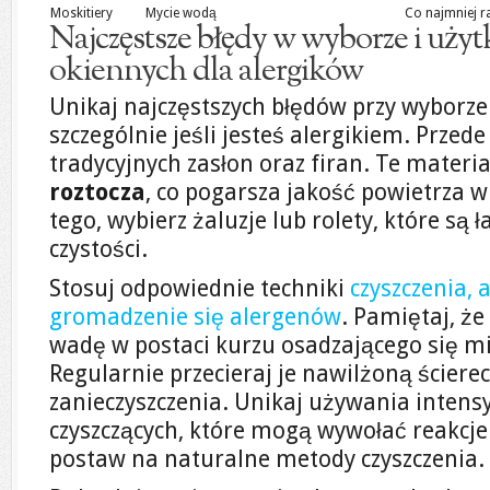
Moskitiery
Mycie wodą
Co najmniej ra
Najczęstsze błędy w wyborze i uży
okiennych dla alergików
Unikaj najczęstszych błędów przy wyborze
szczególnie jeśli jesteś alergikiem. Przed
tradycyjnych zasłon oraz firan. Te mater
roztocza
, co pogarsza jakość powietrza
tego, wybierz żaluzje lub rolety, które są
czystości.
Stosuj odpowiednie techniki
czyszczenia, 
gromadzenie się alergenów
. Pamiętaj, że
wadę w postaci kurzu osadzającego się m
Regularnie przecieraj je nawilżoną ściere
zanieczyszczenia. Unikaj używania inten
czyszczących, które mogą wywołać reakcje 
postaw na naturalne metody czyszczenia.