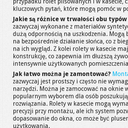
przypadku rolet plisowanych i w kasecie, c
kluczowych pytań, które mogą pomóc w pod
Jakie są różnice w trwałości obu typów 
zazwyczaj wykonane z materiałów syntetyc
dużą odpornością na uszkodzenia. Mogą 
na bezpośrednie działanie słońca, co z b
na ich wygląd. Z kolei rolety w kasecie maj
konstrukcję, co zapewnia im dłuższą żywo
intensywnie użytkowanych pomieszczenia
Jak łatwo można je zamontować?
Monta
zazwyczaj jest prostszy i często nie wymag
narzędzi. Można je zamocować na oknie w k
popularnym wyborem dla osób poszukują
rozwiązania. Rolety w kasecie mogą wymag
precyzji przy montażu, ale ich system poz
dopasowanie do okna, co może być pluse
użytkowania.