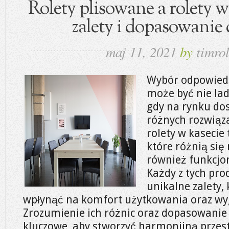
Rolety plisowane a rolety w 
zalety i dopasowanie
maj 11, 2021
by
timrol
Wybór odpowied
może być nie la
gdy na rynku dos
różnych rozwiąz
rolety w kasecie
które różnią się 
również funkcjon
Każdy z tych pr
unikalne zalety,
wpłynąć na komfort użytkowania oraz wy
Zrozumienie ich różnic oraz dopasowanie 
kluczowe, aby stworzyć harmonijną przest