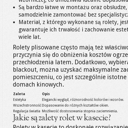
Są bardzo łatwe w montażu oraz obsłudze,
samodzielnie zamontować bez specjalistyc
Materiał, z którego wykonane są rolety, jes
gwarantuje ich trwałość i zachowanie est
wiele lat.
Rolety plisowane często mają też właściwo
przyczynia się do obniżenia kosztów ogrz
przechłodzenia latem. Dodatkowo, wybier
blackout, można uzyskać maksymalne za
pomieszczeniu, co jest szczególnie istotne
domach kinowych.
Zaleta
Opis
Estetyka
Elegancki wygląd, różnorodność kolorów i wzorów.
Wszechstronność
Dopasowanie do różnych kształtów okien.
Regulacja światła
Możliwość dostosowania stopnia zaciemnienia.
Jakie są zalety rolet w kasecie?
Rolety w kasecie to doskonałe rozwiązani