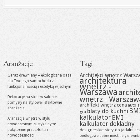
Aranżacje
Tagi
Architekci wnętrz Warsz
Garaż drewniany – ekologiczna oaza
architektura
dla Twojego samochodu z
wnętrz -
funkcjonalnością i estetyką w jednym
Warszawa
archit
Dekoracje na stole w salonie:
wnętrz - Warszaw
pomysły na stylowe i efektowne
architekt wnętrz cena
auto s
aranżacje
BM
blaty do kuchni
gra
kalkulator
BMI
Aranżacja wnętrz w stylu
kalkulator dokładny
nowoczesnym-rustykalnym:
designerskie stoły do jadalni
połączenie przeszłości i
des
nowoczesności
podłogowe
dobre moskitiery
drewni