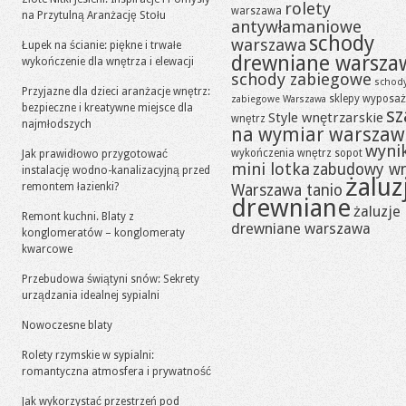
rolety
warszawa
na Przytulną Aranżację Stołu
antywłamaniowe
schody
warszawa
Łupek na ścianie: piękne i trwałe
drewniane warsza
wykończenie dla wnętrza i elewacji
schody zabiegowe
schod
Przyjazne dla dzieci aranżacje wnętrz:
sklepy wyposaż
zabiegowe Warszawa
bezpieczne i kreatywne miejsce dla
sz
Style wnętrzarskie
wnętrz
najmłodszych
na wymiar warszaw
wynik
wykończenia wnętrz sopot
Jak prawidłowo przygotować
mini lotka
zabudowy w
instalację wodno-kanalizacyjną przed
żaluz
remontem łazienki?
Warszawa tanio
drewniane
żaluzje
Remont kuchni. Blaty z
drewniane warszawa
konglomeratów – konglomeraty
kwarcowe
Przebudowa świątyni snów: Sekrety
urządzania idealnej sypialni
Nowoczesne blaty
Rolety rzymskie w sypialni:
romantyczna atmosfera i prywatność
Jak wykorzystać przestrzeń pod