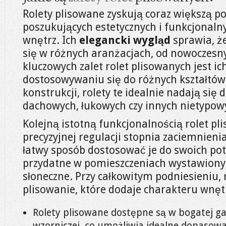
Rolety plisowane zyskują coraz większą 
poszukujących estetycznych i funkcjonaln
wnętrz. Ich
elegancki wygląd
sprawia, ż
się w różnych aranżacjach, od nowoczesny
kluczowych zalet rolet plisowanych jest ic
dostosowywaniu się do różnych kształtów 
konstrukcji, rolety te idealnie nadają się
dachowych, łukowych czy innych nietypow
Kolejną istotną funkcjonalnością rolet p
precyzyjnej regulacji stopnia zaciemnien
łatwy sposób dostosować je do swoich potr
przydatne w pomieszczeniach wystawiony
słoneczne. Przy całkowitym podniesieniu, 
plisowanie, które dodaje charakteru wnęt
Rolety plisowane dostępne są w bogatej ga
wzorniczej, co umożliwia idealne dopasowa