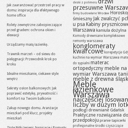
drzwi
deski z polimeru
Jak zaaranżować przestrzeń pracy w
przesuwne Warsza
domu: inspiracje dla efektywnego
Horosko
firmy budowlane Wrocław
home office
Jak zwalczyć pc
śmieszny
u psa
Kabiny prysznicow
Rolety zewnętrzne zabezpieczające
Warszawa
kaniula dożylna
przed gradem: ochrona okien i
elewacji
Komody drewniane
kompleksowe
remonty warszawa
konglomeraty
Urządzamy małą łazienkę.
kwarcowe
korepetycje Gd
Trawnik marzeń – od siewu do
kuchnie na wymiar Warszawa
mate
pielęgnacji: Przewodnik krok po
materac
do sypialni
kroku
meble na
ortopedyczny
wymiar Warszawa tan
Idealne mieszkanie, ciekawe style
meble z drewna śląsk
wnętrz
Meble
łazienkowe
Sekrety osłon balkonowych: Jak
Warszawa
poprawić estetykę, prywatność i
najczęściej losowa
komfort na Twoim balkonie
liczby w dużym lot
Zakup nowego domu. Aranżacje
podłogi drewniane Gdańsk
mieszkań pod klucz, projekty
Praktyczne rozwiązania d
mieszkań
przedpokoju
pranie tapicerki
profesjonalne środki czyszczące
Złote Nitki Jesieni: Inspiracje i Pomysły