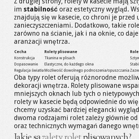
Z drugiej strony, rolety w kasecie mają s
im
stabilność
oraz estetyczny wygląd. W
znajdują się w kasecie, co chroni je przed
zanieczyszczeniami. Dodatkowo, takie r
zarówno na ścianie, jak i na oknie, co daj
aranżacji wnętrza.
Cecha
Rolety plisowane
Role
Konstrukcja
Tkanina w plisach
Szty
Dopasowanie
Elastyczne, do każdego okna
Stab
Regulacja światła
Możliwość dowolnego podnoszenia/opuszczania
Zazw
Oba typy rolet oferują różnorodne możli
dekoracji wnętrza. Rolety plisowane wspa
mniejszych oknach lub tych o nietypowych
rolety w kasecie będą odpowiednie do wię
chcemy uzyskać bardziej elegancki wyglą
dwoma rodzajami rolet zależy głównie od 
oraz technicznych wymagań danego wnęt
Jakie są
zalety rolet
plisowanych?