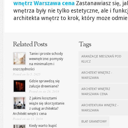
wnętrz Warszawa cena
Zastanawiasz się, ja
wnętrza były nie tylko estetyczne, ale i funk
architekta wnętrz to krok, który może odmien
Related Posts
Tags
Tanie i proste schody
ARANŻACJE MIESZKAŃ POD
wewnętrzne: pomysły
KLUCZ
na minimalizm i
oszczędności
ARCHITEKT WNĘTRZ -
Posted on lis 5, 2025
WARSZAWA
Gdzie sprawdzą się
żaluzje drewniane?
ARCHITEKT WNĘTRZ
Posted on sie 28, 2018
WARSZAWA CENA
Z jakimi kosztami
wiąże się skorzystanie
ARCHITEKTURA WNĘTRZ -
z usług architekta?
WARSZAWA
Architekt wnętrz cena
Posted on sie 11, 2018
BLAT GRANITOWY
Kiedy warto kupić