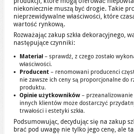
produkcji, które mogą oferować niepowtar
niekoniecznie muszą być drogie. Takie p
nieprzewidywalne właściwości, które czas
wartość rynkową.
Rozważając zakup szkła dekoracyjnego, w
następujące czynniki:
Materiał
– sprawdź, z czego zostało wykona
właściwości.
Producent
– renomowani producenci często
nie zawsze ich ceny są proporcjonalne do 
produktu.
Opinie użytkowników
– przeanalizowanie 
innych klientów może dostarczyć przydatn
trwałości i estetyki szkła.
Podsumowując, decydując się na zakup sz
brać pod uwagę nie tylko jego cenę, ale t