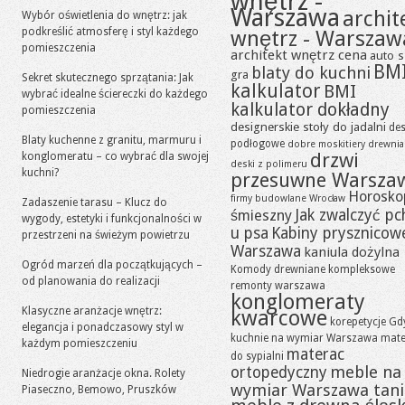
wnętrz -
Warszawa
archit
Wybór oświetlenia do wnętrz: jak
podkreślić atmosferę i styl każdego
wnętrz - Warszaw
pomieszczenia
architekt wnętrz cena
auto s
BM
blaty do kuchni
gra
Sekret skutecznego sprzątania: Jak
kalkulator
BMI
wybrać idealne ściereczki do każdego
kalkulator dokładny
pomieszczenia
designerskie stoły do jadalni
des
Blaty kuchenne z granitu, marmuru i
podłogowe
dobre moskitiery
drewni
drzwi
konglomeratu – co wybrać dla swojej
deski z polimeru
kuchni?
przesuwne Warsza
Horosko
firmy budowlane Wrocław
Zadaszenie tarasu – Klucz do
Jak zwalczyć pc
śmieszny
wygody, estetyki i funkcjonalności w
u psa
Kabiny prysznicow
przestrzeni na świeżym powietrzu
Warszawa
kaniula dożylna
Ogród marzeń dla początkujących –
Komody drewniane
kompleksowe
od planowania do realizacji
remonty warszawa
konglomeraty
Klasyczne aranżacje wnętrz:
kwarcowe
korepetycje Gd
elegancja i ponadczasowy styl w
kuchnie na wymiar Warszawa
mate
każdym pomieszczeniu
materac
do sypialni
meble na
ortopedyczny
Niedrogie aranżacje okna. Rolety
wymiar Warszawa tan
Piaseczno, Bemowo, Pruszków