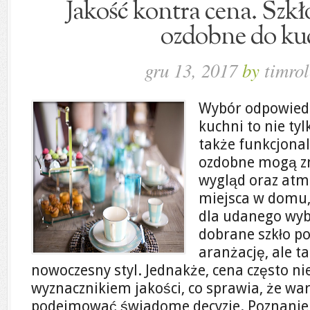
Jakość kontra cena. Szkł
ozdobne do ku
gru 13, 2017
by
timrol
Wybór odpowied
kuchni to nie tyl
także funkcjonal
ozdobne mogą z
wygląd oraz atm
miejsca w domu, 
dla udanego wy
dobrane szkło po
aranżację, ale 
nowoczesny styl. Jednakże, cena często ni
wyznacznikiem jakości, co sprawia, że war
podejmować świadome decyzje. Poznanie