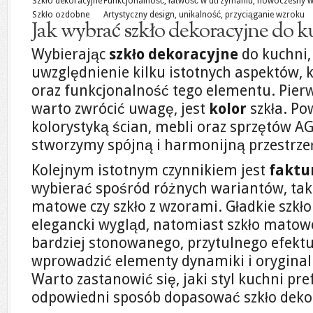
Szkło dekoracyjne
Funkcjonalność, łatwość w utrzymaniu, nowoczesny 
Szkło ozdobne
Artystyczny design, unikalność, przyciąganie wzroku
Jak wybrać szkło dekoracyjne do k
Wybierając
szkło dekoracyjne
do kuchni,
uwzględnienie kilku istotnych aspektów, 
oraz funkcjonalność tego elementu. Pierw
warto zwrócić uwagę, jest
kolor
szkła. Po
kolorystyką ścian, mebli oraz sprzętów A
stworzymy spójną i harmonijną przestrze
Kolejnym istotnym czynnikiem jest
faktu
wybierać spośród różnych wariantów, takic
matowe czy szkło z wzorami. Gładkie szkł
elegancki wygląd, natomiast szkło matow
bardziej stonowanego, przytulnego efektu
wprowadzić elementy dynamiki i oryginal
Warto zastanowić się, jaki styl kuchni pr
odpowiedni sposób dopasować szkło deko