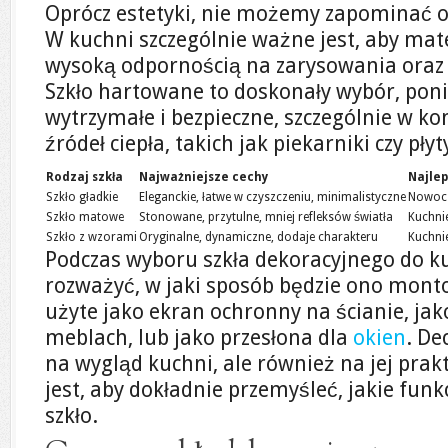
Oprócz estetyki, nie możemy zapominać 
W kuchni szczególnie ważne jest, aby mate
wysoką odpornością na zarysowania oraz 
Szkło hartowane to doskonały wybór, poni
wytrzymałe i bezpieczne, szczególnie w ko
źródeł ciepła, takich jak piekarniki czy pły
Rodzaj szkła
Najważniejsze cechy
Najle
Szkło gładkie
Eleganckie, łatwe w czyszczeniu, minimalistyczne
Nowocz
Szkło matowe
Stonowane, przytulne, mniej refleksów światła
Kuchni
Szkło z wzorami
Oryginalne, dynamiczne, dodaje charakteru
Kuchnie
Podczas wyboru szkła dekoracyjnego do k
rozważyć, w jaki sposób będzie ono mont
użyte jako ekran ochronny na ścianie, ja
meblach, lub jako przesłona dla
okien
. De
na wygląd kuchni, ale również na jej pra
jest, aby dokładnie przemyśleć, jakie fun
szkło.