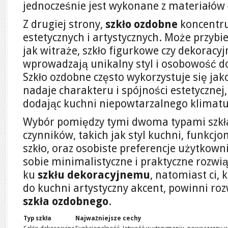
jednocześnie jest wykonane z materiałów 
Z drugiej strony,
szkło ozdobne
koncentru
estetycznych i artystycznych. Może przybi
jak witraże, szkło figurkowe czy dekoracyj
wprowadzają unikalny styl i osobowość do
Szkło ozdobne często wykorzystuje się jak
nadaje charakteru i spójności estetycznej,
dodając kuchni niepowtarzalnego klimatu
Wybór pomiędzy tymi dwoma typami szkła 
czynników, takich jak styl kuchni, funkcjo
szkło, oraz osobiste preferencje użytkown
sobie minimalistyczne i praktyczne rozwi
ku
szkłu dekoracyjnemu
, natomiast ci,
do kuchni artystyczny akcent, powinni r
szkła ozdobnego
.
Typ szkła
Najważniejsze cechy