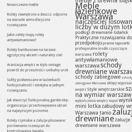
meble z drewna śląsk
Meble
Nowoczesne meble
łazienkowe
Warszawa
Rolety zewnętrzne a deszcz: odporne
na warunki atmosferyczne
najczęściej losowa
rozwiązanie
liczby w dużym lot
podłogi drewniane Gdańsk
Jakie zalety mają rolety
Praktyczne rozwiązania d
antywłamaniowe?
przedpokoju
pranie tapicerki
profesjonalne środki czyszczące
Rolety bambusowe na tarasie:
rolety
warszawa
egzotyczny akcent i naturalny cień
antywłamaniowe
schody
warszawa
Aranżacja wnętrz w stylu vintage:
drewniane warsza
powrót do przeszłości i unikalny urok
schody zabiegowe
schod
Sufity podwieszane w łazienkach:
sklepy wyposaż
zabiegowe Warszawa
funkcjonalność i estetyka w jednym
sz
Style wnętrzarskie
wnętrz
rozwiązaniu
na wymiar warszaw
wynik
Jak stworzyć funkcjonalną garderobę:
wykończenia wnętrz sopot
mini lotka
zabudowy w
organizacja i przechowywanie ubrań
żaluz
na najwyższym poziomie
Warszawa tanio
drewniane
żaluzje
Rolety rzymskie a żaluzje plisowane:
drewniane warszawa
porównanie rozwiązań do
kontrolowania światła