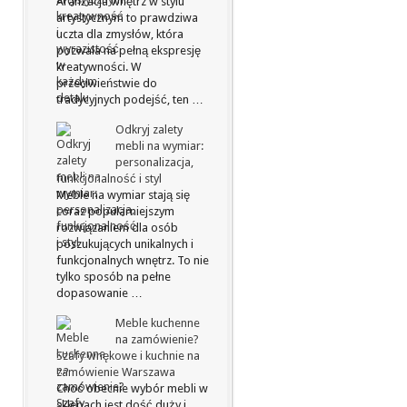
Aranżacja wnętrz w stylu
artystycznym to prawdziwa
uczta dla zmysłów, która
pozwala na pełną ekspresję
kreatywności. W
przeciwieństwie do
tradycyjnych podejść, ten …
Odkryj zalety
mebli na wymiar:
personalizacja,
funkcjonalność i styl
Meble na wymiar stają się
coraz popularniejszym
rozwiązaniem dla osób
poszukujących unikalnych i
funkcjonalnych wnętrz. To nie
tylko sposób na pełne
dopasowanie …
Meble kuchenne
na zamówienie?
Szafy wnękowe i kuchnie na
zamówienie Warszawa
Choć obecnie wybór mebli w
sklepach jest dość duży i