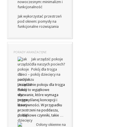
nowoczesnym: minimalizm i
funkcjonalność
Jak wykorzystać przestrzeń
pod oknem: pomysły na
funkcjonalne rozwiązania
PORADY ARANŻACYJNE
Jak urządzić pokoje
dla naszych pociech?
Pokój dla trojga
dzieci – pokój dziecięcy na
poddaszu
Urządzanie pokoju dla trojga
dzieci to wyjątkowe
wyzwanie, które wymaga
przemyślanej koncepcji i
kreatywności. W przypadku
przestrzeni na poddaszu,
dodatkowe czynniki, takie …
Osłony okienne na