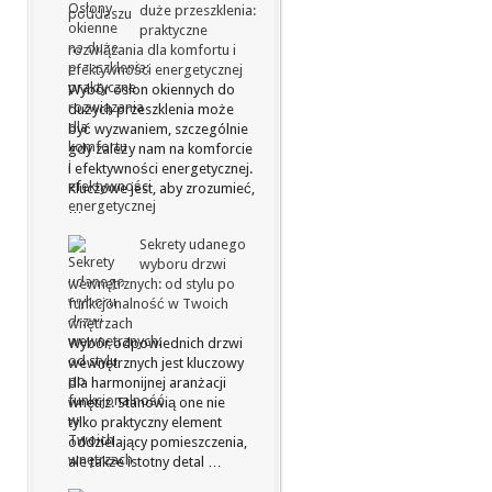
duże przeszklenia:
praktyczne
rozwiązania dla komfortu i
efektywności energetycznej
Wybór osłon okiennych do
dużych przeszklenia może
być wyzwaniem, szczególnie
gdy zależy nam na komforcie
i efektywności energetycznej.
Kluczowe jest, aby zrozumieć,
…
Sekrety udanego
wyboru drzwi
wewnętrznych: od stylu po
funkcjonalność w Twoich
wnętrzach
Wybór odpowiednich drzwi
wewnętrznych jest kluczowy
dla harmonijnej aranżacji
wnętrz. Stanowią one nie
tylko praktyczny element
oddzielający pomieszczenia,
ale także istotny detal …