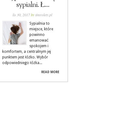
sypialni. Ł...
lis 30, 2017
by
timrolety.pl
Sypialnia to
miejsce, które
powinno
emanować
spokojem i
komfortem, a centralnym jej
punktem jest łóżko. Wybór
odpowiedniego łóżka...
READ MORE