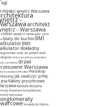
agi
rchitekci wnętrz Warszawa
architektura
wnętrz -
Warszawa
architekt
wnętrz - Warszawa
rchitekt wnętrz cena
auto szrot
BMI
blaty do kuchni
ra
alkulator
BMI
alkulator dokładny
esignerskie stoły do jadalni
deski
odłogowe
dobre moskitiery
drewniane
drzwi
ski z polimeru
przesuwne Warszawa
Horoskop
irmy budowlane Wrocław
Jak zwalczyć pchły
mieszny
 psa
Kabiny prysznicowe
arszawa
kaniula dożylna
omody drewniane
kompleksowe
emonty warszawa
konglomeraty
kwarcowe
korepetycje Gdynia