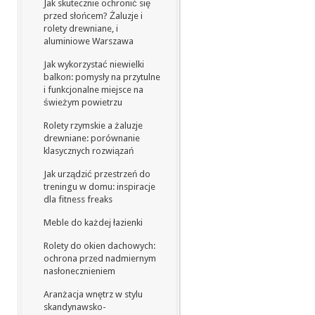
Jak skutecznie ochronić się
przed słońcem? Żaluzje i
rolety drewniane, i
aluminiowe Warszawa
Jak wykorzystać niewielki
balkon: pomysły na przytulne
i funkcjonalne miejsce na
świeżym powietrzu
Rolety rzymskie a żaluzje
drewniane: porównanie
klasycznych rozwiązań
Jak urządzić przestrzeń do
treningu w domu: inspiracje
dla fitness freaks
Meble do każdej łazienki
Rolety do okien dachowych:
ochrona przed nadmiernym
nasłonecznieniem
Aranżacja wnętrz w stylu
skandynawsko-