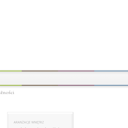
óżności
ARANŻACJE WNĘTRZ