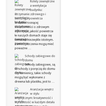
Rolety zewnętrzne
a wentylacja
budynku:
utrzymanie zdrowego i
świeżego powietrza
W dobie rosnącej
świadomości o zdrowym
stylu życia, jakość powietrza
w naszych domach staje się
tematem niezwykle istotnym.
Zanieczyszczenia mogą mieć
poważne …
Schody zabiegowe do
domu
Schody zabiegowe, są
to schody z poręczą do domu
czy kamienicy, takie schody
mogą być wykonane z
drewna lub plastiku, jest to …
Aranżacja wnętrz
w stylu
artystycznym: kreatywność i
wyrazistość w każdym detalu