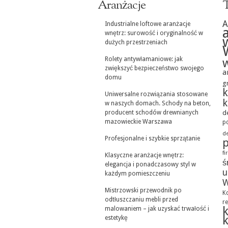
Aranżacje
T
A
Industrialne loftowe aranżacje
wnętrz: surowość i oryginalność w
dużych przestrzeniach
Rolety antywłamaniowe: jak
zwiększyć bezpieczeństwo swojego
a
domu
g
k
Uniwersalne rozwiązania stosowane
k
w naszych domach. Schody na beton,
d
producent schodów drewnianych
mazowieckie Warszawa
p
de
Profesjonalne i szybkie sprzątanie
f
Klasyczne aranżacje wnętrz:
ś
elegancja i ponadczasowy styl w
u
każdym pomieszczeniu
W
Mistrzowski przewodnik po
K
odtłuszczaniu mebli przed
r
malowaniem – jak uzyskać trwałość i
estetykę