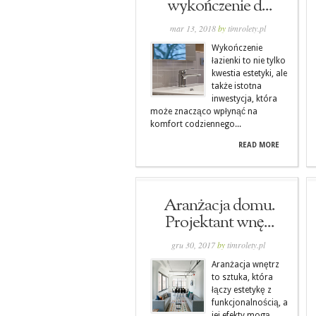
wykończenie d...
mar 13, 2018
by
timrolety.pl
Wykończenie
łazienki to nie tylko
kwestia estetyki, ale
także istotna
inwestycja, która
może znacząco wpłynąć na
komfort codziennego...
READ MORE
Aranżacja domu.
Projektant wnę...
gru 30, 2017
by
timrolety.pl
Aranżacja wnętrz
to sztuka, która
łączy estetykę z
funkcjonalnością, a
jej efekty mogą