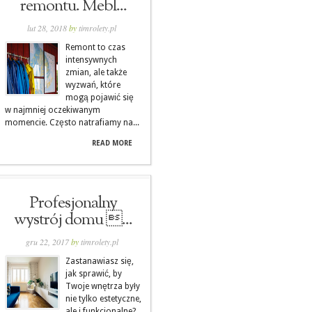
remontu. Mebl...
lut 28, 2018
by
timrolety.pl
Remont to czas
intensywnych
zmian, ale także
wyzwań, które
mogą pojawić się
w najmniej oczekiwanym
momencie. Często natrafiamy na...
READ MORE
Profesjonalny
wystrój domu ...
gru 22, 2017
by
timrolety.pl
Zastanawiasz się,
jak sprawić, by
Twoje wnętrza były
nie tylko estetyczne,
ale i funkcjonalne?