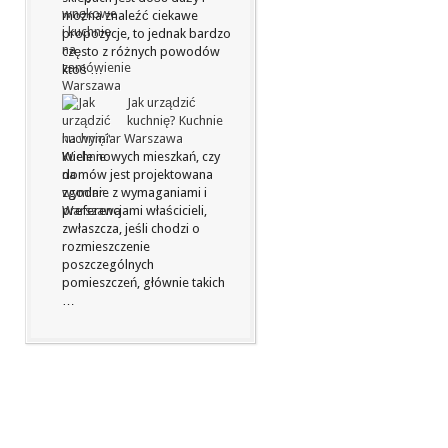
można znaleźć ciekawe
propozycje, to jednak bardzo
często z różnych powodów
ktoś …
Jak urządzić
kuchnię? Kuchnie
na wymiar Warszawa
Wiele nowych mieszkań, czy
domów jest projektowana
zgodnie z wymaganiami i
preferencjami właścicieli,
zwłaszcza, jeśli chodzi o
rozmieszczenie
poszczególnych
pomieszczeń, głównie takich
…