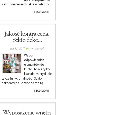
Zatrudnienie architekta wnętrz to...
READ MORE
Jakość kontra cena.
Szkło deko...
gru 13, 2017
by
timrolety.pl
Wybór
odpowiednich
elementów do
kuchni to nie tylko
kwestia estetyki, ale
także funkcjonalności. Szkło
dekoracyjne i ozdobne mogą...
READ MORE
Wyposażenie wnętrz