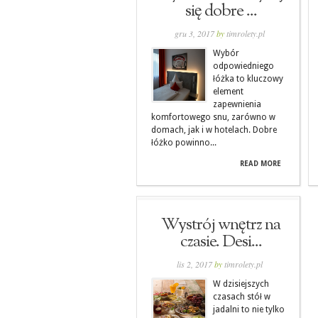
się dobre ...
gru 3, 2017
by
timrolety.pl
Wybór
odpowiedniego
łóżka to kluczowy
element
zapewnienia
komfortowego snu, zarówno w
domach, jak i w hotelach. Dobre
łóżko powinno...
READ MORE
Wystrój wnętrz na
czasie. Desi...
lis 2, 2017
by
timrolety.pl
W dzisiejszych
czasach stół w
jadalni to nie tylko