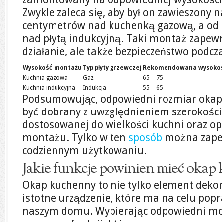
Zwykle zaleca się, aby był on zawieszony 
centymetrów nad kuchenką gazową, a od 
nad płytą indukcyjną. Taki montaż zapewn
działanie, ale także bezpieczeństwo podc
Wysokość montażu
Typ płyty grzewczej
Rekomendowana wysokoś
Kuchnia gazowa
Gaz
65 – 75
Kuchnia indukcyjna
Indukcja
55 – 65
Podsumowując, odpowiedni rozmiar oka
być dobrany z uwzględnieniem szerokości 
dostosowanej do wielkości kuchni oraz o
montażu. Tylko w ten
sposób
można zapew
codziennym użytkowaniu.
Jakie funkcje powinien mieć okap
Okap kuchenny to nie tylko element dekor
istotne urządzenie, które ma na celu pop
naszym domu. Wybierając odpowiedni mo