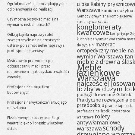
u psa
Kabiny prysznicow
Ogród marzeń dla początkujących –
od planowania do realizacji
Warszawa
kaniula dożylna
Komody drewniane
kompleksowe
Czy można pozyskać meble na
remonty warszawa
wymiar w niskich cenach?
konglomeraty
kwarcowe
korepetycje Gd
Odkryj tajniki naprawy rolet
kuchnie na wymiar Warszawa
mate
zewnętrznych: od najczęstszych
materac
do sypialni
usterek po samodzielne naprawy i
meble na
ortopedyczny
profesjonalne serwisy
wymiar Warszawa tan
meble z drewna śląsk
Mistrzowski przewodnik po
Meble
odtłuszczaniu mebli przed
łazienkowe
malowaniem – jak uzyskać trwałość i
Warszawa
estetykę
najczęściej losowa
Profesjonalne usługi firm
liczby w dużym lot
budowlanych
podłogi drewniane Gdańsk
Praktyczne rozwiązania d
Profesjonalne wykończenie twojego
przedpokoju
pranie tapicerki
mieszkania
profesjonalne środki czyszczące
rolety
warszawa
Ekskluzywny luksus w aranżacji
antywłamaniowe
wnętrz: piękno i prestiż w każdym
schody
warszawa
detalu
drewniane warsza