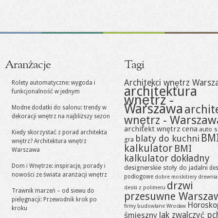
Aranżacje
Tagi
Architekci wnętrz Warsz
Rolety automatyczne: wygoda i
architektura
funkcjonalność w jednym
wnętrz -
Warszawa
archit
Modne dodatki do salonu: trendy w
dekoracji wnętrz na najbliższy sezon
wnętrz - Warszaw
architekt wnętrz cena
auto s
Kiedy skorzystać z porad architekta
BM
blaty do kuchni
gra
wnętrz? Architektura wnętrz
kalkulator
BMI
Warszawa
kalkulator dokładny
Dom i Wnętrze: inspiracje, porady i
designerskie stoły do jadalni
des
nowości ze świata aranżacji wnętrz
podłogowe
dobre moskitiery
drewni
drzwi
deski z polimeru
Trawnik marzeń – od siewu do
przesuwne Warsza
pielęgnacji: Przewodnik krok po
Horosko
firmy budowlane Wrocław
kroku
Jak zwalczyć pc
śmieszny