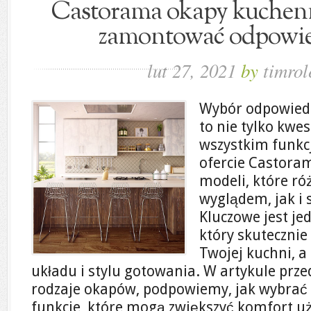
Castorama okapy kuchenn
zamontować odpowie
lut 27, 2021
by
timrol
Wybór odpowied
to nie tylko kwes
wszystkim funkc
ofercie Castoram
modeli, które ró
wyglądem, jak i
Kluczowe jest je
który skutecznie
Twojej kuchni, a 
układu i stylu gotowania. W artykule pr
rodzaje okapów, podpowiemy, jak wybrać
funkcje, które mogą zwiększyć komfort u