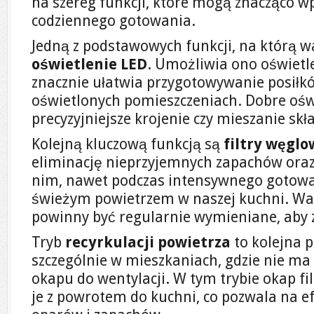
na szereg funkcji, które mogą znacząco w
codziennego gotowania.
Jedną z podstawowych funkcji, na którą w
oświetlenie LED
. Umożliwia ono oświetl
znacznie ułatwia przygotowywanie posiłkó
oświetlonych pomieszczeniach. Dobre ośw
precyzyjniejsze krojenie czy mieszanie sk
Kolejną kluczową funkcją są
filtry węglo
eliminację nieprzyjemnych zapachów oraz 
nim, nawet podczas intensywnego gotowa
świeżym powietrzem w naszej kuchni. Wart
powinny być regularnie wymieniane, aby 
Tryb
recyrkulacji powietrza
to kolejna p
szczególnie w mieszkaniach, gdzie nie ma
okapu do wentylacji. W tym trybie okap fil
je z powrotem do kuchni, co pozwala na 