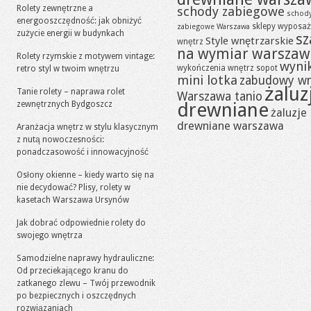
Rolety zewnętrzne a
schody zabiegowe
schod
energooszczędność: jak obniżyć
sklepy wyposaż
zabiegowe Warszawa
zużycie energii w budynkach
sz
Style wnętrzarskie
wnętrz
na wymiar warszaw
Rolety rzymskie z motywem vintage:
wynik
wykończenia wnętrz sopot
retro styl w twoim wnętrzu
mini lotka
zabudowy w
żaluz
Tanie rolety – naprawa rolet
Warszawa tanio
drewniane
zewnętrznych Bydgoszcz
żaluzje
drewniane warszawa
Aranżacja wnętrz w stylu klasycznym
z nutą nowoczesności:
ponadczasowość i innowacyjność
Osłony okienne – kiedy warto się na
nie decydować? Plisy, rolety w
kasetach Warszawa Ursynów
Jak dobrać odpowiednie rolety do
swojego wnętrza
Samodzielne naprawy hydrauliczne:
Od przeciekającego kranu do
zatkanego zlewu – Twój przewodnik
po bezpiecznych i oszczędnych
rozwiązaniach