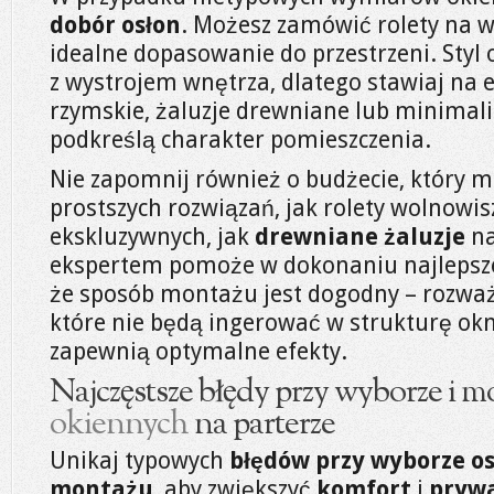
dobór osłon
. Możesz zamówić rolety na w
idealne dopasowanie do przestrzeni. Styl
z wystrojem wnętrza, dlatego stawiaj na e
rzymskie, żaluzje drewniane lub minimalis
podkreślą charakter pomieszczenia.
Nie zapomnij również o budżecie, który 
prostszych rozwiązań, jak rolety wolnowisz
ekskluzywnych, jak
drewniane żaluzje
na
ekspertem pomoże w dokonaniu najlepsze
że sposób montażu jest dogodny – rozważ
które nie będą ingerować w strukturę okn
zapewnią optymalne efekty.
Najczęstsze błędy przy wyborze i 
okiennych
na parterze
Unikaj typowych
błędów przy wyborze o
montażu
, aby zwiększyć
komfort
i
pryw