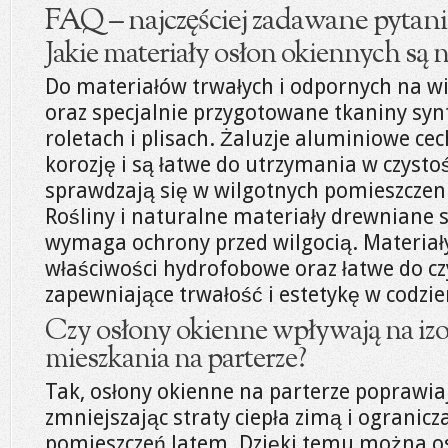
FAQ – najczęściej zadawane pytani
Jakie materiały osłon okiennych są n
Do materiałów trwałych i odpornych na w
oraz specjalnie przygotowane tkaniny sy
roletach i plisach. Żaluzje aluminiowe ce
korozję i są łatwe do utrzymania w czystoś
sprawdzają się w wilgotnych pomieszczenia
Rośliny i naturalne materiały drewniane s
wymaga ochrony przed wilgocią. Materia
właściwości hydrofobowe oraz łatwe do cz
zapewniające trwałość i estetykę w codz
Czy osłony okienne wpływają na izo
mieszkania na parterze?
Tak, osłony okienne na parterze poprawiaj
zmniejszając straty ciepła zimą i ogranic
pomieszczeń latem. Dzięki temu można os