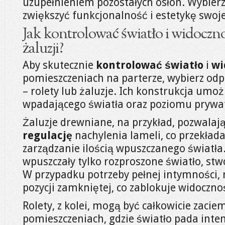
uzupełnieniem pozostałych osłon. Wybierz
zwiększyć funkcjonalność i estetykę swoj
Jak kontrolować światło i widoczno
żaluzji?
Aby skutecznie
kontrolować światło
i
wi
pomieszczeniach na parterze, wybierz od
– rolety lub żaluzje. Ich konstrukcja umoż
wpadającego światła oraz poziomu prywa
Żaluzje drewniane, na przykład, pozwalaj
regulację
nachylenia lameli, co przekłada
zarządzanie ilością wpuszczanego światła.
wpuszczały tylko rozproszone światło, stw
W przypadku potrzeby pełnej intymności,
pozycji zamkniętej, co zablokuje widoczno
Rolety, z kolei, mogą być całkowicie zacie
pomieszczeniach, gdzie światło pada inte