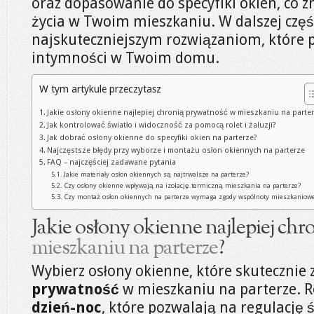
oraz dopasowanie do specyfiki okien, co z
życia w Twoim mieszkaniu. W dalszej częśc
najskuteczniejszym rozwiązaniom, które
intymności w Twoim domu.
W tym artykule przeczytasz
Jakie osłony okienne najlepiej chronią prywatność w mieszkaniu na parte
Jak kontrolować światło i widoczność za pomocą rolet i żaluzji?
Jak dobrać osłony okienne do specyfiki okien na parterze?
Najczęstsze błędy przy wyborze i montażu osłon okiennych na parterze
FAQ – najczęściej zadawane pytania
Jakie materiały osłon okiennych są najtrwalsze na parterze?
Czy osłony okienne wpływają na izolację termiczną mieszkania na parterze?
Czy montaż osłon okiennych na parterze wymaga zgody wspólnoty mieszkaniowe
Jakie osłony okienne najlepiej chr
mieszkaniu na parterze
?
Wybierz osłony okienne, które skutecznie
prywatność
w mieszkaniu na parterze.
dzień-noc
, które pozwalają na regulację 