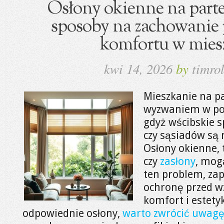
Osłony okienne na parte
sposoby na zachowanie 
komfortu w mies
kwi 14, 2026
by
timrol
Mieszkanie na pa
wyzwaniem w pos
gdyż wścibskie 
czy sąsiadów są 
Osłony okienne, t
czy
zasłony
, mog
ten problem, zap
ochronę przed w
komfort i estety
odpowiednie osłony,
warto zwrócić uwagę