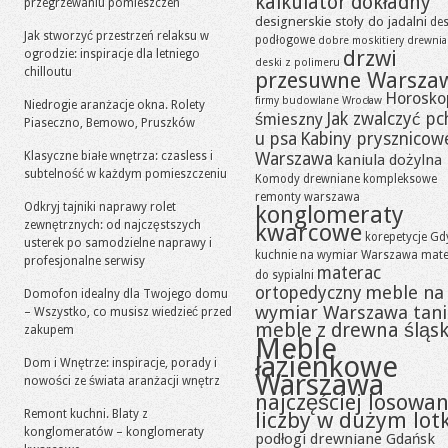
kalkulator dokładny
przegrzewaniu pomieszczeń
designerskie stoły do jadalni
des
Jak stworzyć przestrzeń relaksu w
podłogowe
dobre moskitiery
drewni
drzwi
ogrodzie: inspiracje dla letniego
deski z polimeru
chilloutu
przesuwne Warsza
Horosko
firmy budowlane Wrocław
Niedrogie aranżacje okna. Rolety
Jak zwalczyć pc
śmieszny
Piaseczno, Bemowo, Pruszków
u psa
Kabiny prysznicow
Klasyczne białe wnętrza: czasless i
Warszawa
kaniula dożylna
subtelność w każdym pomieszczeniu
Komody drewniane
kompleksowe
remonty warszawa
Odkryj tajniki naprawy rolet
konglomeraty
zewnętrznych: od najczęstszych
kwarcowe
korepetycje Gd
usterek po samodzielne naprawy i
kuchnie na wymiar Warszawa
mate
profesjonalne serwisy
materac
do sypialni
meble na
ortopedyczny
Domofon idealny dla Twojego domu
wymiar Warszawa tan
– Wszystko, co musisz wiedzieć przed
meble z drewna śląsk
zakupem
Meble
łazienkowe
Dom i Wnętrze: inspiracje, porady i
Warszawa
nowości ze świata aranżacji wnętrz
najczęściej losowa
Remont kuchni. Blaty z
liczby w dużym lot
konglomeratów – konglomeraty
podłogi drewniane Gdańsk