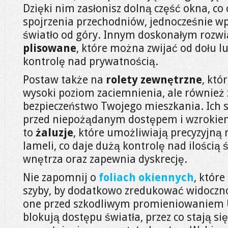
Dzięki nim zasłonisz dolną część okna, co
spojrzenia przechodniów, jednocześnie w
światło od góry. Innym doskonałym rozw
plisowane
, które można zwijać od dołu lu
kontrolę nad prywatnością.
Postaw także na
rolety zewnętrzne
, któ
wysoki poziom zaciemnienia, ale również
bezpieczeństwo Twojego mieszkania. Ich s
przed niepożądanym dostępem i wzrokiem
to
żaluzje
, które umożliwiają precyzyjną 
lameli, co daje dużą kontrolę nad ilością
wnętrza oraz zapewnia dyskrecję.
Nie zapomnij o
foliach okiennych
, któr
szyby, by dodatkowo zredukować widoczno
one przed szkodliwym promieniowaniem U
blokują dostępu światła, przez co stają s