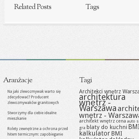
Related Posts
Tags
Aranżacje
Tagi
Architekci wnętrz Warsz
Na jaki zlewozmywak warto się
architektura
zdecydować? Producent
wnętrz -
zlewozmywaków granitowych
Warszawa
archit
Stworzymy dla ciebie idealne
wnętrz - Warszaw
mieszkanie
architekt wnętrz cena
auto s
BM
blaty do kuchni
gra
Rolety zewnętrzne a ochrona przed
kalkulator
BMI
hitem termicznym: zapobieganie