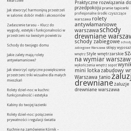
kwarcowe
Praktyczne rozwiązania d
przedpokoju
pranie tapicerki
Jak stworzyć harmonijną przestrzeń
profesjonalne środki czyszczące
w salonie: dobór mebli i akcesoriów
rolety
warszawa
antywłamaniowe
Zadaszenie tarasu – Klucz do
schody
warszawa
wygody, estetyki i funkcjonalności w
drewniane warsza
przestrzeni na świeżym powietrzu
schody zabiegowe
schod
Schody do twojego domu
sklepy wyposaż
zabiegowe Warszawa
sz
Style wnętrzarskie
wnętrz
Jakie zalety mają rolety
na wymiar warszaw
antywłamaniowe?
wynik
wykończenia wnętrz sopot
mini lotka
zabudowy w
Jak stworzyć optyczne powiększenie
żaluz
przestrzeni: triki wizualne dla małych
Warszawa tanio
drewniane
mieszkań
żaluzje
drewniane warszawa
Rolety dzień-noc w kuchni:
funkcjonalność i estetyka
Kabiny do twojej łazienki
Rolety dzień-noc: połączenie
prywatności i regulacji światła
Kuchnie na zamówienie Kórnik –