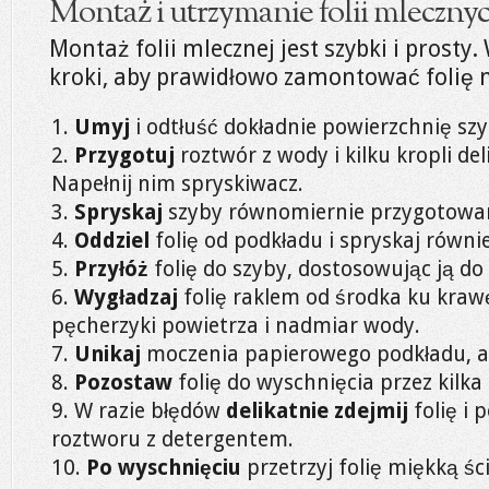
Montaż i utrzymanie folii mlecznych
Montaż folii mlecznej jest szybki i prosty
kroki, aby prawidłowo zamontować folię n
Umyj
i odtłuść dokładnie powierzchnię szyb
Przygotuj
roztwór z wody i kilku kropli de
Napełnij nim spryskiwacz.
Spryskaj
szyby równomiernie przygotow
Oddziel
folię od podkładu i spryskaj również
Przyłóż
folię do szyby, dostosowując ją d
Wygładzaj
folię raklem od środka ku kra
pęcherzyki powietrza i nadmiar wody.
Unikaj
moczenia papierowego podkładu, a
Pozostaw
folię do wyschnięcia przez kilka 
W razie błędów
delikatnie zdejmij
folię i 
roztworu z detergentem.
Po wyschnięciu
przetrzyj folię miękką śc