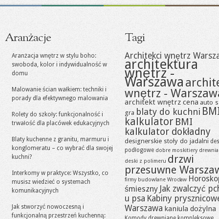
Aranżacje
Tagi
Architekci wnętrz Warsz
Aranżacja wnętrz w stylu boho:
architektura
swoboda, kolor i indywidualność w
wnętrz -
domu
Warszawa
archit
Malowanie ścian wałkiem: techniki i
wnętrz - Warszaw
porady dla efektywnego malowania
architekt wnętrz cena
auto s
BM
blaty do kuchni
gra
Rolety do szkoły: funkcjonalność i
kalkulator
BMI
trwałość dla placówek edukacyjnych
kalkulator dokładny
Blaty kuchenne z granitu, marmuru i
designerskie stoły do jadalni
des
konglomeratu – co wybrać dla swojej
podłogowe
dobre moskitiery
drewni
drzwi
kuchni?
deski z polimeru
przesuwne Warsza
Interkomy w praktyce: Wszystko, co
Horosko
firmy budowlane Wrocław
musisz wiedzieć o systemach
Jak zwalczyć pc
śmieszny
komunikacyjnych
u psa
Kabiny prysznicow
Jak stworzyć nowoczesną i
Warszawa
kaniula dożylna
funkcjonalną przestrzeń kuchenną:
Komody drewniane
kompleksowe