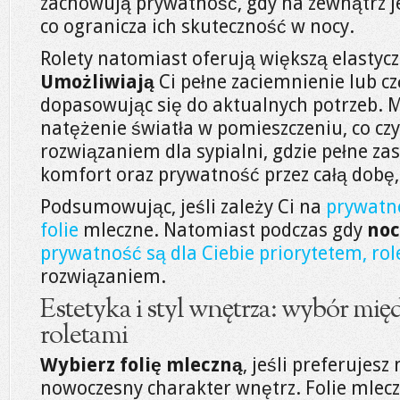
zachowują prywatność, gdy na zewnątrz je
co ogranicza ich skuteczność w nocy.
Rolety natomiast oferują większą elastycz
Umożliwiają
Ci pełne zaciemnienie lub cz
dopasowując się do aktualnych potrzeb.
natężenie światła w pomieszczeniu, co czy
rozwiązaniem dla sypialni, gdzie pełne za
komfort oraz prywatność przez całą dobę, 
Podsumowując, jeśli zależy Ci na
prywatno
folie
mleczne. Natomiast podczas gdy
noc
prywatność są dla Ciebie priorytetem, ro
rozwiązaniem.
Estetyka i styl wnętrza: wybór międ
roletami
Wybierz folię mleczną
, jeśli preferujesz
nowoczesny charakter wnętrz. Folie mlecz