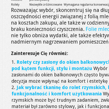
Rolety
Niezwykle zróżnicowane
Wymagana regularna konserwac
Rozważając wybór, skoncentruj się na dł
oszczędności energii związanej z folią mle
na kosztach zakupu, ale także w codzien
braku konieczności czyszczenia.
Folie mle
nie tylko obniża wydatki, ale także efekty
nadmiernym nagrzewaniem pomieszczeń
Zainteresuje Cię również:
Rolety czy zasłony do okien balkonowy
pod kątem funkcji, stylu i montażu
Wybór 
zasłonami do okien balkonowych często byw
decyzja może wpłynąć na komfort i estetykę w
Jak wybrać tkaninę do rolet rzymskich, b
funkcjonalność i komfort użytkowania
Wy
rzymskich może być trudnym zadaniem, zwła
materiał był zarówno stylowy, jak i funkcjona