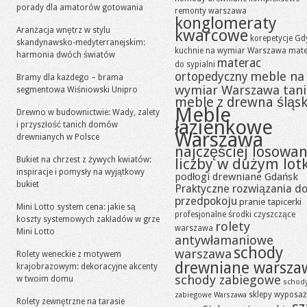
porady dla amatorów gotowania
remonty warszawa
konglomeraty
Aranżacja wnętrz w stylu
kwarcowe
korepetycje Gd
skandynawsko-medyterranejskim:
kuchnie na wymiar Warszawa
mate
harmonia dwóch światów
materac
do sypialni
meble na
ortopedyczny
Bramy dla każdego – brama
wymiar Warszawa tan
segmentowa Wiśniowski Unipro
meble z drewna śląsk
Meble
Drewno w budownictwie: Wady, zalety
łazienkowe
i przyszłość tanich domów
Warszawa
drewnianych w Polsce
najczęściej losowa
Bukiet na chrzest z żywych kwiatów:
liczby w dużym lot
inspiracje i pomysły na wyjątkowy
podłogi drewniane Gdańsk
bukiet
Praktyczne rozwiązania d
przedpokoju
pranie tapicerki
Mini Lotto system cena: jakie są
profesjonalne środki czyszczące
koszty systemowych zakładów w grze
rolety
warszawa
Mini Lotto
antywłamaniowe
schody
warszawa
Rolety weneckie z motywem
drewniane warsza
krajobrazowym: dekoracyjne akcenty
schody zabiegowe
w twoim domu
schod
sklepy wyposaż
zabiegowe Warszawa
Rolety zewnętrzne na tarasie