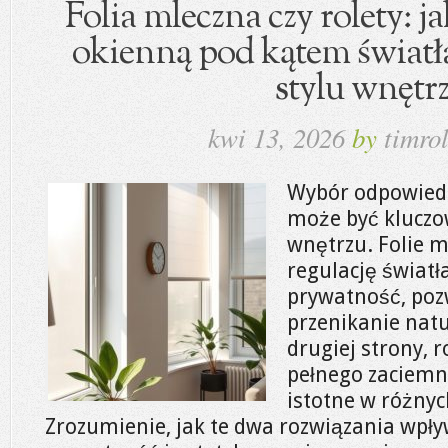
Folia mleczna czy rolety: 
okienną pod kątem światła
stylu wnętr
kwi 13, 2026
by
timrol
Wybór odpowiedn
może być klucz
wnętrzu. Folie m
regulację światł
prywatność, poz
przenikanie natu
drugiej strony, 
pełnego zaciemn
istotne w różnyc
Zrozumienie, jak te dwa rozwiązania wpły