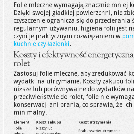
Folie mleczne wymagają znacznie mniej ko
Dzięki swojej gładkiej powierzchni, nie zbi
czyszczenie ogranicza się do przecierania 
regularnym używaniu, higiena folii jest 
czyni je praktycznym rozwiązaniem w
pomi
kuchnie czy łazienki
.
Koszty i efektywność energetyczna 
rolet
Zastosuj folie mleczne, aby zredukować ko
wydatki na utrzymanie. Koszty zakupu fol
niższe lub porównywalne do wydatków na 
przeciwieństwie do rolet, folie nie wymag
konserwacji ani prania, co sprawia, że ich
minimalny.
Element
Koszt zakupu
Koszt utrzymania
Folie
Niższy lub
Brak kosztów utrzymania
mleczne
porównywalny