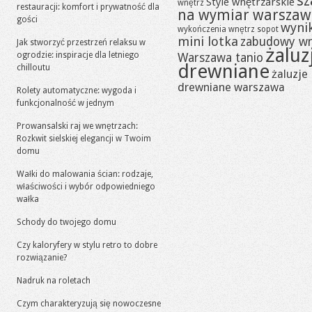
sz
Style wnętrzarskie
wnętrz
restauracji: komfort i prywatność dla
na wymiar warszaw
gości
wynik
wykończenia wnętrz sopot
mini lotka
zabudowy w
Jak stworzyć przestrzeń relaksu w
żaluz
ogrodzie: inspiracje dla letniego
Warszawa tanio
drewniane
chilloutu
żaluzje
drewniane warszawa
Rolety automatyczne: wygoda i
funkcjonalność w jednym
Prowansalski raj we wnętrzach:
Rozkwit sielskiej elegancji w Twoim
domu
Wałki do malowania ścian: rodzaje,
właściwości i wybór odpowiedniego
wałka
Schody do twojego domu
Czy kaloryfery w stylu retro to dobre
rozwiązanie?
Nadruk na roletach
Czym charakteryzują się nowoczesne