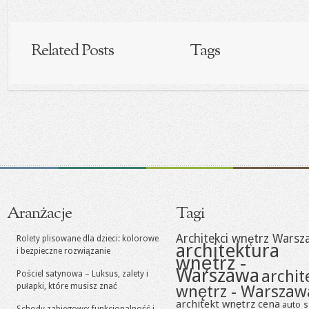
Related Posts
Tags
Aranżacje
Tagi
Architekci wnętrz Warsz
Rolety plisowane dla dzieci: kolorowe
architektura
i bezpieczne rozwiązanie
wnętrz -
Warszawa
archit
Pościel satynowa – Luksus, zalety i
pułapki, które musisz znać
wnętrz - Warszaw
architekt wnętrz cena
auto s