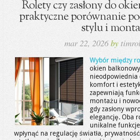
Rolety czy zasłony do oki
praktyczne porównanie pod
stylu i mont
mar 22, 2026
by
timrol
Wybór między ro
okien balkonowy
nieodpowiednia 
komfort i estety
zapewniają funk
montażu i nowoc
gdy zasłony wpro
elegancję. Oba 
unikalne funkcj
wpłynąć na regulację światła, prywatnoś