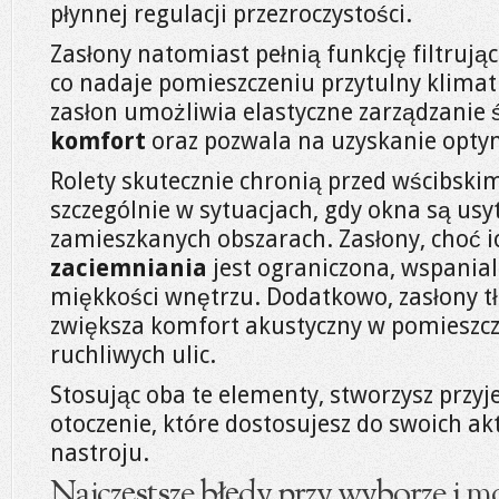
płynnej regulacji przezroczystości.
Zasłony natomiast pełnią funkcję filtrując
co nadaje pomieszczeniu przytulny klimat.
zasłon umożliwia elastyczne zarządzanie 
komfort
oraz pozwala na uzyskanie opt
Rolety skutecznie chronią przed wścibskim
szczególnie w sytuacjach, gdy okna są us
zamieszkanych obszarach. Zasłony, choć i
zaciemniania
jest ograniczona, wspaniale
miękkości wnętrzu. Dodatkowo, zasłony tł
zwiększa komfort akustyczny w pomieszcz
ruchliwych ulic.
Stosując oba te elementy, stworzysz prz
otoczenie, które dostosujesz do swoich ak
nastroju.
Najczęstsze błędy przy wyborze i m