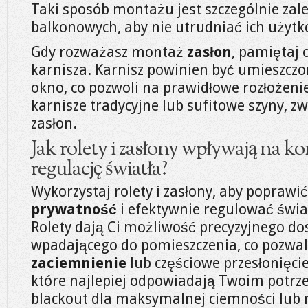
Taki sposób montażu jest szczególnie zal
balkonowych, aby nie utrudniać ich użyt
Gdy rozważasz montaż
zasłon
, pamiętaj 
karnisza. Karnisz powinien być umieszczon
okno, co pozwoli na prawidłowe rozłożeni
karnisze tradycyjne lub sufitowe szyny, zw
zasłon.
Jak rolety i zasłony wpływają na k
regulację światła?
Wykorzystaj rolety i zasłony, aby poprawi
prywatność
i efektywnie regulować świ
Rolety dają Ci możliwość precyzyjnego do
wpadającego do pomieszczenia, co pozwal
zaciemnienie
lub częściowe przesłonięci
które najlepiej odpowiadają Twoim potrze
blackout dla maksymalnej ciemności lub r