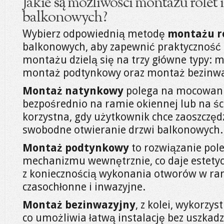
Jakie są możliwości montażu rolet 
balkonowych?
Wybierz odpowiednią metodę
montażu r
balkonowych, aby zapewnić praktyczność i
montażu dzielą się na trzy główne typy:
montaż podtynkowy oraz montaż bezinwa
Montaż natynkowy
polega na mocowaniu
bezpośrednio na ramie okiennej lub na śc
korzystna, gdy użytkownik chce zaoszczędz
swobodne otwieranie drzwi balkonowych.
Montaż podtynkowy
to rozwiązanie pole
mechanizmu wewnętrznie, co daje estetycz
z koniecznością wykonania otworów w ram
czasochłonne i inwazyjne.
Montaż bezinwazyjny
, z kolei, wykorzys
co umożliwia łatwą instalację bez uszkadz