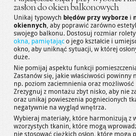
zasłon do okien balkonowych
Unikaj typowych
błędów przy wyborze
i
okiennych
, aby poprawić zarówno estetyk
swojego balkonu. Dostosuj rozmiar rolety
okna, pamiętając
o jego kształcie i umiej
okno, aby uniknąć sytuacji, w której osłon
duże.
Nie pomijaj aspektu funkcji pomieszczenia
Zastanów się, jakie właściwości powinny m
np. poziom zaciemnienia oraz możliwość r
Zrezygnuj z montażu zbyt nisko, aby nie z
oraz unikaj powieszenia pogniecionych t
negatywnie na wygląd wnętrza.
Wybieraj materiały, które harmonizują z 
wzorzystych tkanin, które mogą wprowadz
nie stosować ciężkich osłon, które mogą p