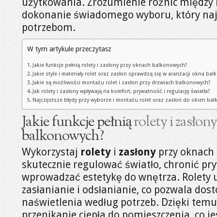
użytkowania. Zrozumienie różnic między 
dokonanie świadomego wyboru, który na
potrzebom.
W tym artykule przeczytasz
Jakie funkcje pełnią rolety i zasłony przy oknach balkonowych?
Jakie style i materiały rolet oraz zasłon sprawdzą się w aranżacji okna b
Jakie są możliwości montażu rolet i zasłon przy drzwiach balkonowych?
Jak rolety i zasłony wpływają na komfort, prywatność i regulację światła?
Najczęstsze błędy przy wyborze i montażu rolet oraz zasłon do okien ba
Jakie funkcje pełnią
rolety i zasłony
balkonowych?
Wykorzystaj
rolety
i
zasłony
przy oknach
skutecznie regulować światło, chronić pr
wprowadzać estetykę do wnętrza. Rolety 
zasłanianie i odsłanianie, co pozwala do
naświetlenia według potrzeb. Dzięki te
przenikanie ciepła do pomieszczenia, co j