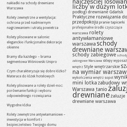
najczęściej losowa
nakładki na schody drewniane
liczby w dużym lot
Warszawa
podłogi drewniane Gdańsk
Praktyczne rozwiązania d
Rolety zewnętrzne a wentylacja:
przedpokoju
pranie tapicerki
ochrona przed nadmiernym
profesjonalne środki czyszczące
nagrzewaniem i utratą powietrza
rolety
warszawa
Rolety plisowane w salonie:
antywłamaniowe
schody
eleganckie i funkcjonalne dekoracje
warszawa
okienne
drewniane warsza
schody zabiegowe
schod
Bramy dla każdego – brama
sklepy wyposaż
zabiegowe Warszawa
segmentowa Wiśniowski Unipro
sz
Style wnętrzarskie
wnętrz
na wymiar warszaw
Czym charakteryzuje się dobre łóżko?
wynik
Materace do łóżek hotelowych
wykończenia wnętrz sopot
mini lotka
zabudowy w
Rolety plisowane a rolety dzień-noc:
żaluz
Warszawa tanio
porównanie funkcji i wyboru
drewniane
żaluzje
odpowiedniego rozwiązania
drewniane warszawa
Wygodne łóżka
Rolety zewnętrzne antywłamaniowe –
inwestycja w komfort i
bezpieczeństwo Twojego domu