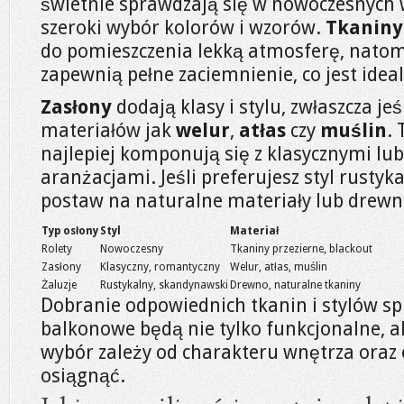
świetnie sprawdzają się w nowoczesnych 
szeroki wybór kolorów i wzorów.
Tkaniny
do pomieszczenia lekką atmosferę, nato
zapewnią pełne zaciemnienie, co jest ideal
Zasłony
dodają klasy i stylu, zwłaszcza je
materiałów jak
welur
,
atłas
czy
muślin
.
najlepiej komponują się z klasycznymi l
aranżacjami. Jeśli preferujesz styl rusty
postaw na naturalne materiały lub drewni
Typ osłony
Styl
Materiał
Rolety
Nowoczesny
Tkaniny przezierne, blackout
Zasłony
Klasyczny, romantyczny
Welur, atłas, muślin
Żaluzje
Rustykalny, skandynawski
Drewno, naturalne tkaniny
Dobranie odpowiednich tkanin i stylów sp
balkonowe będą nie tylko funkcjonalne, al
wybór zależy od charakteru wnętrza oraz e
osiągnąć.