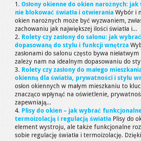
Osłony okienne do okien narożnych: jak
nie blokować światła i otwierania
Wybór i 
okien narożnych może być wyzwaniem, zwłas
zachowaniu jak największej ilości światła i...
Rolety czy zasłony do salonu: jak wybra
dopasowaną do stylu i funkcji wnętrza
Wyb
zasłonami do salonu często bywa niełatwym 
zależy nam na idealnym dopasowaniu do styl
Rolety czy zasłony do małego mieszkania
okienną dla światła, prywatności i stylu w
osłon okiennych w małym mieszkaniu to kluc
znacząco wpłynąć na oświetlenie, prywatność
zapewniają...
Plisy do okien – jak wybrać funkcjonalne
termoizolacją i regulacją światła
Plisy do o
element wystroju, ale także funkcjonalne roz
sobie regulację światła i termoizolację. Dzięki.