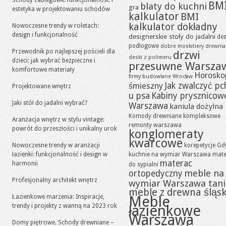
Schody zabiegowe: funkcjonalność i
BM
blaty do kuchni
gra
estetyka w projektowaniu schodów
kalkulator
BMI
kalkulator dokładny
Nowoczesne trendy w roletach:
design i funkcjonalność
designerskie stoły do jadalni
des
podłogowe
dobre moskitiery
drewni
Przewodnik po najlepszej pościeli dla
drzwi
deski z polimeru
dzieci: jak wybrać bezpieczne i
przesuwne Warsza
komfortowe materiały
Horosko
firmy budowlane Wrocław
Jak zwalczyć pc
śmieszny
Projektowane wnętrz
u psa
Kabiny prysznicow
Jaki stół do jadalni wybrać?
Warszawa
kaniula dożylna
Komody drewniane
kompleksowe
Aranżacja wnętrz w stylu vintage:
remonty warszawa
powrót do przeszłości i unikalny urok
konglomeraty
kwarcowe
Nowoczesne trendy w aranżacji
korepetycje Gd
łazienki: funkcjonalność i design w
kuchnie na wymiar Warszawa
mate
materac
harmonii
do sypialni
meble na
ortopedyczny
Profesjonalny architekt wnętrz
wymiar Warszawa tan
meble z drewna śląsk
Łazienkowe marzenia: Inspiracje,
Meble
trendy i projekty z wanną na 2023 rok
łazienkowe
Warszawa
Domy piętrowe. Schody drewniane –