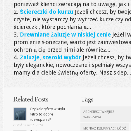
ponieważ klienci zwracają na to uwagę, jak i 
Ściereczki do kurzu
Jeżeli chcesz, by two
czyste, nie wystarczy by wytrzeć kurze czy o
ściereczki, które pochłaniają...
Drewniane żaluzje w niskiej cenie
Jeżeli 
promienie słoneczne, warto jest zainwestować
ochronią cię przed nimi ale również...
Żaluzje, szeroki wybór
Jeżeli chcesz, by 
były eleganckie, nowoczesne i spełniały wsz
mamy dla ciebie świetną ofertę. Nasz sklep..
Related Posts
Tags
Czy kaloryfery w stylu
ARCHITEKCI WNĘTRZ
retro to dobre
WARSZAWA
rozwiązanie?
Posted on wrz 1, 2018
MONTAŻ KLIMATYZACJI ŁÓDŹ