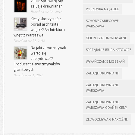
Gdzie sprawdzą się
żaluzje drewniane?
POSZEWKA NA JASIEK
Posted on sie 28, 2018
Kiedy skorzystać z
SCHODY ZABIEGOWE
porad architekta
WARSZAWA
wnętrz? Architektura
wnętrz Warszawa
ŚCIERECZKI UNIWERSALNE
Posted on sie 21, 2018
Na jaki zlewozmywak
SPRZĄTANIE BIURA KATOWICE
warto się
zdecydować?
WYKAŃCZANIE MIESZKAŃ
Producent zlewozmywaków
granitowych
ŻALUZJE DREWNIANE
Posted on sie 1, 2018
ŻALUZJE DREWNIANE
WARSZAWA
ŻALUZJE DREWNIANE
WARSZAWA GDAŃSK CENY
ZLEWOZMYWAKI NAROŻNE