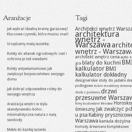
Aranżacje
Tagi
Architekci wnętrz Warsz
Jak wybrać idealną bramę garażową?
architektura
Kluczowe czynniki, które musisz znać!
wnętrz -
Warszawa
archit
Urządzamy małą łazienkę.
wnętrz - Warszaw
Rolety do altanek ogrodowych: cień i
architekt wnętrz cena
auto s
ochrona przed owadami
BM
blaty do kuchni
gra
kalkulator
BMI
Rolety antywłamaniowe: jak
kalkulator dokładny
zwiększyć bezpieczeństwo swojego
domu
designerskie stoły do jadalni
des
podłogowe
dobre moskitiery
drewni
Jak dobrać odpowiednie rolety do
drzwi
deski z polimeru
swojego wnętrza
przesuwne Warsza
Horosko
firmy budowlane Wrocław
Aranżacja wnętrz w stylu
Jak zwalczyć pc
śmieszny
skandynawsko-boho:
u psa
Kabiny prysznicow
minimalistyczna natura z nutą
swobody
Warszawa
kaniula dożylna
Komody drewniane
kompleksowe
Meble do każdej łazienki