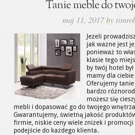
Tanie meble do twoj
maj 11, 2017
by
timrol
Jeżeli prowadzis
jak ważne jest 
ponieważ to wła
klasie tego miejs
by twój hotel był
mamy dla ciebie
Oferujemy tani
bardzo różnorod
możesz się cies
mebli i dopasować go do twojego wnętrza,
Gwarantujemy, świetną jakość produktów
firmie, niskie ceny wiele zniżek i promocj
podejście do każdego klienta.