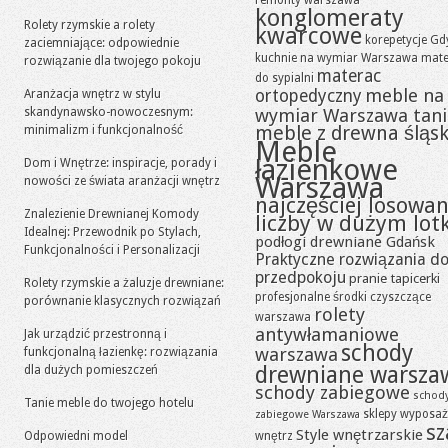
remonty warszawa
konglomeraty
Rolety rzymskie a rolety
kwarcowe
korepetycje Gd
zaciemniające: odpowiednie
kuchnie na wymiar Warszawa
mate
rozwiązanie dla twojego pokoju
materac
do sypialni
meble na
ortopedyczny
Aranżacja wnętrz w stylu
skandynawsko-nowoczesnym:
wymiar Warszawa tan
meble z drewna śląsk
minimalizm i funkcjonalność
Meble
łazienkowe
Dom i Wnętrze: inspiracje, porady i
Warszawa
nowości ze świata aranżacji wnętrz
najczęściej losowa
Znalezienie Drewnianej Komody
liczby w dużym lot
Idealnej: Przewodnik po Stylach,
podłogi drewniane Gdańsk
Funkcjonalności i Personalizacji
Praktyczne rozwiązania d
przedpokoju
pranie tapicerki
Rolety rzymskie a żaluzje drewniane:
profesjonalne środki czyszczące
porównanie klasycznych rozwiązań
rolety
warszawa
antywłamaniowe
Jak urządzić przestronną i
schody
warszawa
funkcjonalną łazienkę: rozwiązania
drewniane warsza
dla dużych pomieszczeń
schody zabiegowe
schod
Tanie meble do twojego hotelu
sklepy wyposaż
zabiegowe Warszawa
sz
Style wnętrzarskie
Odpowiedni model
wnętrz