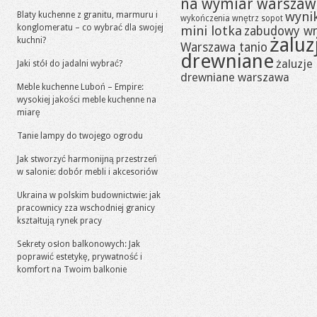
na wymiar warszaw
wynik
Blaty kuchenne z granitu, marmuru i
wykończenia wnętrz sopot
konglomeratu – co wybrać dla swojej
mini lotka
zabudowy w
żaluz
kuchni?
Warszawa tanio
drewniane
żaluzje
Jaki stół do jadalni wybrać?
drewniane warszawa
Meble kuchenne Luboń – Empire:
wysokiej jakości meble kuchenne na
miarę
Tanie lampy do twojego ogrodu
Jak stworzyć harmonijną przestrzeń
w salonie: dobór mebli i akcesoriów
Ukraina w polskim budownictwie: jak
pracownicy zza wschodniej granicy
kształtują rynek pracy
Sekrety osłon balkonowych: Jak
poprawić estetykę, prywatność i
komfort na Twoim balkonie