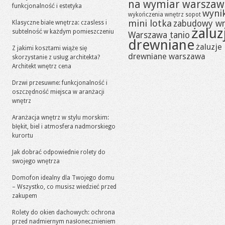
na wymiar warszaw
funkcjonalność i estetyka
wynik
wykończenia wnętrz sopot
mini lotka
zabudowy w
Klasyczne białe wnętrza: czasless i
żaluz
subtelność w każdym pomieszczeniu
Warszawa tanio
drewniane
żaluzje
Z jakimi kosztami wiąże się
drewniane warszawa
skorzystanie z usług architekta?
Architekt wnętrz cena
Drzwi przesuwne: funkcjonalność i
oszczędność miejsca w aranżacji
wnętrz
Aranżacja wnętrz w stylu morskim:
błękit, biel i atmosfera nadmorskiego
kurortu
Jak dobrać odpowiednie rolety do
swojego wnętrza
Domofon idealny dla Twojego domu
– Wszystko, co musisz wiedzieć przed
zakupem
Rolety do okien dachowych: ochrona
przed nadmiernym nasłonecznieniem