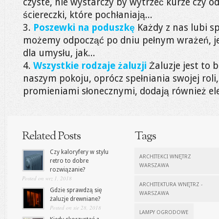
czyste, nie wystarczy by wytrzeć kurze czy o
ściereczki, które pochłaniają...
Poszewki na poduszkę
Każdy z nas lubi s
możemy odpocząć po dniu pełnym wrażeń, j
dla umysłu, jak...
Wszystkie rodzaje żaluzji
Żaluzje jest to
naszym pokoju, oprócz spełniania swojej roli,
promieniami słonecznymi, dodają również ele
Related Posts
Tags
Czy kaloryfery w stylu
ARCHITEKCI WNĘTRZ
retro to dobre
WARSZAWA
rozwiązanie?
Posted on wrz 1, 2018
ARCHITEKTURA WNĘTRZ -
Gdzie sprawdzą się
WARSZAWA
żaluzje drewniane?
Posted on sie 28, 2018
LAMPY OGRODOWE