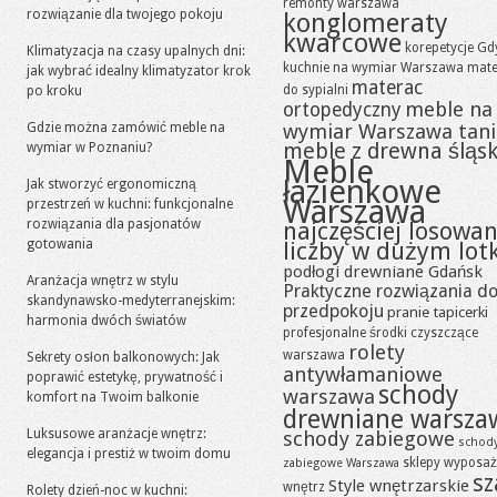
remonty warszawa
rozwiązanie dla twojego pokoju
konglomeraty
kwarcowe
korepetycje Gd
Klimatyzacja na czasy upalnych dni:
kuchnie na wymiar Warszawa
mate
jak wybrać idealny klimatyzator krok
materac
do sypialni
po kroku
meble na
ortopedyczny
Gdzie można zamówić meble na
wymiar Warszawa tan
meble z drewna śląsk
wymiar w Poznaniu?
Meble
łazienkowe
Jak stworzyć ergonomiczną
Warszawa
przestrzeń w kuchni: funkcjonalne
rozwiązania dla pasjonatów
najczęściej losowa
gotowania
liczby w dużym lot
podłogi drewniane Gdańsk
Aranżacja wnętrz w stylu
Praktyczne rozwiązania d
skandynawsko-medyterranejskim:
przedpokoju
pranie tapicerki
harmonia dwóch światów
profesjonalne środki czyszczące
rolety
warszawa
Sekrety osłon balkonowych: Jak
antywłamaniowe
poprawić estetykę, prywatność i
schody
warszawa
komfort na Twoim balkonie
drewniane warsza
Luksusowe aranżacje wnętrz:
schody zabiegowe
schod
elegancja i prestiż w twoim domu
sklepy wyposaż
zabiegowe Warszawa
sz
Style wnętrzarskie
wnętrz
Rolety dzień-noc w kuchni: