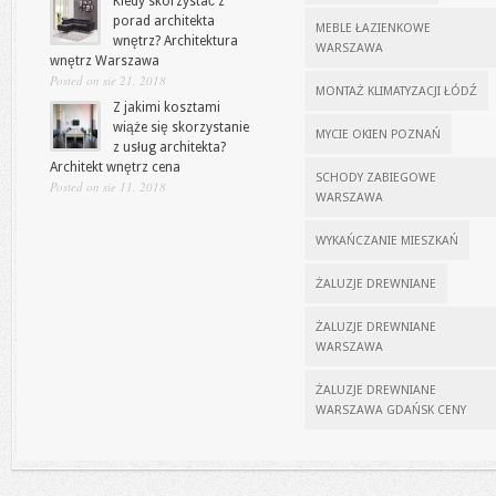
Kiedy skorzystać z
porad architekta
MEBLE ŁAZIENKOWE
wnętrz? Architektura
WARSZAWA
wnętrz Warszawa
Posted on sie 21, 2018
MONTAŻ KLIMATYZACJI ŁÓDŹ
Z jakimi kosztami
wiąże się skorzystanie
MYCIE OKIEN POZNAŃ
z usług architekta?
Architekt wnętrz cena
SCHODY ZABIEGOWE
Posted on sie 11, 2018
WARSZAWA
WYKAŃCZANIE MIESZKAŃ
ŻALUZJE DREWNIANE
ŻALUZJE DREWNIANE
WARSZAWA
ŻALUZJE DREWNIANE
WARSZAWA GDAŃSK CENY