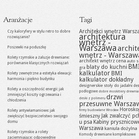
Aranżacje
Tagi
Architekci wnętrz Warsz
Czy kaloryfery w stylu retro to dobre
architektura
rozwiązanie?
wnętrz -
Warszawa
archit
Poszewki na poduszkę
wnętrz - Warszaw
Rolety rzymskie a żaluzje drewniane:
architekt wnętrz cena
auto s
porównanie klasycznych rozwiązań
BM
blaty do kuchni
gra
kalkulator
BMI
Rolety zewnętrzne a estetyka elewacji:
kalkulator dokładny
harmonia i piękno budynku
designerskie stoły do jadalni
des
Rolety a oszczędność energii: jak
podłogowe
dobre moskitiery
drewni
zmniejszyć koszty ogrzewania i
drzwi
deski z polimeru
chłodzenia
przesuwne Warsza
Horosko
firmy budowlane Wrocław
Rolety antywłamaniowe: jak
Jak zwalczyć pc
śmieszny
zwiększyć bezpieczeństwo swojego
u psa
Kabiny prysznicow
domu
Warszawa
kaniula dożylna
Rolety rzymskie a rolety
Komody drewniane
kompleksowe
zaciemniające: odpowiednie