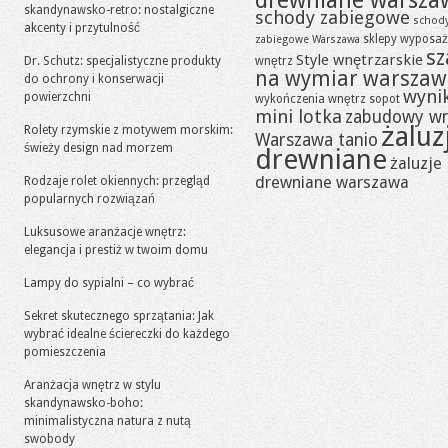
drewniane warsza
skandynawsko-retro: nostalgiczne
schody zabiegowe
schod
akcenty i przytulność
sklepy wyposaż
zabiegowe Warszawa
sz
Style wnętrzarskie
Dr. Schutz: specjalistyczne produkty
wnętrz
na wymiar warszaw
do ochrony i konserwacji
wynik
powierzchni
wykończenia wnętrz sopot
mini lotka
zabudowy w
żaluz
Rolety rzymskie z motywem morskim:
Warszawa tanio
świeży design nad morzem
drewniane
żaluzje
drewniane warszawa
Rodzaje rolet okiennych: przegląd
popularnych rozwiązań
Luksusowe aranżacje wnętrz:
elegancja i prestiż w twoim domu
Lampy do sypialni – co wybrać
Sekret skutecznego sprzątania: Jak
wybrać idealne ściereczki do każdego
pomieszczenia
Aranżacja wnętrz w stylu
skandynawsko-boho:
minimalistyczna natura z nutą
swobody