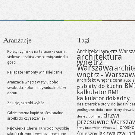
Aranżacje
Tagi
Architekci wnętrz Warsz
Rolety rzymskie na tarasie kawiarni:
architektura
stylowe i praktyczne rozwiązanie dla
wnętrz -
gości
Warszawa
archit
Najlepsze remonty w niskiej cenie
wnętrz - Warszaw
architekt wnętrz cena
auto s
Aranżacja wnętrz w stylu boho:
BM
blaty do kuchni
gra
swoboda, kolor i indywidualność w
kalkulator
BMI
domu
kalkulator dokładny
Żaluzje, szeroki wybór
designerskie stoły do jadalni
des
podłogowe
dobre moskitiery
drewni
Gdzie można kupić profesjonalne
drzwi
deski z polimeru
środki do czyszczenia?
przesuwne Warsza
Horosko
firmy budowlane Wrocław
Rejowiecka Chełm TK Wood: wysokiej
Jak zwalczyć pc
śmieszny
jakości drewno i wyroby drewniane