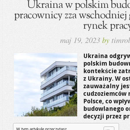
Ukraina w polskim budo
pracownicy zza wschodniej g
rynek prac
maj 19, 2023
by
timrol
Ukraina odgryw
polskim budown
kontekście zat
z Ukrainy. W os
zauważalny jest
cudzoziemców 
Polsce, co wpł
budowlanego o
decyzji przez 
W tym artykule przeczytasz