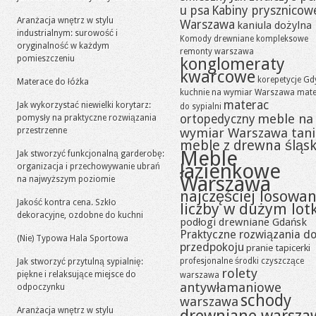
u psa
Kabiny prysznicow
Aranżacja wnętrz w stylu
Warszawa
kaniula dożylna
industrialnym: surowość i
Komody drewniane
kompleksowe
oryginalność w każdym
remonty warszawa
pomieszczeniu
konglomeraty
kwarcowe
korepetycje Gd
Materace do łóżka
kuchnie na wymiar Warszawa
mate
materac
Jak wykorzystać niewielki korytarz:
do sypialni
meble na
ortopedyczny
pomysły na praktyczne rozwiązania
przestrzenne
wymiar Warszawa tan
meble z drewna śląsk
Meble
Jak stworzyć funkcjonalną garderobę:
łazienkowe
organizacja i przechowywanie ubrań
Warszawa
na najwyższym poziomie
najczęściej losowa
Jakość kontra cena. Szkło
liczby w dużym lot
dekoracyjne, ozdobne do kuchni
podłogi drewniane Gdańsk
Praktyczne rozwiązania d
(Nie) Typowa Hala Sportowa
przedpokoju
pranie tapicerki
profesjonalne środki czyszczące
Jak stworzyć przytulną sypialnię:
rolety
piękne i relaksujące miejsce do
warszawa
antywłamaniowe
odpoczynku
schody
warszawa
Aranżacja wnętrz w stylu