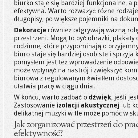
biurko staje się bardziej funkcjonalne, a p
efektywna. Warto rozważyć różne rodzaje
długopisy, po większe pojemniki na doku
Dekoracje
również odgrywają ważną rolę
przestrzeni. Mogą to być obrazki, plakaty 
rodzinne, które przypominają o przyjemny
biuro staje się bardziej osobiste i sprzyj
pomysłem jest też wprowadzenie odpowied
może wpłynąć na nastrój i zwiększyć kom
biurowa z regulowanym światłem dostoso
ułatwia pracę w ciągu dnia.
W końcu, warto zadbać o
dźwięk
, jeśli j
Zastosowanie
izolacji akustycznej
lub ko
delikatnej muzyki w tle może pomóc w sku
Jak zorganizować przestrzeń do pra
efektywność?