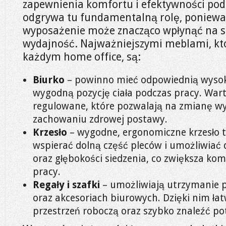
zapewnienia komfortu i efektywności pod
odgrywa tu fundamentalną rolę, poniew
wyposażenie może znacząco wpłynąć na 
wydajność. Najważniejszymi meblami, któ
każdym home office, są:
Biurko
– powinno mieć odpowiednią wysok
wygodną pozycję ciała podczas pracy. War
regulowane, które pozwalają na zmianę wys
zachowaniu zdrowej postawy.
Krzesło
– wygodne, ergonomiczne krzesło 
wspierać dolną część pleców i umożliwiać
oraz głębokości siedzenia, co zwiększa kom
pracy.
Regały i szafki
– umożliwiają utrzymanie
oraz akcesoriach biurowych. Dzięki nim łat
przestrzeń roboczą oraz szybko znaleźć po