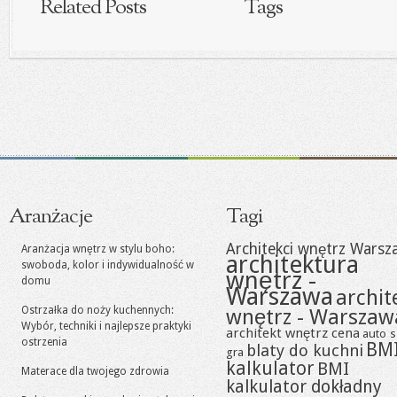
Related Posts
Tags
Aranżacje
Tagi
Architekci wnętrz Warsz
Aranżacja wnętrz w stylu boho:
architektura
swoboda, kolor i indywidualność w
wnętrz -
domu
Warszawa
archit
Ostrzałka do noży kuchennych:
wnętrz - Warszaw
Wybór, techniki i najlepsze praktyki
architekt wnętrz cena
auto s
ostrzenia
BM
blaty do kuchni
gra
kalkulator
BMI
Materace dla twojego zdrowia
kalkulator dokładny