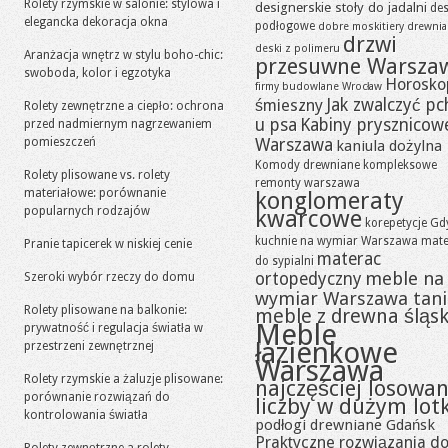
Rolety rzymskie w salonie: stylowa i
designerskie stoły do jadalni
des
elegancka dekoracja okna
podłogowe
dobre moskitiery
drewni
drzwi
deski z polimeru
Aranżacja wnętrz w stylu boho-chic:
przesuwne Warsza
swoboda, kolor i egzotyka
Horosko
firmy budowlane Wrocław
Jak zwalczyć pc
śmieszny
Rolety zewnętrzne a ciepło: ochrona
u psa
Kabiny prysznicow
przed nadmiernym nagrzewaniem
pomieszczeń
Warszawa
kaniula dożylna
Komody drewniane
kompleksowe
Rolety plisowane vs. rolety
remonty warszawa
materiałowe: porównanie
konglomeraty
popularnych rodzajów
kwarcowe
korepetycje Gd
kuchnie na wymiar Warszawa
mate
Pranie tapicerek w niskiej cenie
materac
do sypialni
meble na
ortopedyczny
Szeroki wybór rzeczy do domu
wymiar Warszawa tan
Rolety plisowane na balkonie:
meble z drewna śląsk
Meble
prywatność i regulacja światła w
łazienkowe
przestrzeni zewnętrznej
Warszawa
Rolety rzymskie a żaluzje plisowane:
najczęściej losowa
porównanie rozwiązań do
liczby w dużym lot
kontrolowania światła
podłogi drewniane Gdańsk
Praktyczne rozwiązania d