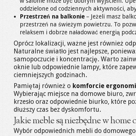
w salonie może być dobrym wyjściem. Upewn
oddzielone od codziennych aktywności, aby
Przestrzeń na balkonie
– Jeżeli masz balk
przestrzeń na świeżym powietrzu. To pozwo
relaksem i dobrze naładować energią podc
Oprócz lokalizacji, ważne jest również o
Naturalne światło jest najlepsze, poniew
samopoczucie i koncentrację. Warto zain
oknie lub odpowiednie lampy, które zape
ciemniejszych godzinach.
Pamiętaj również o
komforcie ergonom
Wybierając miejsce na domowe biuro, z
krzesło oraz odpowiednie biurko, które po
dłuższy czas bez dyskomfortu.
Jakie meble są niezbędne w home o
Wybór odpowiednich mebli do domowego b