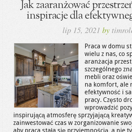
Jak zaaranżować przestrze
inspiracje dla efektywne
lip 15, 2021
by
timrol
Praca w domu sta
wielu z nas, co 
aranżacja przest
szczególnego zna
mebli oraz oświe
na komfort, ale
efektywność i s
pracy. Często d
wprowadzić pozy
inspirującą atmosferę sprzyjającą kreaty
zainwestować czas w zorganizowanie sw
aby praca stała się przyjemnością, a nie 