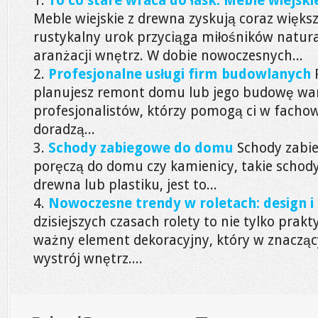
To co stare wraca do łask. Meble wiejski
Meble wiejskie z drewna zyskują coraz więks
rustykalny urok przyciąga miłośników natur
aranżacji wnętrz. W dobie nowoczesnych...
Profesjonalne usługi firm budowlanych
planujesz remont domu lub jego budowę wart
profesjonalistów, którzy pomogą ci w facho
doradzą...
Schody zabiegowe do domu
Schody zabie
poręczą do domu czy kamienicy, takie scho
drewna lub plastiku, jest to...
Nowoczesne trendy w roletach: design i
dzisiejszych czasach rolety to nie tylko prakt
ważny element dekoracyjny, który w znaczą
wystrój wnętrz....