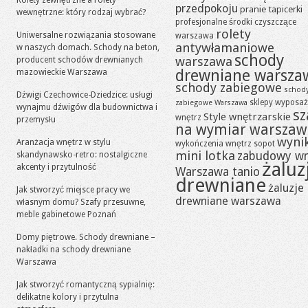
Rolety zewnętrzne a rolety
przedpokoju
pranie tapicerki
wewnętrzne: który rodzaj wybrać?
profesjonalne środki czyszczące
rolety
Uniwersalne rozwiązania stosowane
warszawa
antywłamaniowe
w naszych domach. Schody na beton,
schody
warszawa
producent schodów drewnianych
drewniane warsza
mazowieckie Warszawa
schody zabiegowe
schod
Dźwigi Czechowice-Dziedzice: usługi
sklepy wyposaż
zabiegowe Warszawa
wynajmu dźwigów dla budownictwa i
sz
Style wnętrzarskie
wnętrz
przemysłu
na wymiar warszaw
wynik
Aranżacja wnętrz w stylu
wykończenia wnętrz sopot
mini lotka
zabudowy w
skandynawsko-retro: nostalgiczne
żaluz
akcenty i przytulność
Warszawa tanio
drewniane
żaluzje
Jak stworzyć miejsce pracy we
drewniane warszawa
własnym domu? Szafy przesuwne,
meble gabinetowe Poznań
Domy piętrowe. Schody drewniane –
nakładki na schody drewniane
Warszawa
Jak stworzyć romantyczną sypialnię:
delikatne kolory i przytulna