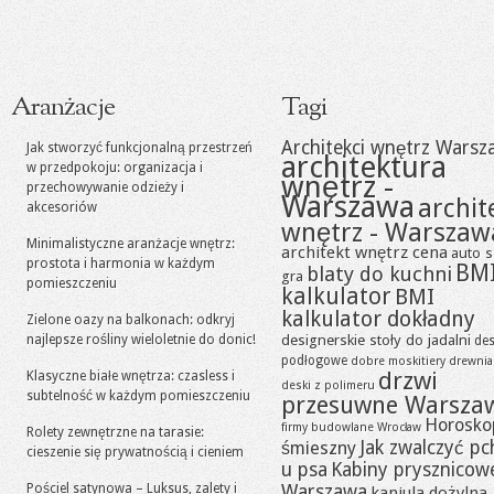
Aranżacje
Tagi
Architekci wnętrz Warsz
Jak stworzyć funkcjonalną przestrzeń
architektura
w przedpokoju: organizacja i
wnętrz -
przechowywanie odzieży i
Warszawa
archit
akcesoriów
wnętrz - Warszaw
Minimalistyczne aranżacje wnętrz:
architekt wnętrz cena
auto s
prostota i harmonia w każdym
BM
blaty do kuchni
gra
pomieszczeniu
kalkulator
BMI
kalkulator dokładny
Zielone oazy na balkonach: odkryj
designerskie stoły do jadalni
najlepsze rośliny wieloletnie do donic!
des
podłogowe
dobre moskitiery
drewni
drzwi
Klasyczne białe wnętrza: czasless i
deski z polimeru
subtelność w każdym pomieszczeniu
przesuwne Warsza
Horosko
firmy budowlane Wrocław
Rolety zewnętrzne na tarasie:
Jak zwalczyć pc
śmieszny
cieszenie się prywatnością i cieniem
u psa
Kabiny prysznicow
Pościel satynowa – Luksus, zalety i
Warszawa
kaniula dożylna