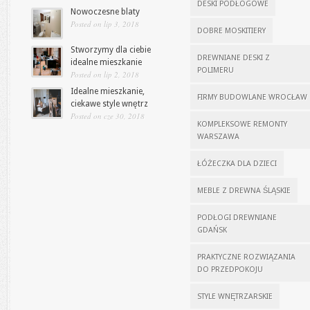
DESKI PODŁOGOWE
Nowoczesne blaty
Posted on lip 3, 2018
DOBRE MOSKITIERY
Stworzymy dla ciebie
DREWNIANE DESKI Z
idealne mieszkanie
POLIMERU
Posted on lip 2, 2018
Idealne mieszkanie,
FIRMY BUDOWLANE WROCŁAW
ciekawe style wnętrz
Posted on cze 30, 2018
KOMPLEKSOWE REMONTY
WARSZAWA
ŁÓŻECZKA DLA DZIECI
MEBLE Z DREWNA ŚLĄSKIE
PODŁOGI DREWNIANE
GDAŃSK
PRAKTYCZNE ROZWIĄZANIA
DO PRZEDPOKOJU
STYLE WNĘTRZARSKIE