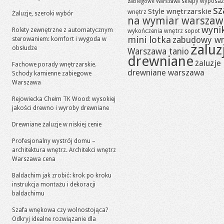
sklepy wyposaż
zabiegowe Warszawa
sz
Style wnętrzarskie
wnętrz
Żaluzje, szeroki wybór
na wymiar warszaw
wynik
Rolety zewnętrzne z automatycznym
wykończenia wnętrz sopot
mini lotka
zabudowy w
sterowaniem: komfort i wygoda w
żaluz
obsłudze
Warszawa tanio
drewniane
żaluzje
Fachowe porady wnętrzarskie.
drewniane warszawa
Schody kamienne zabiegowe
Warszawa
Rejowiecka Chełm TK Wood: wysokiej
jakości drewno i wyroby drewniane
Drewniane żaluzje w niskiej cenie
Profesjonalny wystrój domu –
architektura wnętrz. Architekci wnętrz
Warszawa cena
Baldachim jak zrobić: krok po kroku
instrukcja montażu i dekoracji
baldachimu
Szafa wnękowa czy wolnostojąca?
Odkryj idealne rozwiązanie dla