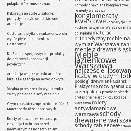
pułapki, które musisz znać
Komody drewniane
kompleksowe
remonty warszawa
Dekoracje na stole w salonie:
konglomeraty
pomysły na stylowe i efektowne
kwarcowe
korepetycje Gd
aranżacje
kuchnie na wymiar Warszawa
mate
materac
do sypialni
Castorama płytki łazienkowe: szeroki
meble na
ortopedyczny
wybór płytek do łazienki w
wymiar Warszawa tan
Castoramie
meble z drewna śląsk
Meble
Dr. Schutz: specjalistyczne produkty
łazienkowe
do ochrony i konserwacji
Warszawa
powierzchni
najczęściej losowa
Aranżacja wnętrz w stylu art déco:
liczby w dużym lot
luksus i elegancja na nowo odkryte
podłogi drewniane Gdańsk
Praktyczne rozwiązania d
Idealna przestrzeń do wypoczynku –
przedpokoju
pranie tapicerki
zalety posiadania sofy w salonie
profesjonalne środki czyszczące
rolety
warszawa
Czym charakteryzuje się dobre łóżko?
antywłamaniowe
Materace do łóżek hotelowych
schody
warszawa
drewniane warsza
Rolety plisowane w restauracji:
elegancja i ochrona przed
schody zabiegowe
schod
nadmiernym nasłonecznieniem