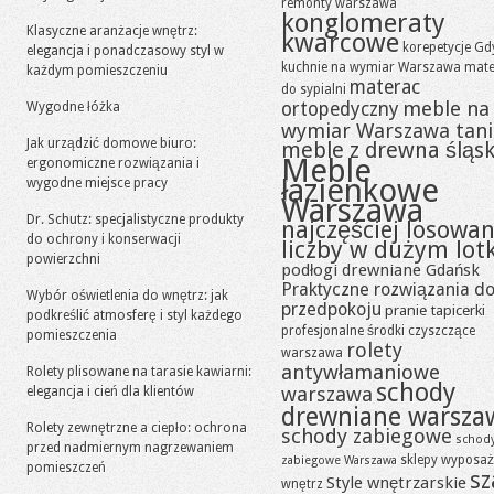
remonty warszawa
konglomeraty
Klasyczne aranżacje wnętrz:
kwarcowe
korepetycje Gd
elegancja i ponadczasowy styl w
kuchnie na wymiar Warszawa
mate
każdym pomieszczeniu
materac
do sypialni
meble na
ortopedyczny
Wygodne łóżka
wymiar Warszawa tan
Jak urządzić domowe biuro:
meble z drewna śląsk
Meble
ergonomiczne rozwiązania i
łazienkowe
wygodne miejsce pracy
Warszawa
Dr. Schutz: specjalistyczne produkty
najczęściej losowa
do ochrony i konserwacji
liczby w dużym lot
powierzchni
podłogi drewniane Gdańsk
Praktyczne rozwiązania d
Wybór oświetlenia do wnętrz: jak
przedpokoju
pranie tapicerki
podkreślić atmosferę i styl każdego
profesjonalne środki czyszczące
pomieszczenia
rolety
warszawa
antywłamaniowe
Rolety plisowane na tarasie kawiarni:
schody
warszawa
elegancja i cień dla klientów
drewniane warsza
Rolety zewnętrzne a ciepło: ochrona
schody zabiegowe
schod
przed nadmiernym nagrzewaniem
sklepy wyposaż
zabiegowe Warszawa
pomieszczeń
sz
Style wnętrzarskie
wnętrz