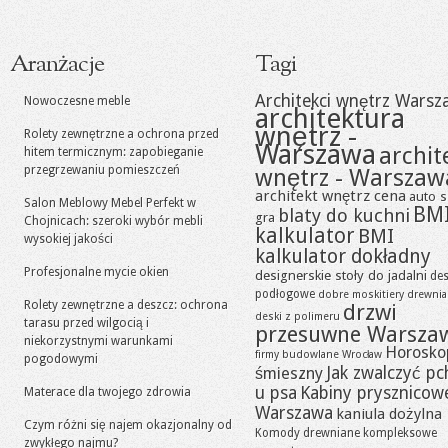
Aranżacje
Tagi
Architekci wnętrz Warsz
Nowoczesne meble
architektura
wnętrz -
Rolety zewnętrzne a ochrona przed
Warszawa
archit
hitem termicznym: zapobieganie
przegrzewaniu pomieszczeń
wnętrz - Warszaw
architekt wnętrz cena
auto s
Salon Meblowy Mebel Perfekt w
BM
blaty do kuchni
gra
Chojnicach: szeroki wybór mebli
kalkulator
BMI
wysokiej jakości
kalkulator dokładny
Profesjonalne mycie okien
designerskie stoły do jadalni
des
podłogowe
dobre moskitiery
drewni
Rolety zewnętrzne a deszcz: ochrona
drzwi
deski z polimeru
tarasu przed wilgocią i
przesuwne Warsza
niekorzystnymi warunkami
Horosko
firmy budowlane Wrocław
pogodowymi
Jak zwalczyć pc
śmieszny
u psa
Kabiny prysznicow
Materace dla twojego zdrowia
Warszawa
kaniula dożylna
Czym różni się najem okazjonalny od
Komody drewniane
kompleksowe
zwykłego najmu?