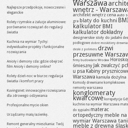
Warszawa
archit
Najlepsze przedpokoje, nowoczesne i
wnętrz - Warszaw
eleganckie
architekt wnętrz cena
auto s
BM
blaty do kuchni
gra
Rolety rzymskie a żaluzje aluminiowe:
kalkulator
BMI
porównanie rozwiązań do regulacji
kalkulator dokładny
światła
designerskie stoły do jadalni
des
Kuchnia na wymiar Tychy:
podłogowe
dobre moskitiery
drewni
drzwi
indywidualne projekty i funkcjonalne
deski z polimeru
rozwiązania
przesuwne Warsza
Horosko
firmy budowlane Wrocław
Anioły i demony cda: gdzie obejrzeć
Jak zwalczyć pc
śmieszny
film Anioły i demony online?
u psa
Kabiny prysznicow
Rolety dzień-noc w biurze: regulacja
Warszawa
kaniula dożylna
światła i komfort pracy
Komody drewniane
kompleksowe
remonty warszawa
Kuvingsnet: innowacyjne rozwiązania
konglomeraty
dla zdrowego odżywiania
kwarcowe
korepetycje Gd
kuchnie na wymiar Warszawa
mate
Profesjonalne mycie okien
materac
do sypialni
meble na
ortopedyczny
Urządzamy małą łazienkę.
wymiar Warszawa tan
Remont generalny mieszkania: Twój
meble z drewna śląsk