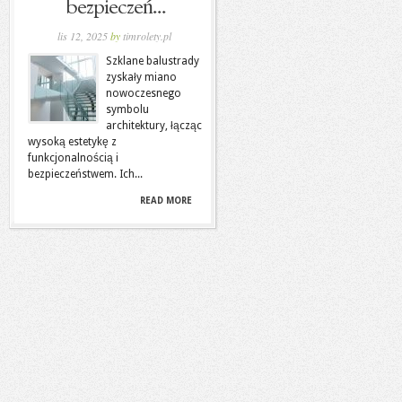
bezpieczeń...
lis 12, 2025
by
timrolety.pl
Szklane balustrady
zyskały miano
nowoczesnego
symbolu
architektury, łącząc
wysoką estetykę z
funkcjonalnością i
bezpieczeństwem. Ich...
READ MORE