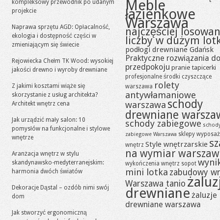
Meble
kompleksowy przewodnik po udanym
łazienkowe
projekcie
Warszawa
Naprawa sprzętu AGD: Opłacalność,
najczęściej losowa
ekologia i dostępność części w
liczby w dużym lot
zmieniającym się świecie
podłogi drewniane Gdańsk
Praktyczne rozwiązania d
Rejowiecka Chełm TK Wood: wysokiej
przedpokoju
pranie tapicerki
jakości drewno i wyroby drewniane
profesjonalne środki czyszczące
rolety
Z jakimi kosztami wiąże się
warszawa
antywłamaniowe
skorzystanie z usług architekta?
schody
warszawa
Architekt wnętrz cena
drewniane warsza
Jak urządzić mały salon: 10
schody zabiegowe
schod
pomysłów na funkcjonalne i stylowe
sklepy wyposaż
zabiegowe Warszawa
wnętrze
sz
Style wnętrzarskie
wnętrz
na wymiar warszaw
Aranżacja wnętrz w stylu
wynik
skandynawsko-medyterranejskim:
wykończenia wnętrz sopot
mini lotka
zabudowy w
harmonia dwóch światów
żaluz
Warszawa tanio
Dekoracje Dąstal – ozdób nimi swój
drewniane
żaluzje
dom
drewniane warszawa
Jak stworzyć ergonomiczną