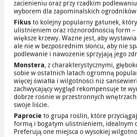
zacienieniu oraz przy rzadkim podlewaniu,
wyborem dla zapominalskich ogrodników
Fikus
to kolejny popularny gatunek, któr
ulistnieniem oraz różnorodnością form –
większe krzewy. Ważne jest, aby wystawia
ale nie w bezpośrednim słońcu, aby nie spa
podlewanie i nawożenie sprzyjają jego z
Monstera
, z charakterystycznymi, głębok
sobie w ostatnich latach ogromną popu
więcej światła i wilgotności niż sansewieria
zachwycający wygląd rekompensuje te w
dobrze rośnie w przestronnych wnętrzach
swoje liście.
Paprocie
to grupa roślin, które przyciąg
formą i bogatym ulistnieniem, idealnym do
Preferują one miejsca o wysokiej wilgotno