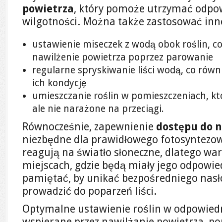
powietrza
, który pomoże utrzymać odpo
wilgotności. Można także zastosować inne
ustawienie miseczek z wodą obok roślin, c
nawilżenie powietrza poprzez parowanie
regularne spryskiwanie liści wodą, co równ
ich kondycję
umieszczanie roślin w pomieszczeniach, k
ale nie narażone na przeciągi.
Równocześnie, zapewnienie
dostępu do 
niezbędne dla prawidłowego fotosyntezowa
reagują na światło słoneczne, dlatego war
miejscach, gdzie będą miały jego odpowie
pamiętać, by unikać bezpośredniego nasł
prowadzić do poparzeń liści.
Optymalne ustawienie roślin w odpowied
wspierane przez nawilżanie powietrza, po