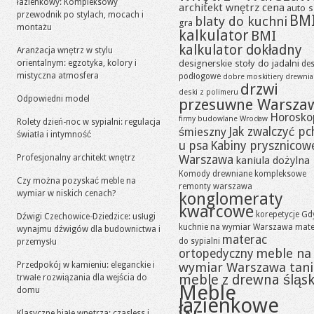
łazienkowy: Kompleksowy
architekt wnętrz cena
auto s
przewodnik po stylach, mocach i
BM
blaty do kuchni
gra
montażu
kalkulator
BMI
kalkulator dokładny
Aranżacja wnętrz w stylu
designerskie stoły do jadalni
orientalnym: egzotyka, kolory i
des
mistyczna atmosfera
podłogowe
dobre moskitiery
drewni
drzwi
deski z polimeru
Odpowiedni model
przesuwne Warsza
Horosko
firmy budowlane Wrocław
Rolety dzień-noc w sypialni: regulacja
Jak zwalczyć pc
śmieszny
światła i intymność
u psa
Kabiny prysznicow
Profesjonalny architekt wnętrz
Warszawa
kaniula dożylna
Komody drewniane
kompleksowe
Czy można pozyskać meble na
remonty warszawa
wymiar w niskich cenach?
konglomeraty
kwarcowe
korepetycje Gd
Dźwigi Czechowice-Dziedzice: usługi
kuchnie na wymiar Warszawa
mate
wynajmu dźwigów dla budownictwa i
materac
do sypialni
przemysłu
meble na
ortopedyczny
Przedpokój w kamieniu: eleganckie i
wymiar Warszawa tan
meble z drewna śląsk
trwałe rozwiązania dla wejścia do
Meble
domu
łazienkowe
Klasyczne białe wnętrza: czasless i