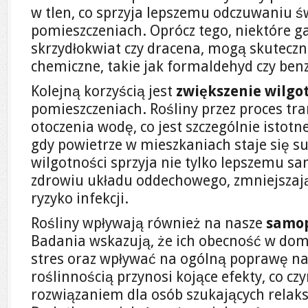
w tlen, co sprzyja lepszemu odczuwaniu ś
pomieszczeniach. Oprócz tego, niektóre gat
skrzydłokwiat czy dracena, mogą skutecz
chemiczne, takie jak formaldehyd czy ben
Kolejną korzyścią jest
zwiększenie wilgo
pomieszczeniach. Rośliny przez proces tra
otoczenia wodę, co jest szczególnie istot
gdy powietrze w mieszkaniach staje się s
wilgotności sprzyja nie tylko lepszemu sa
zdrowiu układu oddechowego, zmniejszają
ryzyko infekcji.
Rośliny wpływają również na nasze
samop
Badania wskazują, że ich obecność w d
stres oraz wpływać na ogólną poprawę nas
roślinnością przynosi kojące efekty, co cz
rozwiązaniem dla osób szukających relaks