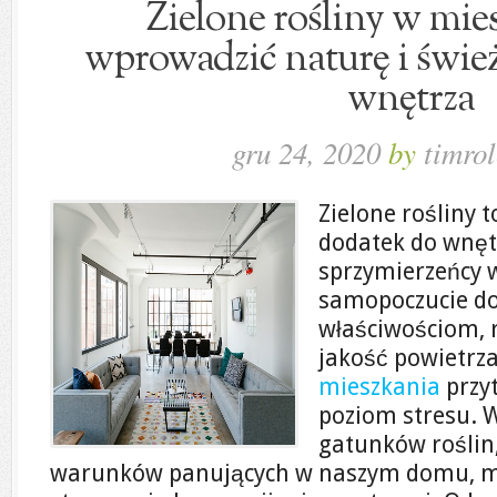
Zielone rośliny w mie
wprowadzić naturę i świe
wnętrza
gru 24, 2020
by
timrol
Zielone rośliny t
dodatek do wnętr
sprzymierzeńcy w
samopoczucie d
właściwościom, r
jakość powietrz
mieszkania
przy
poziom stresu. 
gatunków roślin
warunków panujących w naszym domu, m