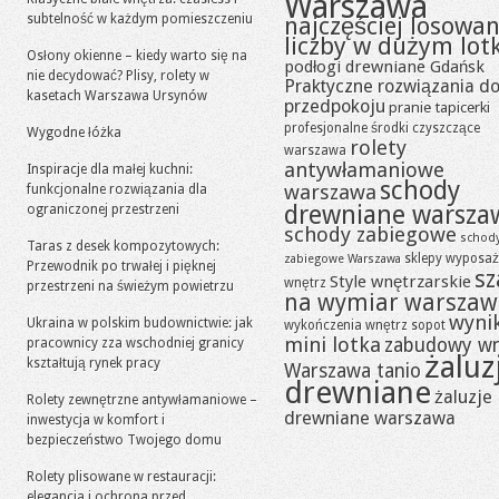
Warszawa
subtelność w każdym pomieszczeniu
najczęściej losowa
liczby w dużym lot
Osłony okienne – kiedy warto się na
podłogi drewniane Gdańsk
nie decydować? Plisy, rolety w
Praktyczne rozwiązania d
kasetach Warszawa Ursynów
przedpokoju
pranie tapicerki
profesjonalne środki czyszczące
Wygodne łóżka
rolety
warszawa
antywłamaniowe
Inspiracje dla małej kuchni:
schody
warszawa
funkcjonalne rozwiązania dla
drewniane warsza
ograniczonej przestrzeni
schody zabiegowe
schod
Taras z desek kompozytowych:
sklepy wyposaż
zabiegowe Warszawa
Przewodnik po trwałej i pięknej
sz
Style wnętrzarskie
wnętrz
przestrzeni na świeżym powietrzu
na wymiar warszaw
wynik
Ukraina w polskim budownictwie: jak
wykończenia wnętrz sopot
mini lotka
zabudowy w
pracownicy zza wschodniej granicy
żaluz
kształtują rynek pracy
Warszawa tanio
drewniane
żaluzje
Rolety zewnętrzne antywłamaniowe –
drewniane warszawa
inwestycja w komfort i
bezpieczeństwo Twojego domu
Rolety plisowane w restauracji:
elegancja i ochrona przed