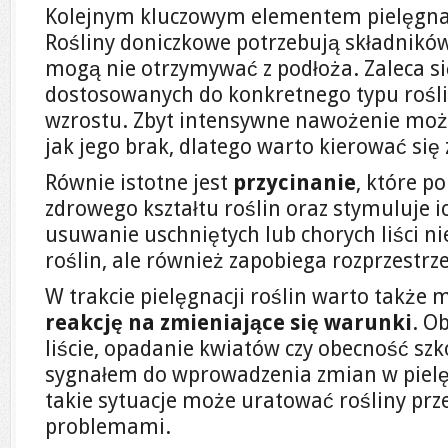
Kolejnym kluczowym elementem pielęgnac
Rośliny doniczkowe potrzebują składnikó
mogą nie otrzymywać z podłoża. Zaleca 
dostosowanych do konkretnego typu roślin
wzrostu. Zbyt intensywne nawożenie moż
jak jego brak, dlatego warto kierować się
Równie istotne jest
przycinanie
, które 
zdrowego kształtu roślin oraz stymuluje i
usuwanie uschniętych lub chorych liści n
roślin, ale również zapobiega rozprzestrz
W trakcie pielęgnacji roślin warto także 
reakcję na zmieniające się warunki
. O
liście, opadanie kwiatów czy obecność s
sygnałem do wprowadzenia zmian w pielęg
takie sytuacje może uratować rośliny pr
problemami.