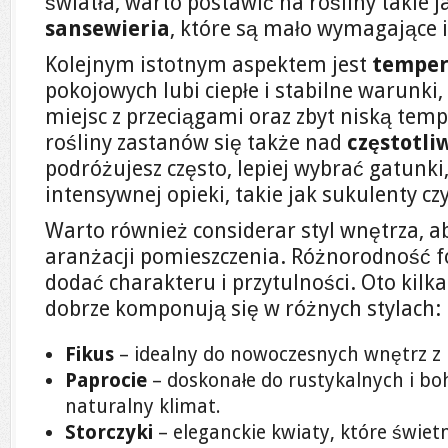
światła, warto postawić na rośliny takie 
sansewieria
, które są mało wymagające 
Kolejnym istotnym aspektem jest
temper
pokojowych lubi ciepłe i stabilne warunki
miejsc z przeciągami oraz zbyt niską tem
rośliny zastanów się także nad
częstotli
podróżujesz często, lepiej wybrać gatunk
intensywnej opieki, takie jak sukulenty cz
Warto również considerar styl wnętrza, a
aranżacji pomieszczenia. Różnorodność 
dodać charakteru i przytulności. Oto kilka
dobrze komponują się w różnych stylach:
Fikus
– idealny do nowoczesnych wnętrz z
Paprocie
– doskonałe do rustykalnych i bo
naturalny klimat.
Storczyki
– eleganckie kwiaty, które świet