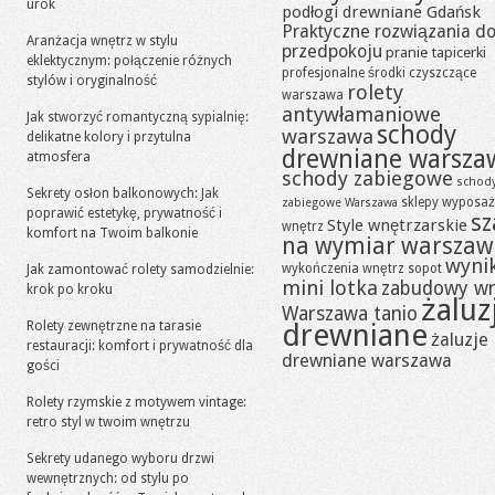
urok
podłogi drewniane Gdańsk
Praktyczne rozwiązania d
Aranżacja wnętrz w stylu
przedpokoju
pranie tapicerki
eklektycznym: połączenie różnych
profesjonalne środki czyszczące
stylów i oryginalność
rolety
warszawa
antywłamaniowe
Jak stworzyć romantyczną sypialnię:
schody
warszawa
delikatne kolory i przytulna
drewniane warsza
atmosfera
schody zabiegowe
schod
Sekrety osłon balkonowych: Jak
sklepy wyposaż
zabiegowe Warszawa
poprawić estetykę, prywatność i
sz
Style wnętrzarskie
wnętrz
komfort na Twoim balkonie
na wymiar warszaw
wynik
wykończenia wnętrz sopot
Jak zamontować rolety samodzielnie:
mini lotka
zabudowy w
krok po kroku
żaluz
Warszawa tanio
drewniane
Rolety zewnętrzne na tarasie
żaluzje
restauracji: komfort i prywatność dla
drewniane warszawa
gości
Rolety rzymskie z motywem vintage:
retro styl w twoim wnętrzu
Sekrety udanego wyboru drzwi
wewnętrznych: od stylu po