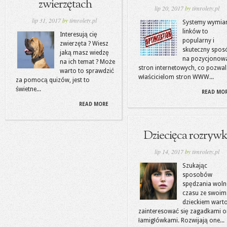
zwierzętach
lip 20, 2017
by
timrolety.pl
lip 31, 2017
by
timrolety.pl
Systemy wymia
linków to
Interesują cię
popularny i
zwierzęta ? Wiesz
skuteczny spos
jaką masz wiedzę
na pozycjonow
na ich temat ? Może
stron internetowych, co pozwa
warto to sprawdzić
właścicielom stron WWW...
za pomocą quizów, jest to
świetne...
READ MO
READ MORE
Dziecięca rozryw
lip 14, 2017
by
timrolety.pl
Szukając
sposobów
spędzania wol
czasu ze swoim
dzieckiem wart
zainteresować się zagadkami o
łamigłówkami. Rozwijają one...