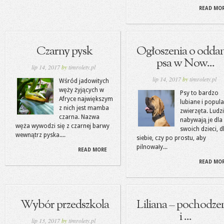
READ MO
Czarny pysk
Ogłoszenia o odda
psa w Now...
lip 14, 2017
by
timrolety.pl
lip 14, 2017
by
timrolety.pl
Wśród jadowitych
węży żyjących w
Psy to bardzo
Afryce największym
lubiane i popul
z nich jest mamba
zwierzęta. Ludz
czarna. Nazwa
nabywają je dla
węża wywodzi się z czarnej barwy
swoich dzieci, d
wewnątrz pyska....
siebie, czy po prostu, aby
pilnowały...
READ MORE
READ MO
Wybór przedszkola
Liliana – pochodze
i ...
lip 13, 2017
by
timrolety.pl