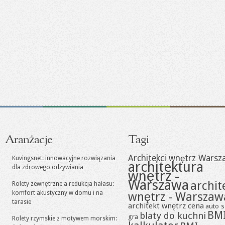
Aranżacje
Tagi
Architekci wnętrz Warsz
Kuvingsnet: innowacyjne rozwiązania
architektura
dla zdrowego odżywiania
wnętrz -
Warszawa
archit
Rolety zewnętrzne a redukcja hałasu:
komfort akustyczny w domu i na
wnętrz - Warszaw
tarasie
architekt wnętrz cena
auto s
BM
blaty do kuchni
gra
Rolety rzymskie z motywem morskim: