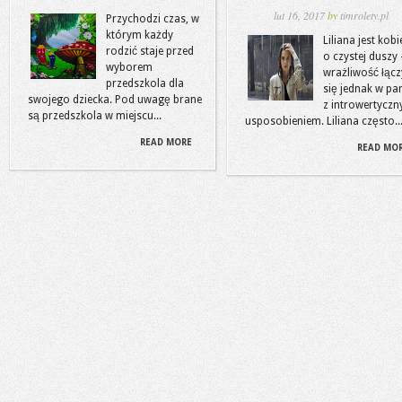
lut 16, 2017
by
timrolety.pl
Przychodzi czas, w
którym każdy
Liliana jest kobi
rodzić staje przed
o czystej duszy –
wyborem
wrażliwość łącz
przedszkola dla
się jednak w pa
swojego dziecka. Pod uwagę brane
z introwertycz
są przedszkola w miejscu...
usposobieniem. Liliana często..
READ MORE
READ MO