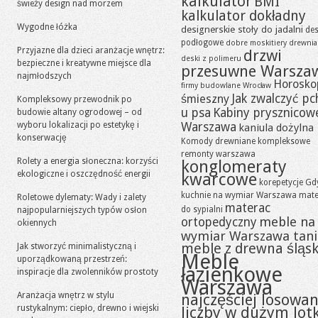
kalkulator
BMI
świeży design nad morzem
kalkulator dokładny
Wygodne łóżka
designerskie stoły do jadalni
des
podłogowe
dobre moskitiery
drewni
Przyjazne dla dzieci aranżacje wnętrz:
drzwi
deski z polimeru
bezpieczne i kreatywne miejsce dla
przesuwne Warsza
najmłodszych
Horosko
firmy budowlane Wrocław
Jak zwalczyć pc
śmieszny
Kompleksowy przewodnik po
u psa
Kabiny prysznicow
budowie altany ogrodowej – od
wyboru lokalizacji po estetykę i
Warszawa
kaniula dożylna
konserwację
Komody drewniane
kompleksowe
remonty warszawa
Rolety a energia słoneczna: korzyści
konglomeraty
ekologiczne i oszczędność energii
kwarcowe
korepetycje Gd
kuchnie na wymiar Warszawa
mate
Roletowe dylematy: Wady i zalety
materac
do sypialni
najpopularniejszych typów osłon
meble na
ortopedyczny
okiennych
wymiar Warszawa tan
meble z drewna śląsk
Jak stworzyć minimalistyczną i
Meble
uporządkowaną przestrzeń:
łazienkowe
inspiracje dla zwolenników prostoty
Warszawa
Aranżacja wnętrz w stylu
najczęściej losowa
rustykalnym: ciepło, drewno i wiejski
liczby w dużym lot