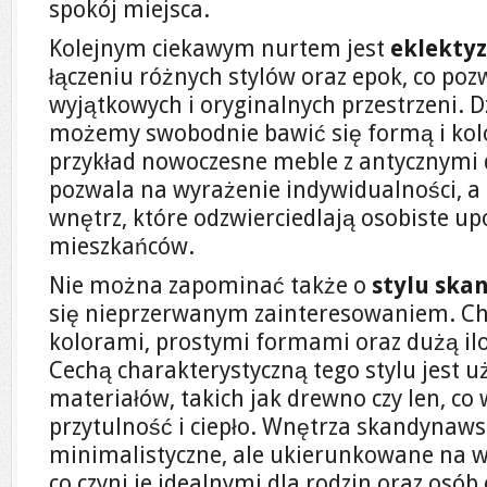
spokój miejsca.
Kolejnym ciekawym nurtem jest
eklekty
łączeniu różnych stylów oraz epok, co po
wyjątkowych i oryginalnych przestrzeni. 
możemy swobodnie bawić się formą i kolo
przykład nowoczesne meble z antycznymi 
pozwala na wyrażenie indywidualności, a
wnętrz, które odzwierciedlają osobiste up
mieszkańców.
Nie można zapominać także o
stylu sk
się nieprzerwanym zainteresowaniem. Ch
kolorami, prostymi formami oraz dużą ilo
Cechą charakterystyczną tego stylu jest u
materiałów, takich jak drewno czy len, c
przytulność i ciepło. Wnętrza skandynaws
minimalistyczne, ale ukierunkowane na w
co czyni je idealnymi dla rodzin oraz osób