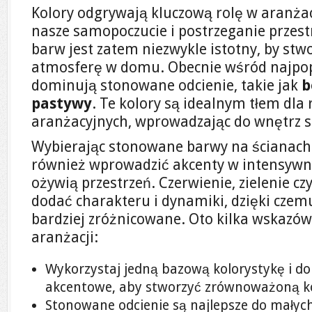
Kolory odgrywają kluczową rolę w aranżac
nasze samopoczucie i postrzeganie przest
barw jest zatem niezwykle istotny, by st
atmosferę w domu. Obecnie wśród najpop
dominują stonowane odcienie, takie jak
b
pastywy
. Te kolory są idealnym tłem dla
aranżacyjnych, wprowadzając do wnętrz sp
Wybierając stonowane barwy na ścianach
również wprowadzić akcenty w intensywny
ożywią przestrzeń. Czerwienie, zielenie c
dodać charakteru i dynamiki, dzięki czemu
bardziej zróżnicowane. Oto kilka wskazówe
aranżacji:
Wykorzystaj jedną bazową kolorystykę i dob
akcentowe, aby stworzyć zrównoważoną k
Stonowane odcienie są najlepsze do małyc