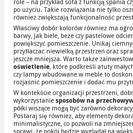
role – na przykład sofa z funkcją spania cz
po użyciu. Takie rozwiązania nie tylko osz
również zwiększają funkcjonalność przest
Właściwy dobór kolorów również ma ogro
barwy, jak biele, beże czy pastelowe odcien
powiększyć pomieszczenie. Unikaj ciemny
przytłaczać niewielką przestrzeń oraz spr
jeszcze mniejsza. Warto także zainwesto
oświetlenie
, które podkreśli atuty mały
czy lampy wbudowane w meble to doskona
rozjaśnić pomieszczenie i dodać mu przyt
W kontekście organizacji przestrzeni, do
wykorzystanie
sposobów na przechowy
półki wiszące mogą być zarówno dekoracyjn
Postaraj się również, aby elementy dekora
minimalistyczne, co pozwoli na zmniejsze
sprawi, że pokój będzie wyglądał na więks