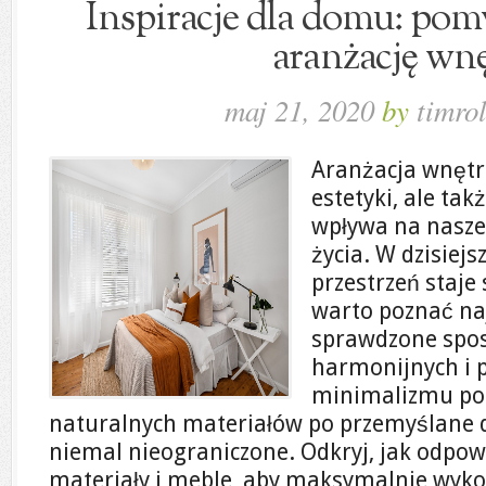
Inspiracje dla domu: pomy
aranżację wnę
maj 21, 2020
by
timrol
Aranżacja wnętrz
estetyki, ale tak
wpływa na nasze
życia. W dzisiejs
przestrzeń staje 
warto poznać na
sprawdzone spos
harmonijnych i 
minimalizmu po 
naturalnych materiałów po przemyślane d
niemal nieograniczone. Odkryj, jak odpow
materiały i meble, aby maksymalnie wyko