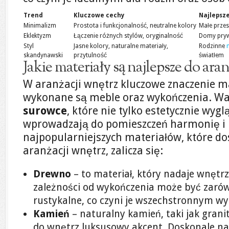
Trend
Kluczowe cechy
Najlepsz
Minimalizm
Prostota i funkcjonalność, neutralne kolory
Małe przes
Eklektyzm
Łączenie różnych stylów, oryginalność
Domy prywa
Styl
Jasne kolory, naturalne materiały,
Rodzinne
skandynawski
przytulność
światłem
Jakie materiały są najlepsze do aran
W aranżacji wnętrz kluczowe znaczenie ma
wykonane są meble oraz wykończenia. Wa
surowce
, które nie tylko estetycznie wygl
wprowadzają do pomieszczeń harmonię i b
najpopularniejszych materiałów, które do
aranżacji wnętrz, zalicza się:
Drewno
– to materiał, który nadaje wnętrz
zależności od wykończenia może być zarówn
rustykalne, co czyni je wszechstronnym w
Kamień
– naturalny kamień, taki jak gra
do wnętrz luksusowy akcent. Doskonale nad