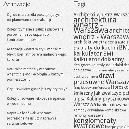
Aranżacje
Tagi
Architekci wnętrz Warsz
Ogród marzeń dla początkujących –
architektura
od planowania do realizacji
wnętrz -
Warszawa
archit
Rolety rzymskie a żaluzje plisowane:
porównanie rozwiązań do
wnętrz - Warszaw
kontrolowania światła
architekt wnętrz cena
auto s
BM
blaty do kuchni
gra
Aranżacja wnętrz w stylu morskim:
kalkulator
BMI
błękit, biel i atmosfera nadmorskiego
kalkulator dokładny
kurortu
designerskie stoły do jadalni
des
Naturalne materiały w aranżacji
podłogowe
dobre moskitiery
drewni
drzwi
wnętrz: piękno i ekologia w każdym
deski z polimeru
pomieszczeniu
przesuwne Warsza
Horosko
firmy budowlane Wrocław
Czy drewniany garaż jest wytrzymały?
Jak zwalczyć pc
śmieszny
u psa
Kabiny prysznicow
Rolety plisowane: lekkość i elegancja
w twoim domu
Warszawa
kaniula dożylna
Komody drewniane
kompleksowe
Naprawa lodówek Wrocław:
remonty warszawa
profesjonalne usługi naprawy i
konglomeraty
serwisu lodówek
kwarcowe
korepetycje Gd