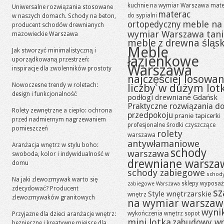
kuchnie na wymiar Warszawa
mate
Uniwersalne rozwiązania stosowane
materac
do sypialni
w naszych domach. Schody na beton,
meble na
ortopedyczny
producent schodów drewnianych
wymiar Warszawa tan
mazowieckie Warszawa
meble z drewna śląsk
Meble
Jak stworzyć minimalistyczną i
łazienkowe
uporządkowaną przestrzeń:
Warszawa
inspiracje dla zwolenników prostoty
najczęściej losowa
Nowoczesne trendy w roletach:
liczby w dużym lot
design i funkcjonalność
podłogi drewniane Gdańsk
Praktyczne rozwiązania d
Rolety zewnętrzne a ciepło: ochrona
przedpokoju
pranie tapicerki
przed nadmiernym nagrzewaniem
profesjonalne środki czyszczące
pomieszczeń
rolety
warszawa
antywłamaniowe
Aranżacja wnętrz w stylu boho:
schody
warszawa
swoboda, kolor i indywidualność w
drewniane warsza
domu
schody zabiegowe
schod
Na jaki zlewozmywak warto się
sklepy wyposaż
zabiegowe Warszawa
zdecydować? Producent
sz
Style wnętrzarskie
wnętrz
zlewozmywaków granitowych
na wymiar warszaw
wynik
wykończenia wnętrz sopot
Przyjazne dla dzieci aranżacje wnętrz:
mini lotka
zabudowy w
bezpieczne i kreatywne miejsce dla