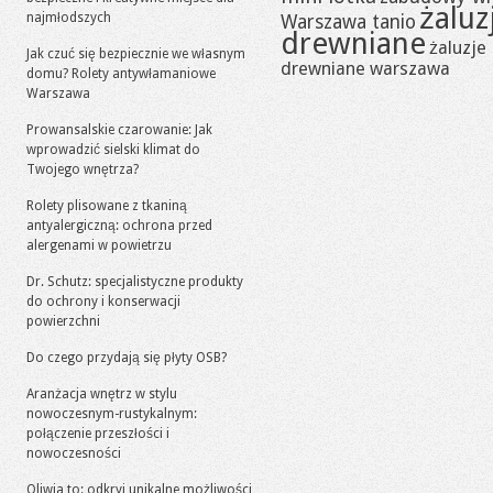
żaluz
najmłodszych
Warszawa tanio
drewniane
żaluzje
Jak czuć się bezpiecznie we własnym
drewniane warszawa
domu? Rolety antywłamaniowe
Warszawa
Prowansalskie czarowanie: Jak
wprowadzić sielski klimat do
Twojego wnętrza?
Rolety plisowane z tkaniną
antyalergiczną: ochrona przed
alergenami w powietrzu
Dr. Schutz: specjalistyczne produkty
do ochrony i konserwacji
powierzchni
Do czego przydają się płyty OSB?
Aranżacja wnętrz w stylu
nowoczesnym-rustykalnym:
połączenie przeszłości i
nowoczesności
Oliwia to: odkryj unikalne możliwości