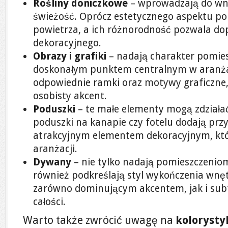
Rośliny doniczkowe
– wprowadzają do wnę
świeżość. Oprócz estetycznego aspektu po
powietrza, a ich różnorodność pozwala do
dekoracyjnego.
Obrazy i grafiki
– nadają charakter pomie
doskonałym punktem centralnym w aranżac
odpowiednie ramki oraz motywy graficzne
osobisty akcent.
Poduszki
– te małe elementy mogą zdziałać
poduszki na kanapie czy fotelu dodają przy
atrakcyjnym elementem dekoracyjnym, któ
aranżacji.
Dywany
– nie tylko nadają pomieszczenio
również podkreślają styl wykończenia wn
zarówno dominującym akcentem, jak i su
całości.
Warto także zwrócić uwagę na
kolorysty