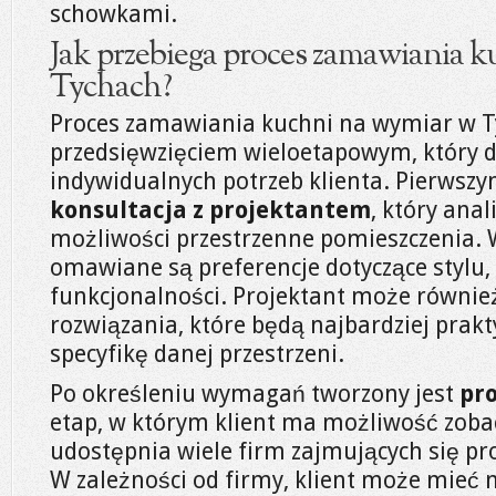
schowkami.
Jak przebiega proces zamawiania 
Tychach?
Proces zamawiania kuchni na wymiar w Ty
przedsięwzięciem wieloetapowym, który d
indywidualnych potrzeb klienta. Pierwszy
konsultacja z projektantem
, który ana
możliwości przestrzenne pomieszczenia. 
omawiane są preferencje dotyczące stylu,
funkcjonalności. Projektant może równi
rozwiązania, które będą najbardziej prak
specyfikę danej przestrzeni.
Po określeniu wymagań tworzony jest
pr
etap, w którym klient ma możliwość zobacz
udostępnia wiele firm zajmujących się p
W zależności od firmy, klient może mie