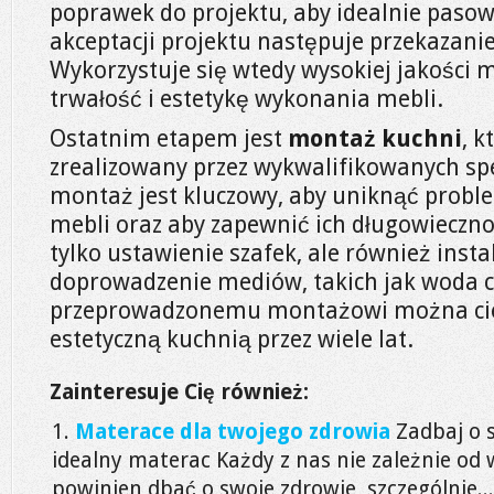
poprawek do projektu, aby idealnie pasowa
akceptacji projektu następuje przekazanie
Wykorzystuje się wtedy wysokiej jakości m
trwałość i estetykę wykonania mebli.
Ostatnim etapem jest
montaż kuchni
, k
zrealizowany przez wykwalifikowanych spe
montaż jest kluczowy, aby uniknąć prob
mebli oraz aby zapewnić ich długowieczn
tylko ustawienie szafek, ale również inst
doprowadzenie mediów, takich jak woda cz
przeprowadzonemu montażowi można cies
estetyczną kuchnią przez wiele lat.
Zainteresuje Cię również:
Materace dla twojego zdrowia
Zadbaj o 
idealny materac Każdy z nas nie zależnie od
powinien dbać o swoje zdrowie, szczególnie...