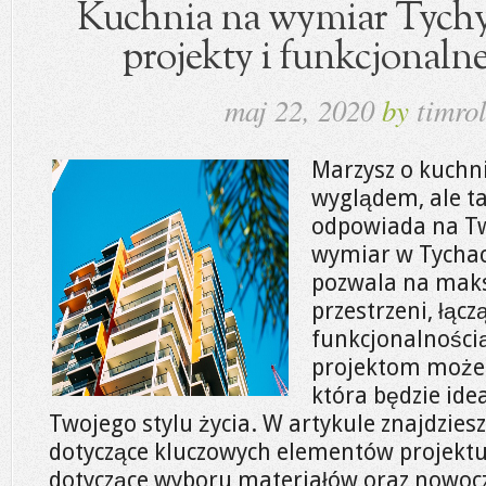
Kuchnia na wymiar Tychy
projekty i funkcjonaln
maj 22, 2020
by
timrol
Marzysz o kuchni
wyglądem, ale ta
odpowiada na Tw
wymiar w Tychac
pozwala na mak
przestrzeni, łącz
funkcjonalności
projektom możes
która będzie id
Twojego stylu życia. W artykule znajdzies
dotyczące kluczowych elementów projektu,
dotyczące wyboru materiałów oraz nowocz