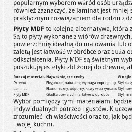
popularnym wyborem wśród osób urządza
również zaznaczyć, że laminat jest mniej s
praktycznym rozwiązaniem dla rodzin z d
Płyty MDF
to kolejna alternatywa, która 
Są to płyty wykonane z wiórów drzewnych,
powierzchnię idealną do malowania lub o
zaletą jest łatwość w obróbce oraz duża 
odkształcenia. Płyty MDF są świetnym wyb
poszukują estetyki zbliżonej do drewna, a
Rodzaj materiału
Najważniejsze cechy
W najl
Drewno
Eleganckie, naturalne, wymaga impregnacji
Styl kla
Laminat
Ekonomiczny, odporny, łatwy w utrzymaniu
Styl no
Płyty MDF
Gładka powierzchnia, łatwe w obróbce
Styl min
Wybór pomiędzy tymi materiałami będzie 
indywidualnych potrzeb i gustów. Kluczowe
zrozumieć ich właściwości oraz to, jak bę
Twojej kuchni.