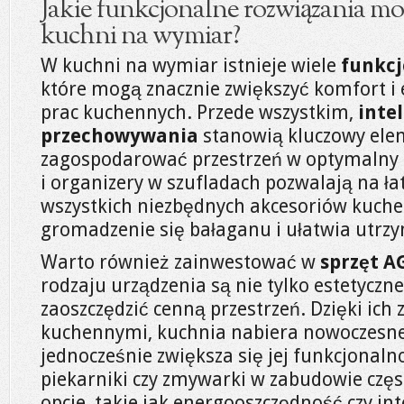
Jakie funkcjonalne rozwiązania m
kuchni na wymiar?
W kuchni na wymiar istnieje wiele
funkcj
które mogą znacznie zwiększyć komfort i
prac kuchennych. Przede wszystkim,
inte
przechowywania
stanowią kluczowy elem
zagospodarować przestrzeń w optymalny 
i organizery w szufladach pozwalają na ła
wszystkich niezbędnych akcesoriów kuche
gromadzenie się bałaganu i ułatwia utrz
Warto również zainwestować w
sprzęt A
rodzaju urządzenia są nie tylko estetyczne
zaoszczędzić cenną przestrzeń. Dzięki ic
kuchennymi, kuchnia nabiera nowoczesne
jednocześnie zwiększa się jej funkcjonaln
piekarniki czy zmywarki w zabudowie czę
opcje, takie jak energooszczędność czy in