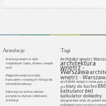
Aranżacje
Tagi
Architekci wnętrz Warsz
Aranżacja wnętrz w stylu
architektura
rustykalnym: ciepło, drewno i wiejski
wnętrz -
urok
Warszawa
archit
Eleganckie wnętrza w stylu
wnętrz - Warszaw
francuskim: romantyzm i finezja dla
architekt wnętrz cena
auto s
miłośników luksusu
BM
blaty do kuchni
gra
kalkulator
BMI
Dekoracje na stole w salonie:
kalkulator dokładny
pomysły na stylowe i efektowne
designerskie stoły do jadalni
aranżacje
des
podłogowe
dobre moskitiery
drewni