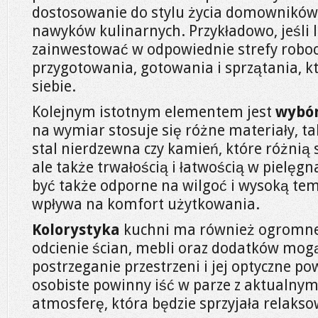
dostosowanie do stylu życia domowników 
nawyków kulinarnych. Przykładowo, jeśli 
zainwestować w odpowiednie strefy robocz
przygotowania, gotowania i sprzątania, k
siebie.
Kolejnym istotnym elementem jest
wybór
na wymiar stosuje się różne materiały, ta
stal nierdzewna czy kamień, które różnią 
ale także trwałością i łatwością w pielęgn
być także odporne na wilgoć i wysoką te
wpływa na komfort użytkowania.
Kolorystyka
kuchni ma również ogromne
odcienie ścian, mebli oraz dodatków mog
postrzeganie przestrzeni i jej optyczne po
osobiste powinny iść w parze z aktualnym
atmosferę, która będzie sprzyjała relakso