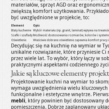
materiałów, sprzęt AGD oraz ergonomiczn
zwiększą komfort użytkowania. Przykład
być uwzględnione w projekcie, to:
Element
Opis
Blaty kuchenne
Wybór materiału (np. granit, laminat) wpływa na trwałość
Szafki i szuflady
Możliwość dostosowania rozmiarów, kolorów i systemó
Oświetlenie
Właściwie dobrane oświetlenie zapewnia komfort pracy i
Decydując się na kuchnię na wymiar w Ty
unikalne rozwiązanie, które przyniesie Ci
przez wiele lat. To wybór, który łączy w s
praktycznymi aspektami codziennego życi
Jakie są kluczowe elementy projek
Projektowanie kuchni na wymiar to skomp
wymaga uwzględnienia wielu kluczowych 
funkcjonalne i estetyczne wnętrze. Pierws
mebli
, który powinien być dostosowany d
pomieszczenia. Dobrze zaplanowany ukła