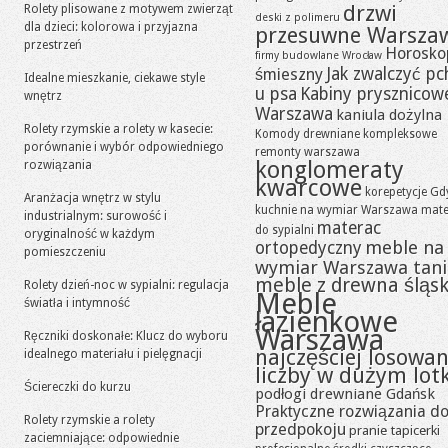
drzwi
Rolety plisowane z motywem zwierząt
deski z polimeru
dla dzieci: kolorowa i przyjazna
przesuwne Warsza
przestrzeń
Horosko
firmy budowlane Wrocław
Jak zwalczyć pc
śmieszny
Idealne mieszkanie, ciekawe style
u psa
Kabiny prysznicow
wnętrz
Warszawa
kaniula dożylna
Rolety rzymskie a rolety w kasecie:
Komody drewniane
kompleksowe
porównanie i wybór odpowiedniego
remonty warszawa
konglomeraty
rozwiązania
kwarcowe
korepetycje Gd
Aranżacja wnętrz w stylu
kuchnie na wymiar Warszawa
mate
industrialnym: surowość i
materac
do sypialni
oryginalność w każdym
meble na
ortopedyczny
pomieszczeniu
wymiar Warszawa tan
meble z drewna śląsk
Rolety dzień-noc w sypialni: regulacja
Meble
światła i intymność
łazienkowe
Warszawa
Ręczniki doskonałe: Klucz do wyboru
najczęściej losowa
idealnego materiału i pielęgnacji
liczby w dużym lot
Ściereczki do kurzu
podłogi drewniane Gdańsk
Praktyczne rozwiązania d
Rolety rzymskie a rolety
przedpokoju
pranie tapicerki
zaciemniające: odpowiednie