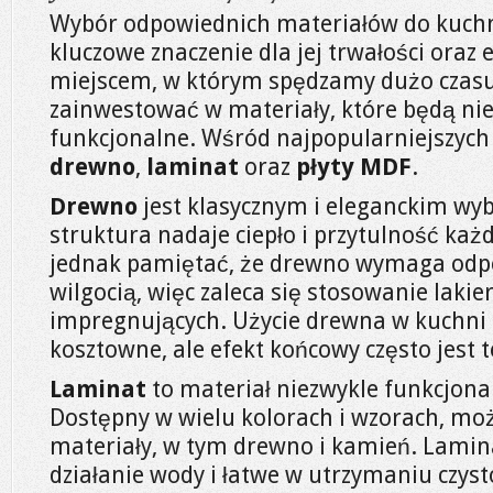
Wybór odpowiednich materiałów do kuch
kluczowe znaczenie dla jej trwałości oraz e
miejscem, w którym spędzamy dużo czasu
zainwestować w materiały, które będą nie 
funkcjonalne. Wśród najpopularniejszych 
drewno
,
laminat
oraz
płyty MDF
.
Drewno
jest klasycznym i eleganckim wy
struktura nadaje ciepło i przytulność k
jednak pamiętać, że drewno wymaga odpo
wilgocią, więc zaleca się stosowanie lakie
impregnujących. Użycie drewna w kuchni
kosztowne, ale efekt końcowy często jest 
Laminat
to materiał niezwykle funkcjona
Dostępny w wielu kolorach i wzorach, mo
materiały, w tym drewno i kamień. Lamin
działanie wody i łatwe w utrzymaniu czysto