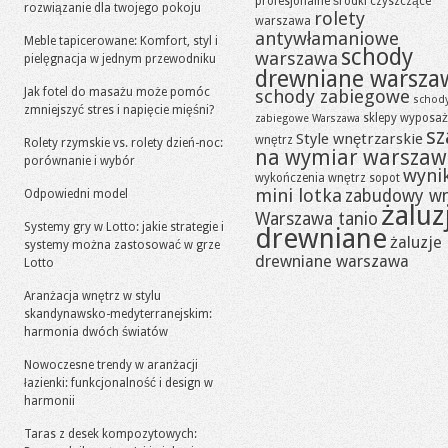
profesjonalne środki czyszczące
rozwiązanie dla twojego pokoju
rolety
warszawa
antywłamaniowe
Meble tapicerowane: Komfort, styl i
schody
warszawa
pielęgnacja w jednym przewodniku
drewniane warsza
Jak fotel do masażu może pomóc
schody zabiegowe
schod
zmniejszyć stres i napięcie mięśni?
sklepy wyposaż
zabiegowe Warszawa
sz
Style wnętrzarskie
wnętrz
Rolety rzymskie vs. rolety dzień-noc:
na wymiar warszaw
porównanie i wybór
wynik
wykończenia wnętrz sopot
mini lotka
zabudowy w
Odpowiedni model
żaluz
Warszawa tanio
Systemy gry w Lotto: jakie strategie i
drewniane
żaluzje
systemy można zastosować w grze
drewniane warszawa
Lotto
Aranżacja wnętrz w stylu
skandynawsko-medyterranejskim:
harmonia dwóch światów
Nowoczesne trendy w aranżacji
łazienki: funkcjonalność i design w
harmonii
Taras z desek kompozytowych: