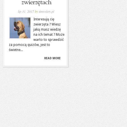
zwierzętach
lip 31, 2017
by
timrolety.pl
Interesują cię
zwierzęta ? Wiesz
jaką masz wiedzę
na ich temat ? Może
warto to sprawdzić
za pomocą quizów, jest to
świetne...
READ MORE