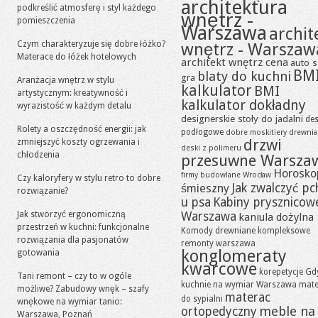
architektura
podkreślić atmosferę i styl każdego
wnętrz -
pomieszczenia
Warszawa
archit
Czym charakteryzuje się dobre łóżko?
wnętrz - Warszaw
Materace do łóżek hotelowych
architekt wnętrz cena
auto s
BM
blaty do kuchni
gra
Aranżacja wnętrz w stylu
kalkulator
BMI
artystycznym: kreatywność i
kalkulator dokładny
wyrazistość w każdym detalu
designerskie stoły do jadalni
des
Rolety a oszczędność energii: jak
podłogowe
dobre moskitiery
drewni
drzwi
zmniejszyć koszty ogrzewania i
deski z polimeru
chłodzenia
przesuwne Warsza
Horosko
firmy budowlane Wrocław
Czy kaloryfery w stylu retro to dobre
Jak zwalczyć pc
śmieszny
rozwiązanie?
u psa
Kabiny prysznicow
Jak stworzyć ergonomiczną
Warszawa
kaniula dożylna
przestrzeń w kuchni: funkcjonalne
Komody drewniane
kompleksowe
rozwiązania dla pasjonatów
remonty warszawa
konglomeraty
gotowania
kwarcowe
korepetycje Gd
Tani remont – czy to w ogóle
kuchnie na wymiar Warszawa
mate
możliwe? Zabudowy wnęk – szafy
materac
do sypialni
wnękowe na wymiar tanio:
meble na
ortopedyczny
Warszawa, Poznań