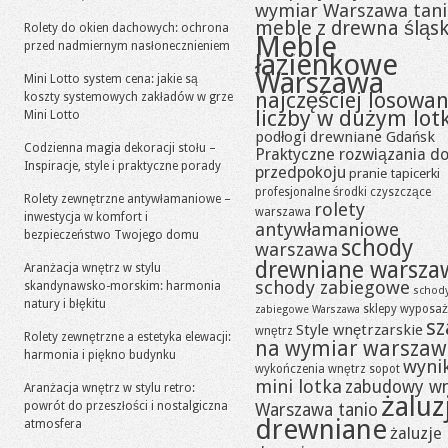
wymiar Warszawa tan
meble z drewna śląsk
Rolety do okien dachowych: ochrona
Meble
przed nadmiernym nasłonecznieniem
łazienkowe
Warszawa
Mini Lotto system cena: jakie są
najczęściej losowa
koszty systemowych zakładów w grze
liczby w dużym lot
Mini Lotto
podłogi drewniane Gdańsk
Codzienna magia dekoracji stołu –
Praktyczne rozwiązania d
Inspiracje, style i praktyczne porady
przedpokoju
pranie tapicerki
profesjonalne środki czyszczące
Rolety zewnętrzne antywłamaniowe –
rolety
warszawa
inwestycja w komfort i
antywłamaniowe
bezpieczeństwo Twojego domu
schody
warszawa
drewniane warsza
Aranżacja wnętrz w stylu
schody zabiegowe
skandynawsko-morskim: harmonia
schod
natury i błękitu
sklepy wyposaż
zabiegowe Warszawa
sz
Style wnętrzarskie
wnętrz
Rolety zewnętrzne a estetyka elewacji:
na wymiar warszaw
harmonia i piękno budynku
wynik
wykończenia wnętrz sopot
mini lotka
zabudowy w
Aranżacja wnętrz w stylu retro:
żaluz
powrót do przeszłości i nostalgiczna
Warszawa tanio
drewniane
atmosfera
żaluzje