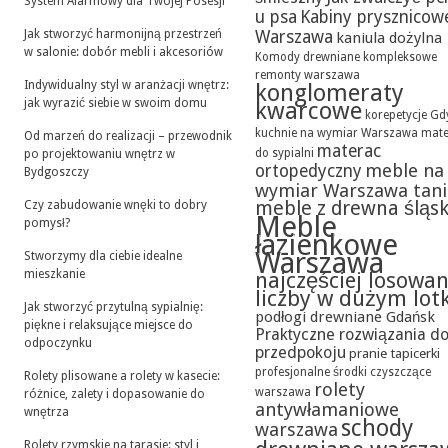
System Alarmowy dla Twojej Posesji
u psa
Kabiny prysznicow
Jak stworzyć harmonijną przestrzeń
Warszawa
kaniula dożylna
w salonie: dobór mebli i akcesoriów
Komody drewniane
kompleksowe
remonty warszawa
Indywidualny styl w aranżacji wnętrz:
konglomeraty
jak wyrazić siebie w swoim domu
kwarcowe
korepetycje Gd
kuchnie na wymiar Warszawa
mate
Od marzeń do realizacji – przewodnik
materac
do sypialni
po projektowaniu wnętrz w
meble na
ortopedyczny
Bydgoszczy
wymiar Warszawa tan
meble z drewna śląsk
Czy zabudowanie wnęki to dobry
Meble
pomysł?
łazienkowe
Warszawa
Stworzymy dla ciebie idealne
mieszkanie
najczęściej losowa
liczby w dużym lot
Jak stworzyć przytulną sypialnię:
podłogi drewniane Gdańsk
piękne i relaksujące miejsce do
Praktyczne rozwiązania d
odpoczynku
przedpokoju
pranie tapicerki
profesjonalne środki czyszczące
Rolety plisowane a rolety w kasecie:
rolety
warszawa
różnice, zalety i dopasowanie do
antywłamaniowe
wnętrza
schody
warszawa
Rolety rzymskie na tarasie: styl i