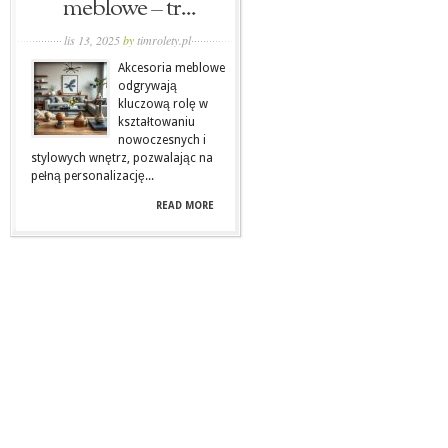
meblowe – tr...
lis 13, 2025
by
timrolety.pl
Akcesoria meblowe
odgrywają
kluczową rolę w
kształtowaniu
nowoczesnych i
stylowych wnętrz, pozwalając na
pełną personalizację...
READ MORE