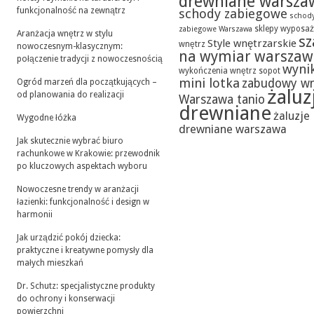
drewniane warsza
funkcjonalność na zewnątrz
schody zabiegowe
schod
sklepy wyposaż
zabiegowe Warszawa
Aranżacja wnętrz w stylu
sz
Style wnętrzarskie
wnętrz
nowoczesnym-klasycznym:
na wymiar warszaw
połączenie tradycji z nowoczesnością
wynik
wykończenia wnętrz sopot
mini lotka
zabudowy w
Ogród marzeń dla początkujących –
żaluz
od planowania do realizacji
Warszawa tanio
drewniane
żaluzje
Wygodne łóżka
drewniane warszawa
Jak skutecznie wybrać biuro
rachunkowe w Krakowie: przewodnik
po kluczowych aspektach wyboru
Nowoczesne trendy w aranżacji
łazienki: funkcjonalność i design w
harmonii
Jak urządzić pokój dziecka:
praktyczne i kreatywne pomysły dla
małych mieszkań
Dr. Schutz: specjalistyczne produkty
do ochrony i konserwacji
powierzchni