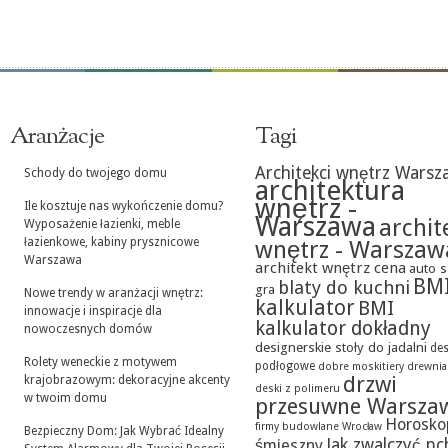
Aranżacje
Tagi
Architekci wnętrz Warsz
Schody do twojego domu
architektura
wnętrz -
Ile kosztuje nas wykończenie domu?
Warszawa
archit
Wyposażenie łazienki, meble
łazienkowe, kabiny prysznicowe
wnętrz - Warszaw
Warszawa
architekt wnętrz cena
auto s
BM
blaty do kuchni
gra
Nowe trendy w aranżacji wnętrz:
kalkulator
BMI
innowacje i inspiracje dla
kalkulator dokładny
nowoczesnych domów
designerskie stoły do jadalni
des
Rolety weneckie z motywem
podłogowe
dobre moskitiery
drewni
drzwi
krajobrazowym: dekoracyjne akcenty
deski z polimeru
w twoim domu
przesuwne Warsza
Horosko
firmy budowlane Wrocław
Bezpieczny Dom: Jak Wybrać Idealny
Jak zwalczyć pc
śmieszny