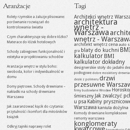
Aranżacje
Tagi
Architekci wnętrz Warsz
Rolety rzymskie a żaluzje plisowane:
architektura
porównanie rozwiązań do
wnętrz -
kontrolowania światła
Warszawa
archit
Czym charakteryzuje się dobre łóżko?
wnętrz - Warszaw
Materace do łóżek hotelowych
architekt wnętrz cena
auto s
BM
blaty do kuchni
gra
Schody zabiegowe: funkcjonalność i
kalkulator
BMI
estetyka w projektowaniu schodów
kalkulator dokładny
Aranżacja wnętrz w stylu boho:
designerskie stoły do jadalni
des
swoboda, kolor i indywidualność w
podłogowe
dobre moskitiery
drewni
drzwi
domu
deski z polimeru
przesuwne Warsza
Domy piętrowe. Schody drewniane –
Horosko
firmy budowlane Wrocław
nakładki na schody drewniane
Jak zwalczyć pc
śmieszny
Warszawa
u psa
Kabiny prysznicow
Jak zaaranżować kącik do czytania:
Warszawa
kaniula dożylna
przytulność i komfort dla miłośników
Komody drewniane
kompleksowe
książek
remonty warszawa
konglomeraty
Odkryj tajniki naprawy rolet
kwarcowe