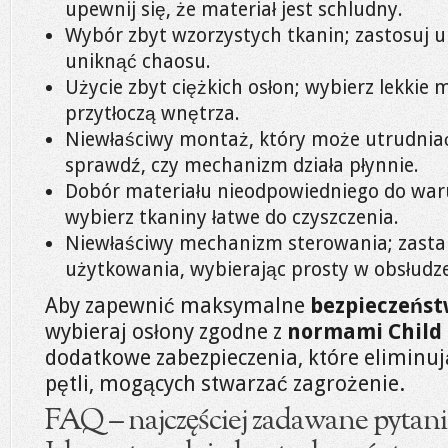
upewnij się, że materiał jest schludny.
Wybór zbyt wzorzystych tkanin; zastosuj u
uniknąć chaosu.
Użycie zbyt ciężkich osłon; wybierz lekkie m
przytłoczą wnętrza.
Niewłaściwy montaż, który może utrudniać 
sprawdź, czy mechanizm działa płynnie.
Dobór materiału nieodpowiedniego do waru
wybierz tkaniny łatwe do czyszczenia.
Niewłaściwy mechanizm sterowania; zast
użytkowania, wybierając prosty w obsłudz
Aby zapewnić maksymalne
bezpieczeńst
wybieraj osłony zgodne z
normami Child 
dodatkowe zabezpieczenia, które eliminu
pętli, mogących stwarzać zagrożenie.
FAQ – najczęściej zadawane pytani