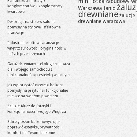
mini lotka
zabudowy w
Remont kuchni. Blaty z
żaluz
konglomeratów – konglomeraty
Warszawa tanio
drewniane
kwarcowe
żaluzje
drewniane warszawa
Dekoracje na stole w salonie:
pomysły na stylowe i efektowne
aranżacje
Industrialne loftowe aranżacje
wnętrz: surowość i oryginalność w
dużych przestrzeniach
Garaż drewniany – ekologiczna oaza
dla Twojego samochodu z
funkcjonalnością i estetyką w jednym
Jak wykorzystać niewielki balkon:
pomysły na przytulne i funkcjonalne
miejsce na świeżym powietrzu
Żaluzje: Klucz do Estetyki i
Funkcjonalności Twojego Wnętrza
Sekrety osłon balkonowych: Jak
poprawić estetykę, prywatność i
komfort na Twoim balkonie