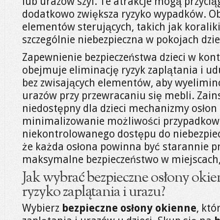
lub urazów szyi. Te atrakcje mogą przyciąg
dodatkowo zwiększa ryzyko wypadków. O
elementów sterujących, takich jak koraliki
szczególnie niebezpieczna w pokojach dzie
Zapewnienie bezpieczeństwa dzieci w kont
obejmuje eliminację ryzyk zaplątania i ud
bez zwisających elementów, aby wyelimi
urazów przy przewracaniu się mebli. Zai
niedostępny dla dzieci mechanizmy osłon
minimalizowanie możliwości przypadkow
niekontrolowanego dostępu do niebezpiec
że każda osłona powinna być starannie p
maksymalne bezpieczeństwo w miejscach, 
Jak wybrać bezpieczne osłony okie
ryzyko zaplątania i urazu?
Wybierz
bezpieczne osłony okienne
, kt