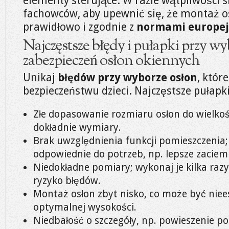
elementy sterujące. W razie wątpliwości 
fachowców, aby upewnić się, że montaż o
prawidłowo i zgodnie z
normami europej
Najczęstsze błędy i pułapki przy w
zabezpieczeń osłon okiennych
Unikaj
błędów przy wyborze osłon
, któr
bezpieczeństwu dzieci. Najczęstsze pułapki
Złe dopasowanie rozmiaru osłon do wielkośc
dokładnie wymiary.
Brak uwzględnienia funkcji pomieszczenia;
odpowiednie do potrzeb, np. lepsze zaciemn
Niedokładne pomiary; wykonaj je kilka raz
ryzyko błędów.
Montaż osłon zbyt nisko, co może być niee
optymalnej wysokości.
Niedbałość o szczegóły, np. powieszenie po