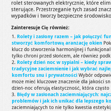
rolet sterowanych elektrycznie, które eli
sterujące. Przestrzeganie tych zasad znac
wypadków i tworzy bezpieczne środowisko 
Zainteresuje Cię również:
Rolety i zasłony razem – jak połączyć fun
stworzyć komfortową aranżację okien
Poł
klucz do stworzenia harmonijnej i funkcjonaln
tylko chroni przed słońcem, ale również podkre
Rolety dzień noc w sypialni – kiedy spraw
tradycyjne zaciemnienie i jak wybrać najle
komfortu snu i prywatności
Wybór odpowied
może mieć kluczowe znaczenie dla jakości sn
dzień-noc oferują elastyczność, która często
Błędy w zasłonach zaciemniających: najc
problemów i jak ich unikać dla lepszego 
zaciemniających to nie tylko kwestia estetyk