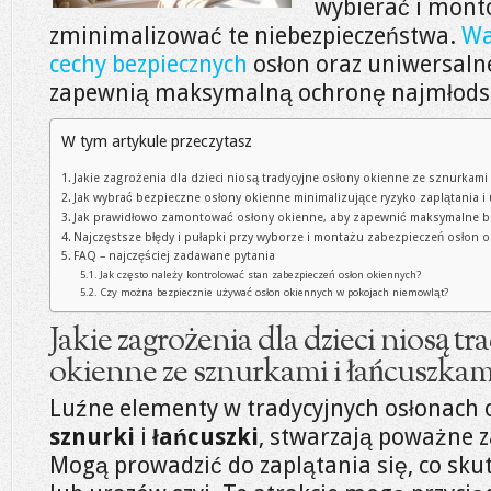
wybierać i mont
zminimalizować te niebezpieczeństwa.
Wa
cechy bezpiecznych
osłon oraz uniwersaln
zapewnią maksymalną ochronę najmłods
W tym artykule przeczytasz
Jakie zagrożenia dla dzieci niosą tradycyjne osłony okienne ze sznurkami
Jak wybrać bezpieczne osłony okienne minimalizujące ryzyko zaplątania i
Jak prawidłowo zamontować osłony okienne, aby zapewnić maksymalne b
Najczęstsze błędy i pułapki przy wyborze i montażu zabezpieczeń osłon 
FAQ – najczęściej zadawane pytania
Jak często należy kontrolować stan zabezpieczeń osłon okiennych?
Czy można bezpiecznie używać osłon okiennych w pokojach niemowląt?
Jakie zagrożenia dla dzieci niosą t
okienne ze sznurkami i łańcuszkam
Luźne elementy w tradycyjnych osłonach o
sznurki
i
łańcuszki
, stwarzają poważne z
Mogą prowadzić do zaplątania się, co sku