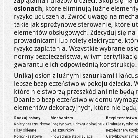
zaplątania i urazów u dzieci. Skup się na
osłonach
, które eliminują luźne elementy
ryzyko uduszenia. Zwróć uwagę na mecha
takie jak sprężynowe sterowanie, które u
elementów obsługowych. Zdecyduj się na
prowadnicami lub rolety elektryczne, któr
ryzyko zaplątania. Wszystkie wybrane osł
normy bezpieczeństwa, w tym certyfikacj
gwarantuje ich odpowiednią konstrukcję.
Unikaj osłon z luźnymi sznurkami i łańcu
lepsze bezpieczeństwo w pokoju dziecka. W
które nie stworzą przeszkód ani nie będą 
Dbanie o bezpieczeństwo w domu wymag
elementów dekoracyjnych, które nie będą 
Rodzaj osłony
Mechanizm
Bezpieczeństwo
Rolety bezsznurkowe
Sprężynowe, uchwyt dolnej belki
Eliminuje ryzyko z
Plisy okienne
Bez sznurków
Bezpieczne w użyt
Rolety kasetowe
Prowadnice stabilizujące
Certyfikowane me