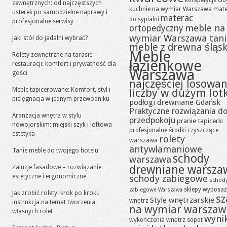
korepetycje Gd
zewnętrznych: od najczęstszych
kuchnie na wymiar Warszawa
mate
usterek po samodzielne naprawy i
materac
do sypialni
profesjonalne serwisy
meble na
ortopedyczny
wymiar Warszawa tan
Jaki stół do jadalni wybrać?
meble z drewna śląsk
Meble
Rolety zewnętrzne na tarasie
łazienkowe
restauracji: komfort i prywatność dla
Warszawa
gości
najczęściej losowa
Meble tapicerowane: Komfort, styl i
liczby w dużym lot
pielęgnacja w jednym przewodniku
podłogi drewniane Gdańsk
Praktyczne rozwiązania d
Aranżacja wnętrz w stylu
przedpokoju
pranie tapicerki
nowojorskim: miejski szyk i loftowa
profesjonalne środki czyszczące
estetyka
rolety
warszawa
antywłamaniowe
Tanie meble do twojego hotelu
schody
warszawa
drewniane warsza
Żaluzje fasadowe – rozwiązanie
estetyczne i ergonomiczne
schody zabiegowe
schod
sklepy wyposaż
zabiegowe Warszawa
Jak zrobić rolety: krok po kroku
sz
Style wnętrzarskie
wnętrz
instrukcja na temat tworzenia
na wymiar warszaw
własnych rolet
wynik
wykończenia wnętrz sopot