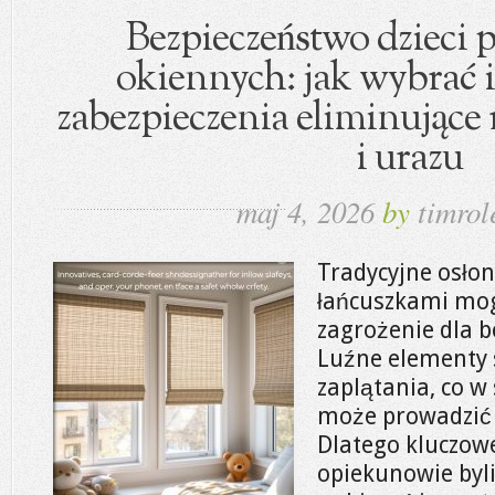
Bezpieczeństwo dzieci 
okiennych: jak wybrać
zabezpieczenia eliminujące 
i urazu
maj 4, 2026
by
timrol
Tradycyjne osłon
łańcuszkami mo
zagrożenie dla b
Luźne elementy s
zaplątania, co w
może prowadzić 
Dlatego kluczowe 
opiekunowie byli