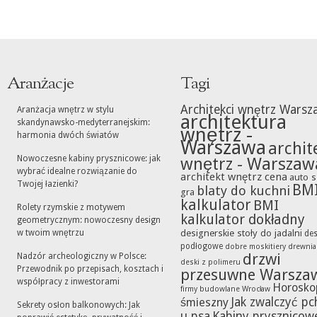
Aranżacje
Tagi
Architekci wnętrz Warsz
Aranżacja wnętrz w stylu
architektura
skandynawsko-medyterranejskim:
wnętrz -
harmonia dwóch światów
Warszawa
archit
Nowoczesne kabiny prysznicowe: jak
wnętrz - Warszaw
wybrać idealne rozwiązanie do
architekt wnętrz cena
auto s
Twojej łazienki?
BM
blaty do kuchni
gra
kalkulator
BMI
Rolety rzymskie z motywem
kalkulator dokładny
geometrycznym: nowoczesny design
designerskie stoły do jadalni
w twoim wnętrzu
des
podłogowe
dobre moskitiery
drewni
drzwi
Nadzór archeologiczny w Polsce:
deski z polimeru
Przewodnik po przepisach, kosztach i
przesuwne Warsza
współpracy z inwestorami
Horosko
firmy budowlane Wrocław
Jak zwalczyć pc
śmieszny
Sekrety osłon balkonowych: Jak
u psa
Kabiny prysznicow