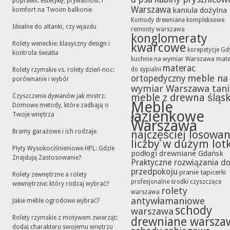
poprawić estetykę, prywatność i
Warszawa
kaniula dożylna
komfort na Twoim balkonie
Komody drewniane
kompleksowe
Idealne do altanki, czy wjazdu
remonty warszawa
konglomeraty
Rolety weneckie: klasyczny design i
kwarcowe
korepetycje Gd
kontrola światła
kuchnie na wymiar Warszawa
mate
materac
do sypialni
Rolety rzymskie vs. rolety dzień-noc:
meble na
ortopedyczny
porównanie i wybór
wymiar Warszawa tan
meble z drewna śląsk
Czyszczenie dywanów jak mistrz:
Meble
Domowe metody, które zadbają o
łazienkowe
Twoje wnętrza
Warszawa
Bramy garażowe i ich rodzaje
najczęściej losowa
liczby w dużym lot
Płyty Wysokociśnieniowe HPL: Gdzie
podłogi drewniane Gdańsk
Znajdują Zastosowanie?
Praktyczne rozwiązania d
przedpokoju
pranie tapicerki
Rolety zewnętrzne a rolety
profesjonalne środki czyszczące
wewnętrzne: który rodzaj wybrać?
rolety
warszawa
antywłamaniowe
Jakie meble ogrodowe wybrać?
schody
warszawa
Rolety rzymskie z motywem zwierząt:
drewniane warsza
dodaj charakteru swojemu wnętrzu