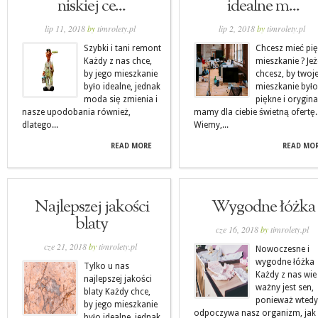
niskiej ce...
idealne m...
lip 11, 2018
by
timrolety.pl
lip 2, 2018
by
timrolety.pl
Szybki i tani remont
Chcesz mieć pi
Każdy z nas chce,
mieszkanie ? Jeż
by jego mieszkanie
chcesz, by twoj
było idealne, jednak
mieszkanie było
moda się zmienia i
piękne i orygina
nasze upodobania również,
mamy dla ciebie świetną ofertę.
dlatego...
Wiemy,...
READ MORE
READ MO
Najlepszej jakości
Wygodne łóżka
blaty
cze 16, 2018
by
timrolety.pl
cze 21, 2018
by
timrolety.pl
Nowoczesne i
wygodne łóżka
Tylko u nas
Każdy z nas wie
najlepszej jakości
ważny jest sen,
blaty Każdy chce,
ponieważ wtedy
by jego mieszkanie
odpoczywa nasz organizm, jak 
było idealne, jednak