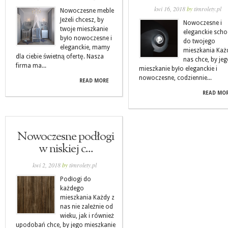
kwi 16, 2018
by
timrolety.pl
Nowoczesne meble
Jeżeli chcesz, by
Nowoczesne i
twoje mieszkanie
eleganckie sch
było nowoczesne i
do twojego
eleganckie, mamy
mieszkania Każ
dla ciebie świetną ofertę. Nasza
nas chce, by je
firma ma...
mieszkanie było eleganckie i
nowoczesne, codziennie...
READ MORE
READ MO
Nowoczesne podłogi
w niskiej c...
kwi 2, 2018
by
timrolety.pl
Podłogi do
każdego
mieszkania Każdy z
nas nie zależnie od
wieku, jak i również
upodobań chce, by jego mieszkanie