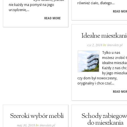
również ciało, dlatego...
nie każdy ma pomysł na jego
urządzenie,...
READ MO
READ MORE
Idealne mieszkani
cze 2, 2018
by
timrolety.pl
Tylko u nas
możesz zrobić 
idealne mieszka
Każdy z nas chc
by jego mieszka
czy dom był nowoczesny,
oryginalny i chce czuć...
READ MO
Szeroki wybór mebli
Schody zabiegow
do mieszkania
maj 30, 2018
by
timrolety.pl