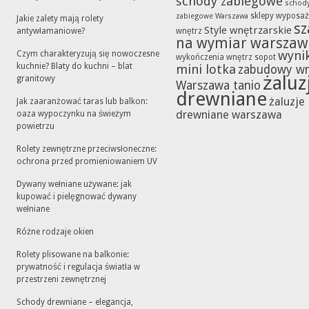
schody zabiegowe
schod
sklepy wyposaż
zabiegowe Warszawa
Jakie zalety mają rolety
sz
Style wnętrzarskie
antywłamaniowe?
wnętrz
na wymiar warszaw
wynik
Czym charakteryzują się nowoczesne
wykończenia wnętrz sopot
kuchnie? Blaty do kuchni – blat
mini lotka
zabudowy w
żaluz
granitowy
Warszawa tanio
drewniane
żaluzje
Jak zaaranżować taras lub balkon:
drewniane warszawa
oaza wypoczynku na świeżym
powietrzu
Rolety zewnętrzne przeciwsłoneczne:
ochrona przed promieniowaniem UV
Dywany wełniane używane: jak
kupować i pielęgnować dywany
wełniane
Różne rodzaje okien
Rolety plisowane na balkonie:
prywatność i regulacja światła w
przestrzeni zewnętrznej
Schody drewniane – elegancja,