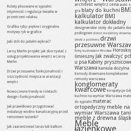
architekt wnętrz cena
auto s
Rolety plisowane w sypialni:
BM
blaty do kuchni
gra
intymność i regulacja światła w
kalkulator
BMI
przestrzeni relaksu
kalkulator dokładny
Grafika ryby: piękne i oryginalne
designerskie stoły do jadalni
des
motywy ryb w grafice
podłogowe
dobre moskitiery
drewni
drzwi
deski z polimeru
Jaki stół do jadalni wybrać?
przesuwne Warsza
Horosko
firmy budowlane Wrocław
Leroy Merlin projekt: jak skorzystać z
Jak zwalczyć pc
śmieszny
usług projektowania wnętrz w Leroy
u psa
Kabiny prysznicow
Merlin
Warszawa
kaniula dożylna
Drzwi przesuwne: funkcjonalność i
Komody drewniane
kompleksowe
oszczędność miejsca w aranżacji
remonty warszawa
wnętrz
konglomeraty
kwarcowe
korepetycje Gd
Nowoczesne trendy w roletach:
kuchnie na wymiar Warszawa
mate
design i funkcjonalność
materac
do sypialni
meble na
ortopedyczny
Jak prawidłowo przygotować
instalację wodno-kanalizacyjną przed
wymiar Warszawa tan
meble z drewna śląsk
remontem łazienki?
Meble
łazienkowe
Jak zaaranżować taras lub balkon: