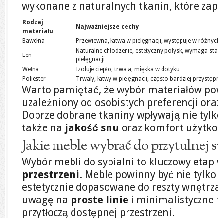
wykonane z naturalnych tkanin, które za
Rodzaj
Najważniejsze cechy
materiału
Bawełna
Przewiewna, łatwa w pielęgnacji, występuje w różny
Naturalne chłodzenie, estetyczny połysk, wymaga sta
Len
pielęgnacji
Wełna
Izoluje ciepło, trwała, miękka w dotyku
Poliester
Trwały, łatwy w pielęgnacji, często bardziej przystę
Warto pamiętać, że wybór materiałów po
uzależniony od osobistych preferencji ora
Dobrze dobrane tkaniny wpływają nie tylko
także na
jakość snu
oraz komfort użytko
Jakie meble wybrać do przytulnej s
Wybór mebli do sypialni to kluczowy etap
przestrzeni
. Meble powinny być nie tylko
estetycznie dopasowane do reszty wnętrza
uwagę na
proste linie
i minimalistyczne 
przytłoczą dostępnej przestrzeni.