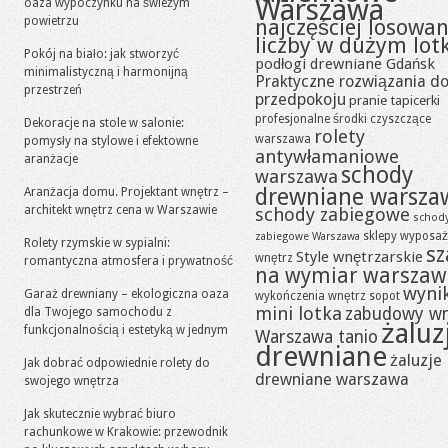
Warszawa
oaza wypoczynku na świeżym
powietrzu
najczęściej losowa
liczby w dużym lot
Pokój na biało: jak stworzyć
podłogi drewniane Gdańsk
minimalistyczną i harmonijną
Praktyczne rozwiązania d
przestrzeń
przedpokoju
pranie tapicerki
profesjonalne środki czyszczące
Dekoracje na stole w salonie:
rolety
warszawa
pomysły na stylowe i efektowne
antywłamaniowe
aranżacje
schody
warszawa
drewniane warsza
Aranżacja domu. Projektant wnętrz –
architekt wnętrz cena w Warszawie
schody zabiegowe
schod
sklepy wyposaż
zabiegowe Warszawa
Rolety rzymskie w sypialni:
sz
Style wnętrzarskie
wnętrz
romantyczna atmosfera i prywatność
na wymiar warszaw
wynik
Garaż drewniany – ekologiczna oaza
wykończenia wnętrz sopot
mini lotka
zabudowy w
dla Twojego samochodu z
żaluz
funkcjonalnością i estetyką w jednym
Warszawa tanio
drewniane
żaluzje
Jak dobrać odpowiednie rolety do
drewniane warszawa
swojego wnętrza
Jak skutecznie wybrać biuro
rachunkowe w Krakowie: przewodnik