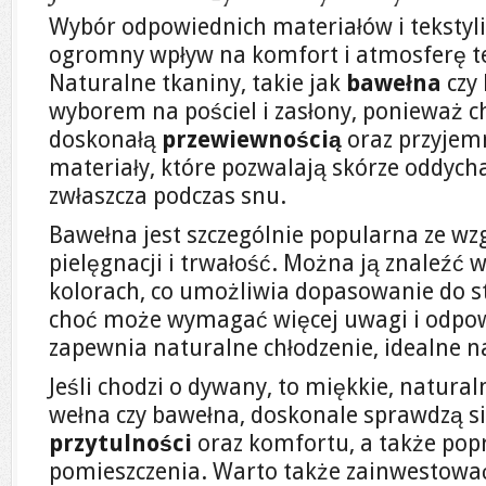
Wybór odpowiednich materiałów i tekstyl
ogromny wpływ na komfort i atmosferę t
Naturalne tkaniny, takie jak
bawełna
czy
wyborem na pościel i zasłony, ponieważ c
doskonałą
przewiewnością
oraz przyjemn
materiały, które pozwalają skórze oddychać
zwłaszcza podczas snu.
Bawełna jest szczególnie popularna ze wz
pielęgnacji i trwałość. Można ją znaleźć 
kolorach, co umożliwia dopasowanie do styl
choć może wymagać więcej uwagi i odpowi
zapewnia naturalne chłodzenie, idealne na
Jeśli chodzi o dywany, to miękkie, natural
wełna czy bawełna, doskonale sprawdzą si
przytulności
oraz komfortu, a także pop
pomieszczenia. Warto także zainwestować