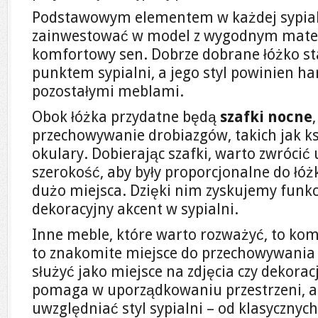
Podstawowym elementem w każdej sypial
zainwestować w model z wygodnym mater
komfortowy sen. Dobrze dobrane łóżko st
punktem sypialni, a jego styl powinien h
pozostałymi meblami.
Obok łóżka przydatne będą
szafki nocne
przechowywanie drobiazgów, takich jak ks
okulary. Dobierając szafki, warto zwrócić
szerokość, aby były proporcjonalne do łóż
dużo miejsca. Dzięki nim zyskujemy funkc
dekoracyjny akcent w sypialni.
Inne meble, które warto rozważyć, to ko
to znakomite miejsce do przechowywania o
służyć jako miejsce na zdjęcia czy dekorac
pomaga w uporządkowaniu przestrzeni, a 
uwzględniać styl sypialni – od klasycznyc