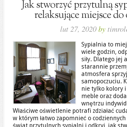
Jak stworzyć przytulną syp
relaksujące miejsce d
lut 27, 2020
by
timrol
Sypialnia to mi
wiele godzin, od
siły. Dlatego je
starannie przem
atmosfera sprzy
samopoczuciu. K
nie tylko kolory 
meble oraz doda
wnętrzu indywid
Właściwe oświetlenie potrafi zdziałać cuda
w którym łatwo zapomnieć o codziennych 
świat przytulnych sypialni i odkryj, jak s