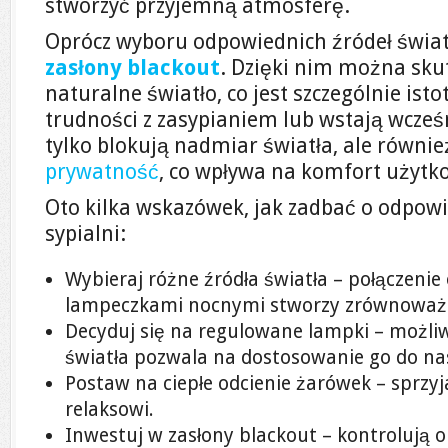
stworzyć przyjemną atmosferę.
Oprócz wyboru odpowiednich źródeł świat
zasłony blackout
. Dzięki nim można sku
naturalne światło, co jest szczególnie ist
trudności z zasypianiem lub wstają wcześn
tylko blokują nadmiar światła, ale równi
prywatność
, co wpływa na komfort użytko
Oto kilka wskazówek, jak zadbać o odpowi
sypialni:
Wybieraj różne źródła światła – połączenie
lampeczkami nocnymi stworzy zrównoważ
Decyduj się na regulowane lampki – możli
światła pozwala na dostosowanie go do nas
Postaw na ciepłe odcienie żarówek – sprzy
relaksowi.
Inwestuj w zasłony blackout – kontrolują o