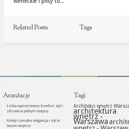
weneckie i plisy to...
Related Posts
Tags
Aranżacje
Tagi
Architekci wnętrz Warsz
Łóżka tapicerowane: komfort, styl i
architektura
zdrowie w jednym miejscu
wnętrz -
Warszawa
archit
Rolety rzymskie: elegancja i styl w
twoim wnętrzu
wnętrz - Warszaw