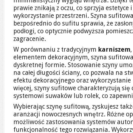
minimalistyczny wygląd wnętrza. Dzięki 
prawie znikają z oczu, co sprzyja estetyce 
wykorzystanie przestrzeni. Szyna sufit
bezpośrednio do sufitu sprawia, że zasłon
podłogi, co optycznie podwyższa pomieszc
zagracenie.
W porównaniu z tradycyjnym
karniszem
elementem dekoracyjnym, szyna sufitowa 
dyskretnej formie. Stosowanie szyny umo
na całej długości ściany, co pozwala na st
efektu dekoracyjnego oraz wykorzystanie
więcej, szyny sufitowe charakteryzują się
systemowi suwaków lub rolek, co zapewn
Wybierając szynę sufitową, zyskujesz tak
aranżacji nowoczesnych wnętrz. Różne o
możliwość zastosowania systemów autom
funkcjonalność tego rozwiązania. Wykorz