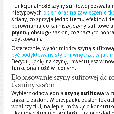
Funkcjonalność szyny sufitowej pozwala 
nietypowych
okien oraz na zawieszenie tk
ściany, co sprzyja jednolitemu efektowi 
porównaniu do karniszy, szyny sufitowe 
płynną obsługę
zasłon, co znacząco popr
użytkowania.
Ostatecznie, wybór między szyną sufitow
być podyktowany stylem wnętrza, w jaki
Decydując się na szynę, inwestujesz w no
funkcjonalność w jednym.
Dopasowanie szyny sufitowej do rod
tkaniny zasłon
Wybierz odpowiednią
szynę sufitową
w z
ciężaru zasłon. W przypadku zasłon lekkich
woal czy tiul, najlepiej mówiąc o konstruk
Tkaniny o średniej grubości, na przykład 