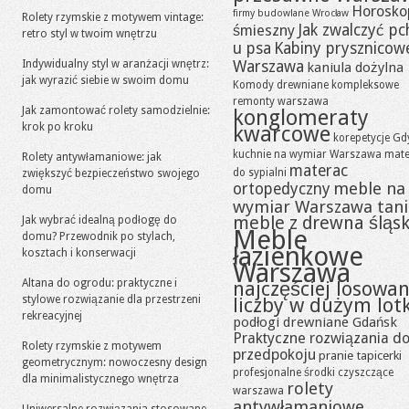
Horosko
firmy budowlane Wrocław
Rolety rzymskie z motywem vintage:
Jak zwalczyć pc
śmieszny
retro styl w twoim wnętrzu
u psa
Kabiny prysznicow
Indywidualny styl w aranżacji wnętrz:
Warszawa
kaniula dożylna
jak wyrazić siebie w swoim domu
Komody drewniane
kompleksowe
remonty warszawa
Jak zamontować rolety samodzielnie:
konglomeraty
krok po kroku
kwarcowe
korepetycje Gd
kuchnie na wymiar Warszawa
mate
Rolety antywłamaniowe: jak
materac
do sypialni
zwiększyć bezpieczeństwo swojego
meble na
ortopedyczny
domu
wymiar Warszawa tan
meble z drewna śląsk
Jak wybrać idealną podłogę do
Meble
domu? Przewodnik po stylach,
łazienkowe
kosztach i konserwacji
Warszawa
Altana do ogrodu: praktyczne i
najczęściej losowa
stylowe rozwiązanie dla przestrzeni
liczby w dużym lot
rekreacyjnej
podłogi drewniane Gdańsk
Praktyczne rozwiązania d
Rolety rzymskie z motywem
przedpokoju
pranie tapicerki
geometrycznym: nowoczesny design
profesjonalne środki czyszczące
dla minimalistycznego wnętrza
rolety
warszawa
antywłamaniowe