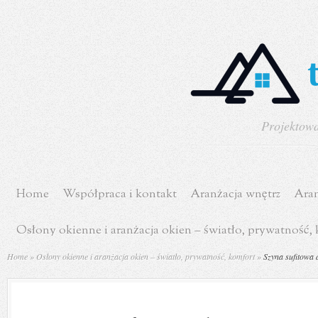
Projektowa
Home
Współpraca i kontakt
Aranżacja wnętrz
Aran
Osłony okienne i aranżacja okien – światło, prywatność,
Home
»
Osłony okienne i aranżacja okien – światło, prywatność, komfort
»
Szyna sufitowa d