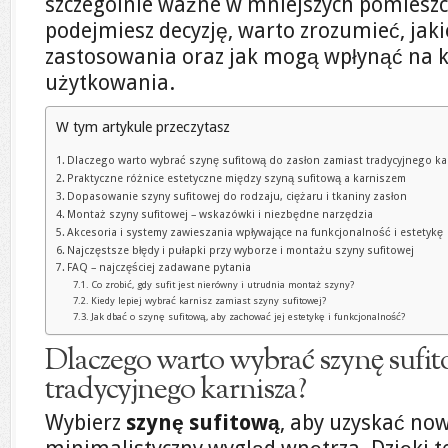
szczególnie ważne w mniejszych pomiesz
podejmiesz decyzję, warto zrozumieć, jakie
zastosowania oraz jak mogą wpłynąć na 
użytkowania.
W tym artykule przeczytasz
Dlaczego warto wybrać szynę sufitową do zasłon zamiast tradycyjnego ka
Praktyczne różnice estetyczne między szyną sufitową a karniszem
Dopasowanie szyny sufitowej do rodzaju, ciężaru i tkaniny zasłon
Montaż szyny sufitowej – wskazówki i niezbędne narzędzia
Akcesoria i systemy zawieszania wpływające na funkcjonalność i estetykę
Najczęstsze błędy i pułapki przy wyborze i montażu szyny sufitowej
FAQ – najczęściej zadawane pytania
Co zrobić, gdy sufit jest nierówny i utrudnia montaż szyny?
Kiedy lepiej wybrać karnisz zamiast szyny sufitowej?
Jak dbać o szynę sufitową, aby zachować jej estetykę i funkcjonalność?
Dlaczego warto wybrać szynę sufit
tradycyjnego karnisza?
Wybierz
szynę sufitową
, aby uzyskać now