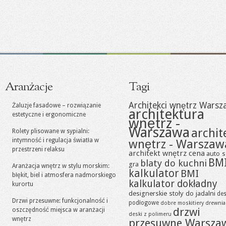
Aranżacje
Tagi
Architekci wnętrz Warsz
Żaluzje fasadowe – rozwiązanie
architektura
estetyczne i ergonomiczne
wnętrz -
Warszawa
archit
Rolety plisowane w sypialni:
intymność i regulacja światła w
wnętrz - Warszaw
przestrzeni relaksu
architekt wnętrz cena
auto s
BM
blaty do kuchni
gra
Aranżacja wnętrz w stylu morskim:
kalkulator
BMI
błękit, biel i atmosfera nadmorskiego
kalkulator dokładny
kurortu
designerskie stoły do jadalni
des
Drzwi przesuwne: funkcjonalność i
podłogowe
dobre moskitiery
drewni
drzwi
oszczędność miejsca w aranżacji
deski z polimeru
wnętrz
przesuwne Warsza