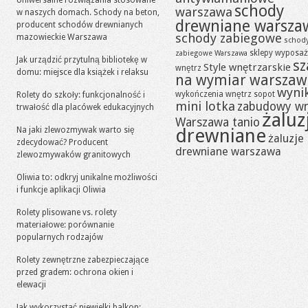
Uniwersalne rozwiązania stosowane
schody
warszawa
w naszych domach. Schody na beton,
drewniane warsza
producent schodów drewnianych
schody zabiegowe
mazowieckie Warszawa
schod
sklepy wyposaż
zabiegowe Warszawa
Jak urządzić przytulną bibliotekę w
sz
Style wnętrzarskie
wnętrz
domu: miejsce dla książek i relaksu
na wymiar warszaw
wynik
wykończenia wnętrz sopot
Rolety do szkoły: funkcjonalność i
mini lotka
zabudowy w
trwałość dla placówek edukacyjnych
żaluz
Warszawa tanio
drewniane
Na jaki zlewozmywak warto się
żaluzje
zdecydować? Producent
drewniane warszawa
zlewozmywaków granitowych
Oliwia to: odkryj unikalne możliwości
i funkcje aplikacji Oliwia
Rolety plisowane vs. rolety
materiałowe: porównanie
popularnych rodzajów
Rolety zewnętrzne zabezpieczające
przed gradem: ochrona okien i
elewacji
Jak wykorzystać niewielki balkon: