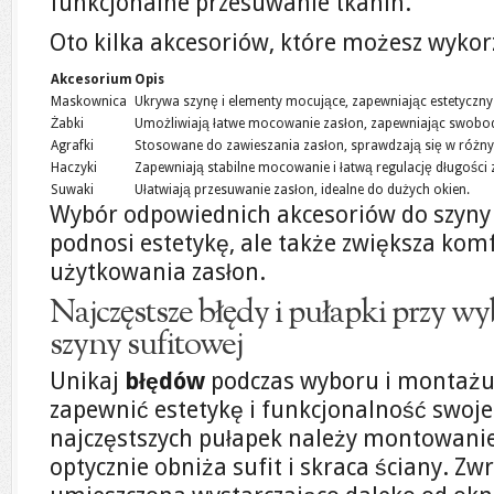
funkcjonalne przesuwanie tkanin.
Oto kilka akcesoriów, które możesz wykor
Akcesorium
Opis
Maskownica
Ukrywa szynę i elementy mocujące, zapewniając estetyczny
Żabki
Umożliwiają łatwe mocowanie zasłon, zapewniając swobo
Agrafki
Stosowane do zawieszania zasłon, sprawdzają się w różny
Haczyki
Zapewniają stabilne mocowanie i łatwą regulację długości 
Suwaki
Ułatwiają przesuwanie zasłon, idealne do dużych okien.
Wybór odpowiednich akcesoriów do szyny s
podnosi estetykę, ale także zwiększa kom
użytkowania zasłon.
Najczęstsze błędy i pułapki przy w
szyny sufitowej
Unikaj
błędów
podczas wyboru i montażu 
zapewnić estetykę i funkcjonalność swoj
najczęstszych pułapek należy montowanie 
optycznie obniża sufit i skraca ściany. Z