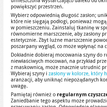
umieszczona wystarczająco daleko od okna
powiększyć przestrzeń.
Wybierz odpowiednią długość zasłon; unika
które nie sięgają podłogi, ponieważ mogą
w pomieszczeniu. Zainstaluj tkaninę w sp
równomierne marszczenie, aby zasłony pr
estetycznie. Zbyt luźne marszczenie powod
poszarpany wygląd, co może wpłynąć na ca
Dokładnie dobieraj mocowania szyny do ro
niewłaściwych mocowań, na przykład przel
z maskownicą, może znacznie utrudnić pr
Wybieraj szyny i
zasłony w kolorze, który
aranżacji, aby uniknąć niepożądanych kon
uwagę.
Pamiętaj również o
regularnym czyszcz
Zaniedbanie tego aspektu może prowadzi
przesuwaniu zasłon. Odpowiednie planow