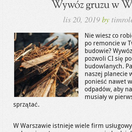
Wywóz gruzu w Wa
lis 20, 2019
by
timrol
Nie wiesz co rob
po remoncie w 
budowie? Wywóz 
pozwoli CI się 
budowlanych. Pa
naszej planecie
ponieść nawet w
odpadów, aby nas
musiały w pierws
sprzątać.
W Warszawie istnieje wiele firm usługowy