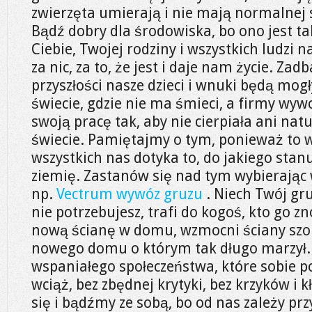
zwierzęta umierają i nie mają normalnej s
Bądź dobry dla środowiska, bo ono jest t
Ciebie, Twojej rodziny i wszystkich ludzi n
za nic, za to, że jest i daje nam życie. Zad
przyszłości nasze dzieci i wnuki będą mo
świecie, gdzie nie ma śmieci, a firmy w
swoją pracę tak, aby nie cierpiała ani nat
świecie. Pamiętajmy o tym, ponieważ to w
wszystkich nas dotyka to, do jakiego sta
ziemię. Zastanów się nad tym wybierając
np.
Vectrum wywóz gruzu
. Niech Twój gru
nie potrzebujesz, trafi do kogoś, kto go 
nową ścianę w domu, wzmocni ściany szopk
nowego domu o którym tak długo marzył.
wspaniałego społeczeństwa, które sobie po
wciąż, bez zbędnej krytyki, bez krzyków i 
się i bądźmy ze sobą, bo od nas zależy prz