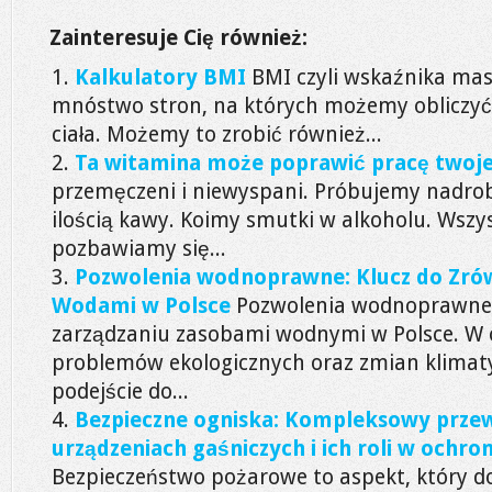
Zainteresuje Cię również:
Kalkulatory BMI
BMI czyli wskaźnika masy
mnóstwo stron, na których możemy obliczy
ciała. Możemy to zrobić również...
Ta witamina może poprawić pracę twoj
przemęczeni i niewyspani. Próbujemy nadrob
ilością kawy. Koimy smutki w alkoholu. Wszys
pozbawiamy się...
Pozwolenia wodnoprawne: Klucz do Zr
Wodami w Polsce
Pozwolenia wodnoprawne 
zarządzaniu zasobami wodnymi w Polsce. W 
problemów ekologicznych oraz zmian klima
podejście do...
Bezpieczne ogniska: Kompleksowy przew
urządzeniach gaśniczych i ich roli w ochr
Bezpieczeństwo pożarowe to aspekt, który d