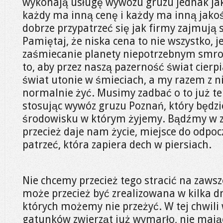
wykonają usługę wywozu gruzu jednak jak
każdy ma inną cenę i każdy ma inną jakoś
dobrze przypatrzeć się jak firmy zajmują
Pamiętaj, że niska cena to nie wszystko, j
zaśmiecanie planety niepotrzebnym smr
to, aby przez naszą pazerność świat cierpi
świat utonie w śmieciach, a my razem z ni
normalnie żyć. Musimy zadbać o to już ter
stosując wywóz gruzu Poznań, który będzie
środowisku w którym żyjemy. Bądźmy w zg
przecież daje nam życie, miejsce do odpo
patrzeć, która zapiera dech w piersiach.
Nie chcemy przecież tego stracić na zaws
może przecież być zrealizowana w kilka dn
których możemy nie przeżyć. W tej chwili
gatunków zwierząt już wymarło, nie mają