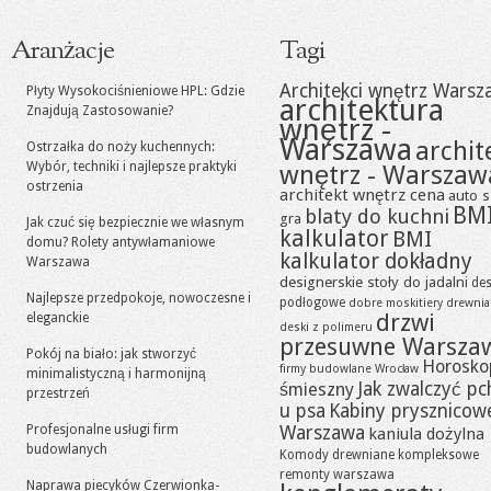
Aranżacje
Tagi
Architekci wnętrz Warsz
Płyty Wysokociśnieniowe HPL: Gdzie
architektura
Znajdują Zastosowanie?
wnętrz -
Warszawa
archit
Ostrzałka do noży kuchennych:
Wybór, techniki i najlepsze praktyki
wnętrz - Warszaw
ostrzenia
architekt wnętrz cena
auto s
BM
blaty do kuchni
gra
Jak czuć się bezpiecznie we własnym
kalkulator
BMI
domu? Rolety antywłamaniowe
kalkulator dokładny
Warszawa
designerskie stoły do jadalni
des
Najlepsze przedpokoje, nowoczesne i
podłogowe
dobre moskitiery
drewni
drzwi
eleganckie
deski z polimeru
przesuwne Warsza
Pokój na biało: jak stworzyć
Horosko
firmy budowlane Wrocław
minimalistyczną i harmonijną
Jak zwalczyć pc
śmieszny
przestrzeń
u psa
Kabiny prysznicow
Profesjonalne usługi firm
Warszawa
kaniula dożylna
budowlanych
Komody drewniane
kompleksowe
remonty warszawa
Naprawa piecyków Czerwionka-