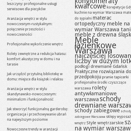
konglomeraty
leszczyny: profesjonalne usługi
kwarcowe
korepetycje Gd
serwisowe dla piecyków
kuchnie na wymiar Warszawa
mate
materac
do sypialni
Aranżacja wnętrz w stylu
meble na
ortopedyczny
nowoczesnym-rustykalnym:
wymiar Warszawa tan
połączenie przeszłości i
meble z drewna śląsk
nowoczesności
Meble
łazienkowe
Profesjonalne wykończenie wnętrz
Warszawa
Rolety zewnętrzne a redukcja hałasu:
najczęściej losowa
komfort akustyczny w domu i na
liczby w dużym lot
tarasie
podłogi drewniane Gdańsk
Praktyczne rozwiązania d
Jak urządzić przytulną bibliotekę w
przedpokoju
pranie tapicerki
domu: miejsce dla książek i relaksu
profesjonalne środki czyszczące
rolety
warszawa
Aranżacja wnętrz w stylu
antywłamaniowe
skandynawsko-nowoczesnym:
schody
warszawa
minimalizm i funkcjonalność
drewniane warsza
Jak stworzyć funkcjonalną garderobę:
schody zabiegowe
schod
organizacja i przechowywanie ubrań
sklepy wyposaż
zabiegowe Warszawa
na najwyższym poziomie
sz
Style wnętrzarskie
wnętrz
na wymiar warszaw
Nowoczesne trendy w aranżacji