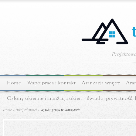
Projektowa
Home
Współpraca i kontakt
Aranżacja wnętrz
Aran
Osłony okienne i aranżacja okien – światło, prywatność,
Home
»
Pokój różności
»
Wywóz gruzu w Warszawie