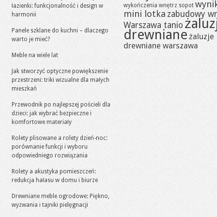
wynik
wykończenia wnętrz sopot
łazienki: funkcjonalność i design w
mini lotka
zabudowy w
harmonii
żaluz
Warszawa tanio
drewniane
Panele szklane do kuchni – dlaczego
żaluzje
warto je mieć?
drewniane warszawa
Meble na wiele lat
Jak stworzyć optyczne powiększenie
przestrzeni: triki wizualne dla małych
mieszkań
Przewodnik po najlepszej pościeli dla
dzieci: jak wybrać bezpieczne i
komfortowe materiały
Rolety plisowane a rolety dzień-noc:
porównanie funkcji i wyboru
odpowiedniego rozwiązania
Rolety a akustyka pomieszczeń:
redukcja hałasu w domu i biurze
Drewniane meble ogrodowe: Piękno,
wyzwania i tajniki pielęgnacji